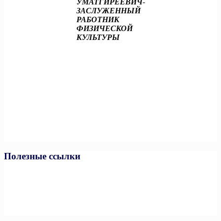
УМАТГИРЕЕВИЧ
-
ЗАСЛУЖЕННЫЙ
РАБОТНИК
ФИЗИЧЕСКОЙ
КУЛЬТУРЫ
Полезные ссылки
Министерство спорта РФ
Министерство спорта ЧР
Минпросвещения РФ
Минобразования и науки ЧР
Единая коллекция цифровых образовательных ресурсов