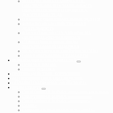
МАТЕРИАЛЬНО-ТЕХНИЧЕСКОЕ
ОБЕСПЕЧЕНИЕ И ОСНАЩЕННОСТЬ
ОБРАЗОВАТЕЛЬНОГО ПРОЦЕССА.
ДОСТУПНАЯ СРЕДА
ПЛАТНЫЕ ОБРАЗОВАТЕЛЬНЫЕ УСЛУГИ
ФИНАНСОВО-ХОЗЯЙСТВЕННАЯ
ДЕЯТЕЛЬНОСТЬ
ВАКАНТНЫЕ МЕСТА ДЛЯ ПРИЕМА
(ПЕРЕВОДА) ОБУЧАЮЩИХСЯ
СТИПЕНДИИ И ИНЫЕ ВИДЫ
МАТЕРИАЛЬНОЙ ПОДЕРЖКИ
МЕЖДУНАРОДНОЕ СОТРУДНЕЧЕСТВО
ОБРАЗОВАТЕЛЬНЫЕ СТАНДАРТЫ
ИНФОРМАЦИЯ ДЛЯ РОДИТЕЛЕЙ
ПРИЕМ В ШКОЛУ
ПРАВА РЕБЕНКА
ПРОТИВОДЕЙСТВИЕ КОРРУПЦИИ
АНТИДОПИНГОВОЕ ОБЕСПЕЧЕНИЕ
ОНЛАЙН ПЛАТФОРМА «МОЙ-СПОРТ»
ВИДЫ СПОРТА
СПОРТИВНАЯ БОРЬБА «греко-римская борьба»
СПОРТИВНАЯ БОРЬБА «панкратион»
СПОРТИВНАЯ БОРЬБА «грэпплинг»
САМБО
Смешанное боевое единоборство «ММА»