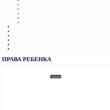
САМБО
Смешанное боевое единоборство «ММА»
ДЗЮДО
ТХЭКВОНДО
ДЖИУ-ДЖИТСУ
ТЯЖЕЛАЯ АТЛЕТИКА
ИСТОРИЯ ШКОЛЫ
НОВОСТИ
ДОСТИЖЕНИЕ СПОРТСМЕНОВ
КОНТАКТЫ
ОБРАТНАЯ СВЯЗЬ
БЕЗОПАСНОСТЬ
ПРАВА РЕБЕНКА
ФЕДЕРАЛЬНЫЙ ЗАКОН РФ ОТ 29.12.2010 № 436
О ЗАЩИТЕ ДЕТЕЙ ОТ ИНФОРМАЦИИ, ПРИЧИНЯЮЩЕЙ ВРЕД ИХ З
КОНВЕКЦИЯ ПРАВ РЕБЕНКА
Скачать