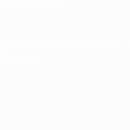
ОВАТЕЛЬНОЙ ОРГАНИЗАЦИЕЙ
Е И ОСНАЩЕННОСТЬ ОБРАЗОВАТЕЛЬНОГО ПРОЦЕССА. 
СТЬ
ДА) ОБУЧАЮЩИХСЯ
 ПОДЕРЖКИ