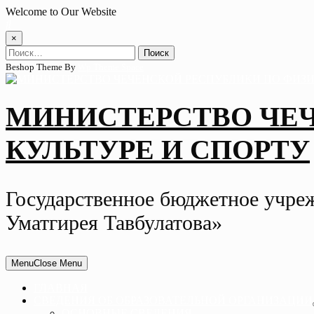
Skip
Welcome to Our Website
to
content
×
Найти:
Beshop Theme By
Wp Theme Space
МИНИСТЕРСТВО ЧЕ
КУЛЬТУРЕ И СПОРТУ
Государственное бюджетное учре
Уматгирея Тавбулатова»
Menu
Close Menu
ГЛАВНАЯ
СВЕДЕНИЯ ОБ ОБРАЗОВАТЕЛЬНОЙ ОРГАНИЗАЦИИ
ОСНОВНЫЕ СВЕДЕНИЯ