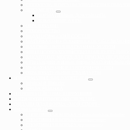
СТРУКТУРА И ОРГАНЫ УПРАВЛЕНИЯ ОБРАЗ
ДОКУМЕНТЫ
НОРМАТИВНЫЕ ДОКУМЕНТЫ
ЛОКАЛЬНЫЕ АКТЫ
ОБРАЗОВАНИЕ
РУКОВОДСТВО
ПЕДАГОГИЧЕСКИЙ СОСТАВ
МАТЕРИАЛЬНО-ТЕХНИЧЕСКОЕ ОБЕСПЕЧЕНИ
ПЛАТНЫЕ ОБРАЗОВАТЕЛЬНЫЕ УСЛУГИ
ФИНАНСОВО-ХОЗЯЙСТВЕННАЯ ДЕЯТЕЛЬНО
ВАКАНТНЫЕ МЕСТА ДЛЯ ПРИЕМА (ПЕРЕВО
СТИПЕНДИИ И ИНЫЕ ВИДЫ МАТЕРИАЛЬНОЙ
МЕЖДУНАРОДНОЕ СОТРУДНЕЧЕСТВО
ОБРАЗОВАТЕЛЬНЫЕ СТАНДАРТЫ
ИНФОРМАЦИЯ ДЛЯ РОДИТЕЛЕЙ
ПРИЕМ В ШКОЛУ
ПРАВА РЕБЕНКА
ПРОТИВОДЕЙСТВИЕ КОРРУПЦИИ
АНТИДОПИНГОВОЕ ОБЕСПЕЧЕНИЕ
ОНЛАЙН ПЛАТФОРМА «МОЙ-СПОРТ»
ВИДЫ СПОРТА
СПОРТИВНАЯ БОРЬБА «греко-римская борьба»
СПОРТИВНАЯ БОРЬБА «панкратион»
СПОРТИВНАЯ БОРЬБА «грэпплинг»