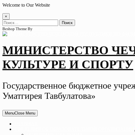
Skip
Welcome to Our Website
to
content
×
Найти:
Beshop Theme By
Wp Theme Space
МИНИСТЕРСТВО ЧЕ
КУЛЬТУРЕ И СПОРТУ
Государственное бюджетное учре
Уматгирея Тавбулатова»
Menu
Close Menu
ГЛАВНАЯ
СВЕДЕНИЯ ОБ ОБРАЗОВАТЕЛЬНОЙ ОРГАНИЗАЦИИ
ОСНОВНЫЕ СВЕДЕНИЯ