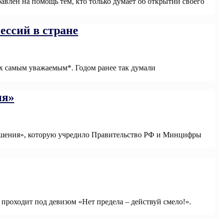
влен на помощь тем, кто только думает об открытии своего
ессий в стране
их самым уважаемым*. Годом ранее так думали
ия»
решения», которую учредило Правительство РФ и Минцифры
проходит под девизом «Нет предела – действуй смело!».