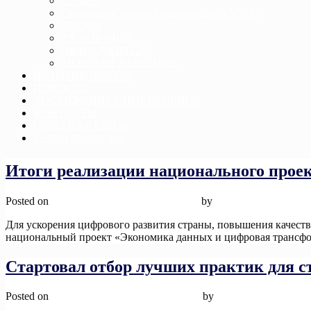
САМБО
Смешанное боевое единоборство «ММА»
ДЗЮДО
ТХЭКВОНДО
ДЖИУ-ДЖИТСУ
ТЯЖЕЛАЯ АТЛЕТИКА
ИСТОРИЯ ШКОЛЫ
НОВОСТИ
ДОСТИЖЕНИЕ СПОРТСМЕНОВ
КОНТАКТЫ
ОБРАТНАЯ СВЯЗЬ
БЕЗОПАСНОСТЬ
Новости
Итоги реализации национального проек
Posted on
15 января, 2026
15 января, 2026
by
admin
Для ускорения цифрового развития страны, повышения качеств
национальный проект «Экономика данных и цифровая трансфо
Стартовал отбор лучших практик для с
Posted on
26 ноября, 2025
26 ноября, 2025
by
admin