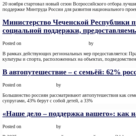
20 ноября стартовал новый сезон Всероссийского отбора луч
поддержке Минтруда России для развития национального прое
Министерство Чеченской Республики по
социальной поддержки, предоставляемы
Posted on
26 ноября, 2025
26 ноября, 2025
by
admin
В рамках действующих региональных мер предоставляется: Пра
культуры и спорта, расположенных на объектах, подведомств
В автопутешествие – с семьёй: 62% ро
Posted on
12 ноября, 2025
by
admin
Большинство россиян рассматривают автопутешествия как семе
супругами, 43% берут с собой детей, а 33%
Read More
«Наше дело – поддержка вашего»: как 
Posted on
12 ноября, 2025
by
admin