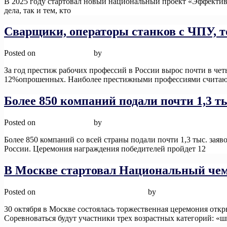
В 2025 году стартовал новый национальный проект «Эффективн
дела, так и тем, кто
Read More
Сварщики, операторы станков с ЧПУ, т
Posted on
12 ноября, 2025
by
admin
За год престиж рабочих профессий в России вырос почти в че
12%опрошенных. Наиболее престижными профессиями считаю
Более 850 компаний подали почти 1,3 
Posted on
12 ноября, 2025
by
admin
Более 850 компаний со всей страны подали почти 1,3 тыс. з
России. Церемония награждения победителей пройдет 12
Read 
В Москве стартовал Национальный че
Posted on
12 ноября, 2025
12 ноября, 2025
by
admin
30 октября в Москве состоялась торжественная церемония отк
Соревноваться будут участники трех возрастных категорий: «