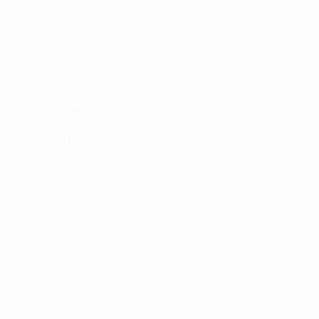
ОВАТЕЛЬНОЙ ОРГАНИЗАЦИЕЙ
Е И ОСНАЩЕННОСТЬ ОБРАЗОВАТЕЛЬНОГО ПРОЦЕССА. 
СТЬ
ДА) ОБУЧАЮЩИХСЯ
 ПОДЕРЖКИ