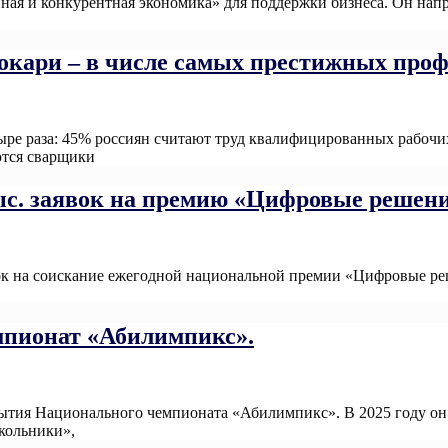
ая и конкурентная экономика» для поддержки бизнеса. Он напра
окари – в числе самых престижных проф
тыре раза: 45% россиян считают труд квалифицированных рабоч
тся сварщики
Read More
тыс. заявок на премию «Цифровые решен
аявок на соискание ежегодной национальной премии «Цифровые 
More
мпионат «Абилимпикс».
рытия Национального чемпионата «Абилимпикс». В 2025 году он 
школьники»,
Read More