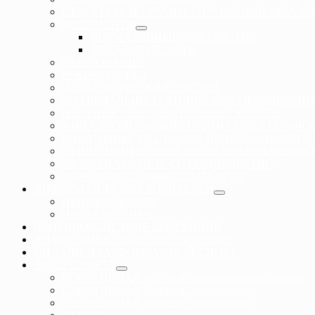
СТРУКТУРА И ОРГАНЫ УПРАВЛЕНИЯ ОБРАЗ
ДОКУМЕНТЫ
НОРМАТИВНЫЕ ДОКУМЕНТЫ
ЛОКАЛЬНЫЕ АКТЫ
ОБРАЗОВАНИЕ
РУКОВОДСТВО
ПЕДАГОГИЧЕСКИЙ СОСТАВ
МАТЕРИАЛЬНО-ТЕХНИЧЕСКОЕ ОБЕСПЕЧЕНИ
ПЛАТНЫЕ ОБРАЗОВАТЕЛЬНЫЕ УСЛУГИ
ФИНАНСОВО-ХОЗЯЙСТВЕННАЯ ДЕЯТЕЛЬНО
ВАКАНТНЫЕ МЕСТА ДЛЯ ПРИЕМА (ПЕРЕВО
СТИПЕНДИИ И ИНЫЕ ВИДЫ МАТЕРИАЛЬНОЙ
МЕЖДУНАРОДНОЕ СОТРУДНЕЧЕСТВО
ОБРАЗОВАТЕЛЬНЫЕ СТАНДАРТЫ
ИНФОРМАЦИЯ ДЛЯ РОДИТЕЛЕЙ
ПРИЕМ В ШКОЛУ
ПРАВА РЕБЕНКА
ПРОТИВОДЕЙСТВИЕ КОРРУПЦИИ
АНТИДОПИНГОВОЕ ОБЕСПЕЧЕНИЕ
ОНЛАЙН ПЛАТФОРМА «МОЙ-СПОРТ»
ВИДЫ СПОРТА
СПОРТИВНАЯ БОРЬБА «греко-римская борьба»
СПОРТИВНАЯ БОРЬБА «панкратион»
СПОРТИВНАЯ БОРЬБА «грэпплинг»