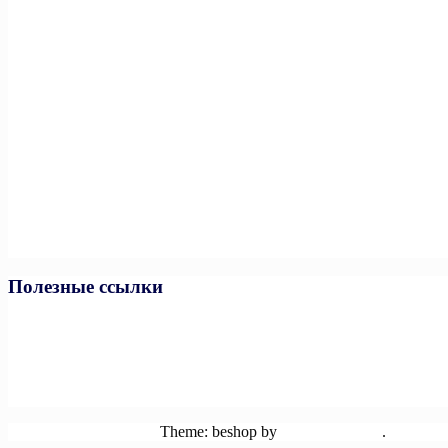
Полезные ссылки
Министерство спорта РФ
Министерство спорта ЧР
Минпросвещения РФ
Минобразования и науки ЧР
Единая коллекция цифровых образовательных ресурсов
Powered by WordPress
Theme: beshop by
wp theme space
.