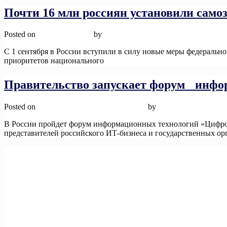
Почти 16 млн россиян установили самоз
Posted on
12 ноября, 2025
by
admin
С 1 сентября в России вступили в силу новые меры федерально
приоритетов национального
Read More
Правительство запускает форум инфо
Posted on
12 ноября, 2025
12 ноября, 2025
by
admin
В России пройдет форум информационных технологий «Цифров
представителей российского ИТ-бизнеса и государственных орг
Навигация
Предыдущие записи
по
записям