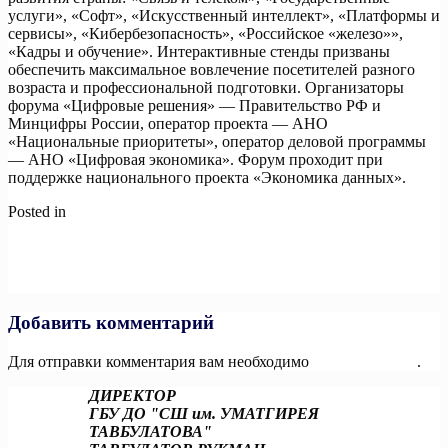
услуги», «Софт», «Искусственный интеллект», «Платформы и
сервисы», «Кибербезопасность», «Российское «железо»»,
«Кадры и обучение». Интерактивные стенды призваны
обеспечить максимальное вовлечение посетителей разного
возраста и профессиональной подготовки. Организаторы
форума «Цифровые решения» — Правительство РФ и
Минцифры России, оператор проекта — АНО
«Национальные приоритеты», оператор деловой программы
— АНО «Цифровая экономика». Форум проходит при
поддержке национального проекта «Экономика данных».
Posted in
Новости
Навигация
Previous:
В Москве стартовал Национальный чемпионат
«Абилимпикс».
по
Next:
Сварщики, операторы станков с ЧПУ, токари – в числе
записям
самых престижных профессий в стране
Добавить комментарий
Для отправки комментария вам необходимо
авторизоваться
.
ДИРЕКТОР
ГБУ ДО "СШ им. УМАТГИРЕЯ
ТАВБУЛАТОВА"