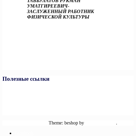
ТАВБУЛАТОВ РУКМАН
УМАТГИРЕЕВИЧ
-
ЗАСЛУЖЕННЫЙ РАБОТНИК
ФИЗИЧЕСКОЙ КУЛЬТУРЫ
Полезные ссылки
Министерство спорта РФ
Министерство спорта ЧР
Минпросвещения РФ
Минобразования и науки ЧР
Единая коллекция цифровых образовательных ресурсов
Powered by WordPress
Theme: beshop by
wp theme space
.
Facebook