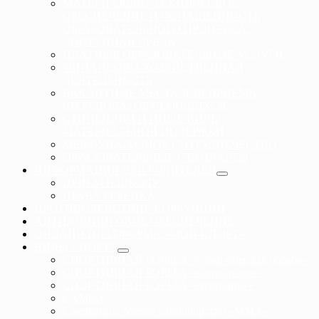
МАТЕРИАЛЬНО-ТЕХНИЧЕСКОЕ
ОБЕСПЕЧЕНИЕ И ОСНАЩЕННОСТЬ
ОБРАЗОВАТЕЛЬНОГО ПРОЦЕССА.
ДОСТУПНАЯ СРЕДА
ПЛАТНЫЕ ОБРАЗОВАТЕЛЬНЫЕ УСЛУГИ
ФИНАНСОВО-ХОЗЯЙСТВЕННАЯ
ДЕЯТЕЛЬНОСТЬ
ВАКАНТНЫЕ МЕСТА ДЛЯ ПРИЕМА
(ПЕРЕВОДА) ОБУЧАЮЩИХСЯ
СТИПЕНДИИ И ИНЫЕ ВИДЫ
МАТЕРИАЛЬНОЙ ПОДЕРЖКИ
МЕЖДУНАРОДНОЕ СОТРУДНЕЧЕСТВО
ОБРАЗОВАТЕЛЬНЫЕ СТАНДАРТЫ
ИНФОРМАЦИЯ ДЛЯ РОДИТЕЛЕЙ
ПРИЕМ В ШКОЛУ
ПРАВА РЕБЕНКА
ПРОТИВОДЕЙСТВИЕ КОРРУПЦИИ
АНТИДОПИНГОВОЕ ОБЕСПЕЧЕНИЕ
ОНЛАЙН ПЛАТФОРМА «МОЙ-СПОРТ»
ВИДЫ СПОРТА
СПОРТИВНАЯ БОРЬБА «греко-римская борьба»
СПОРТИВНАЯ БОРЬБА «панкратион»
СПОРТИВНАЯ БОРЬБА «грэпплинг»
САМБО
Смешанное боевое единоборство «ММА»