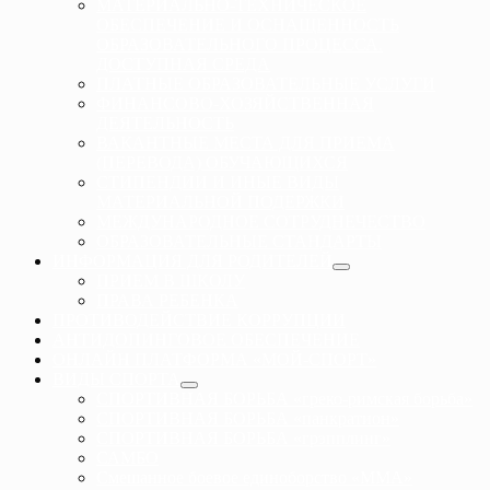
МАТЕРИАЛЬНО-ТЕХНИЧЕСКОЕ
ОБЕСПЕЧЕНИЕ И ОСНАЩЕННОСТЬ
ОБРАЗОВАТЕЛЬНОГО ПРОЦЕССА.
ДОСТУПНАЯ СРЕДА
ПЛАТНЫЕ ОБРАЗОВАТЕЛЬНЫЕ УСЛУГИ
ФИНАНСОВО-ХОЗЯЙСТВЕННАЯ
ДЕЯТЕЛЬНОСТЬ
ВАКАНТНЫЕ МЕСТА ДЛЯ ПРИЕМА
(ПЕРЕВОДА) ОБУЧАЮЩИХСЯ
СТИПЕНДИИ И ИНЫЕ ВИДЫ
МАТЕРИАЛЬНОЙ ПОДЕРЖКИ
МЕЖДУНАРОДНОЕ СОТРУДНЕЧЕСТВО
ОБРАЗОВАТЕЛЬНЫЕ СТАНДАРТЫ
ИНФОРМАЦИЯ ДЛЯ РОДИТЕЛЕЙ
ПРИЕМ В ШКОЛУ
ПРАВА РЕБЕНКА
ПРОТИВОДЕЙСТВИЕ КОРРУПЦИИ
АНТИДОПИНГОВОЕ ОБЕСПЕЧЕНИЕ
ОНЛАЙН ПЛАТФОРМА «МОЙ-СПОРТ»
ВИДЫ СПОРТА
СПОРТИВНАЯ БОРЬБА «греко-римская борьба»
СПОРТИВНАЯ БОРЬБА «панкратион»
СПОРТИВНАЯ БОРЬБА «грэпплинг»
САМБО
Смешанное боевое единоборство «ММА»