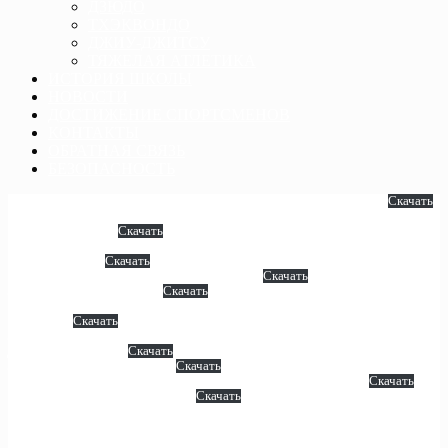
ДЗЮДО
ТХЭКВОНДО
ДЖИУ-ДЖИТСУ
ТЯЖЕЛАЯ АТЛЕТИКА
ИСТОРИЯ ШКОЛЫ
НОВОСТИ
ДОСТИЖЕНИЕ СПОРТСМЕНОВ
КОНТАКТЫ
ОБРАТНАЯ СВЯЗЬ
БЕЗОПАСНОСТЬ
УСТАВ ГБУ ДО » СШ ИМЕНИ УМАТГИРЕЯ ТАВБУЛАТОВА»
Скачать
КОЛЛЕКТИВНЫЙ ДОГОВОР ГБУ ДО «СШ ИМ. УМАТГИРЕЯ
ТАВБУЛАТОВА»
Скачать
ПРАВИЛА ВНУТРЕННЕГО ТРУДОВОГО РАСПОРЯДКА
РАБОТНИКОВ
Скачать
ПРИКАЗ О НАЗНАЧЕНИИ ДИРЕКТОРА
Скачать
ЛИСТ ЗАПИСИ ЕГРЮЛ
Скачать
СВИДЕТЕЛЬСТВО О ПОСТАНОВКЕ НА УЧЕТ В НАЛОГОВОМ
ОРГАНЕ
Скачать
ЛИЦЕНЗИЯ НА ОСУЩЕСТВЛЕНИЕ ОБРАЗОВАТЕЛЬНОЙ
ДЕЯТЕЛЬНОСТИ
Скачать
ЛИЦЕНЗИЯ (приложение)
Скачать
САНИТАРНО-ЭПИДЕМИОЛОГИЧЕСКОЕ ЗАКЛЮЧЕНИЕ
Скачать
ПРИЛОЖЕНИЕ К САНПИНУ
Скачать
ПРАВИЛА ВНУТРЕННЕГО РАСПОРЯДКА
ОБУЧАЮЩИХСЯ