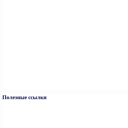
Полезные ссылки
Министерство спорта РФ
Министерство спорта ЧР
Минпросвещения РФ
Минобразования и науки ЧР