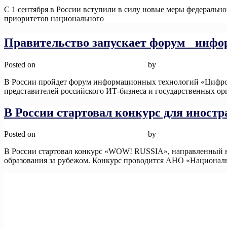
С 1 сентября в России вступили в силу новые меры федерально
приоритетов национального
Read More
Правительство запускает форум инфо
Posted on
12 ноября, 2025
12 ноября, 2025
by
admin
В России пройдет форум информационных технологий «Цифров
представителей российского ИТ-бизнеса и государственных орг
В России стартовал конкурс для инос
Posted on
12 ноября, 2025
12 ноября, 2025
by
admin
В России стартовал конкурс «WOW! RUSSIA», направленный на
образования за рубежом. Конкурс проводится АНО «Национал
Навигация
Предыдущие записи
по
записям