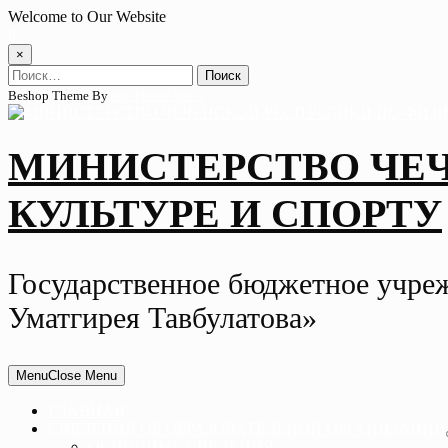
Skip
Welcome to Our Website
to
content
×
Найти:
Beshop Theme By
Wp Theme Space
МИНИСТЕРСТВО ЧЕ
КУЛЬТУРЕ И СПОРТУ
Государственное бюджетное учре
Уматгирея Тавбулатова»
Menu
Close Menu
ГЛАВНАЯ
СВЕДЕНИЯ ОБ ОБРАЗОВАТЕЛЬНОЙ ОРГАНИЗАЦИИ
ОСНОВНЫЕ СВЕДЕНИЯ