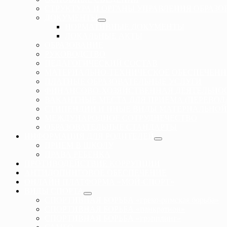
СТРУКТУРА И ОРГАНЫ УПРАВЛЕНИЯ ОБРАЗ
ДОКУМЕНТЫ
НОРМАТИВНЫЕ ДОКУМЕНТЫ
ЛОКАЛЬНЫЕ АКТЫ
ОБРАЗОВАНИЕ
РУКОВОДСТВО
ПЕДАГОГИЧЕСКИЙ СОСТАВ
МАТЕРИАЛЬНО-ТЕХНИЧЕСКОЕ ОБЕСПЕЧЕНИ
ПЛАТНЫЕ ОБРАЗОВАТЕЛЬНЫЕ УСЛУГИ
ФИНАНСОВО-ХОЗЯЙСТВЕННАЯ ДЕЯТЕЛЬНО
ВАКАНТНЫЕ МЕСТА ДЛЯ ПРИЕМА (ПЕРЕВО
СТИПЕНДИИ И ИНЫЕ ВИДЫ МАТЕРИАЛЬНОЙ
МЕЖДУНАРОДНОЕ СОТРУДНЕЧЕСТВО
ОБРАЗОВАТЕЛЬНЫЕ СТАНДАРТЫ
ИНФОРМАЦИЯ ДЛЯ РОДИТЕЛЕЙ
ПРИЕМ В ШКОЛУ
ПРАВА РЕБЕНКА
ПРОТИВОДЕЙСТВИЕ КОРРУПЦИИ
АНТИДОПИНГОВОЕ ОБЕСПЕЧЕНИЕ
ОНЛАЙН ПЛАТФОРМА «МОЙ-СПОРТ»
ВИДЫ СПОРТА
СПОРТИВНАЯ БОРЬБА «греко-римская борьба»
СПОРТИВНАЯ БОРЬБА «панкратион»
СПОРТИВНАЯ БОРЬБА «грэпплинг»