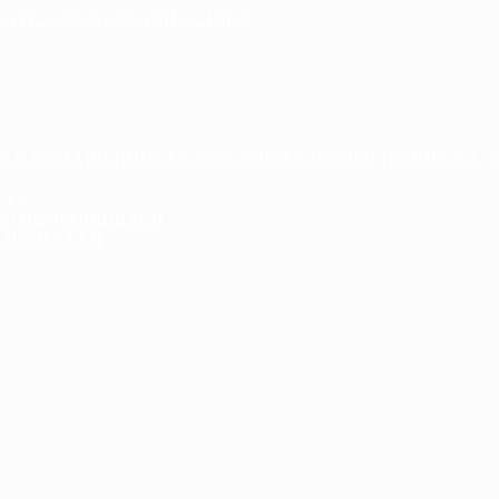
ОВАТЕЛЬНОЙ ОРГАНИЗАЦИЕЙ
Е И ОСНАЩЕННОСТЬ ОБРАЗОВАТЕЛЬНОГО ПРОЦЕССА. 
СТЬ
ДА) ОБУЧАЮЩИХСЯ
 ПОДЕРЖКИ