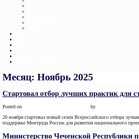
САМБО
Смешанное боевое единоборство «ММА»
ДЗЮДО
ТХЭКВОНДО
ДЖИУ-ДЖИТСУ
ТЯЖЕЛАЯ АТЛЕТИКА
ИСТОРИЯ ШКОЛЫ
НОВОСТИ
ДОСТИЖЕНИЕ СПОРТСМЕНОВ
КОНТАКТЫ
ОБРАТНАЯ СВЯЗЬ
БЕЗОПАСНОСТЬ
Месяц:
Ноябрь 2025
Стартовал отбор лучших практик для с
Posted on
26 ноября, 2025
26 ноября, 2025
by
admin
20 ноября стартовал новый сезон Всероссийского отбора луч
поддержке Минтруда России для развития национального прое
Министерство Чеченской Республики по