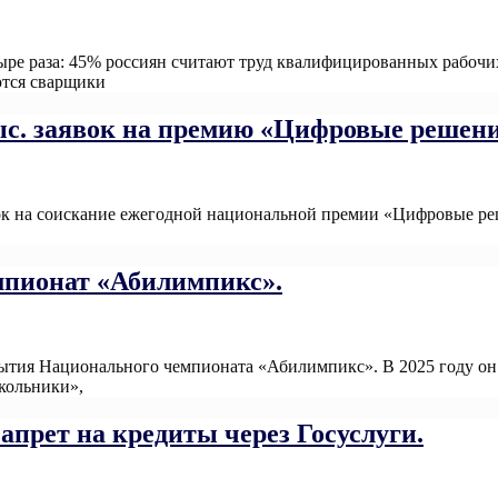
тыре раза: 45% россиян считают труд квалифицированных рабоч
тся сварщики
Read More
тыс. заявок на премию «Цифровые решен
аявок на соискание ежегодной национальной премии «Цифровые 
More
мпионат «Абилимпикс».
рытия Национального чемпионата «Абилимпикс». В 2025 году он 
школьники»,
Read More
апрет на кредиты через Госуслуги.