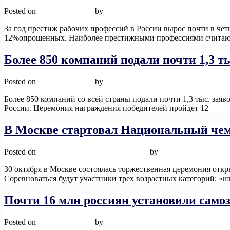
Posted on
12 ноября, 2025
by
admin
За год престиж рабочих профессий в России вырос почти в че
12%опрошенных. Наиболее престижными профессиями считаю
Более 850 компаний подали почти 1,3 
Posted on
12 ноября, 2025
by
admin
Более 850 компаний со всей страны подали почти 1,3 тыс. з
России. Церемония награждения победителей пройдет 12
Read 
В Москве стартовал Национальный че
Posted on
12 ноября, 2025
12 ноября, 2025
by
admin
30 октября в Москве состоялась торжественная церемония отк
Соревноваться будут участники трех возрастных категорий: «
Почти 16 млн россиян установили самоз
Posted on
12 ноября, 2025
by
admin