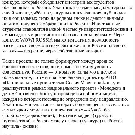
конкурс, который объединяет иностранных студентов,
обучающихся в России. Участники создают медиаматериалы о
своей жизни, учёбе и культурных впечатлениях, публикуют
их в социальных сетях на родном языке и делятся личным
опытом получения образования в России.«Иностранные
студенты становятся важной частью университетской жизни и
амбассадорами российского образования за рубежом. Через
конкурс WOW! RUSSIA мы хотим дать им возможность
рассказать о своём опыте учёбы и жизни в России на своих
языках — искренне, через собственные истории.
Такие проекты не только формируют международное
сообщество студентов, но и помогают миру увидеть
современную Россию — открытую, сильную в науке и
образовании», – отметила генеральный директор АНО
«Национальные приоритеты» София Малявина.Конкурс
реализуется в рамках национального проекта «Молодежь и
дети».Справочно Конкурс проводится в 4 номинациях,
каждая из которых посвящена определенному направлению.
Участникам предлагается выбрать подходящее и рассказать о
самых ярких моментах и впечатлениях – «Учеба без
фильтров» (образование), «Россия в кадре» (туризм и
путешествия), «Россия между строк» (культура) и «Россия
научила» (жизнь).