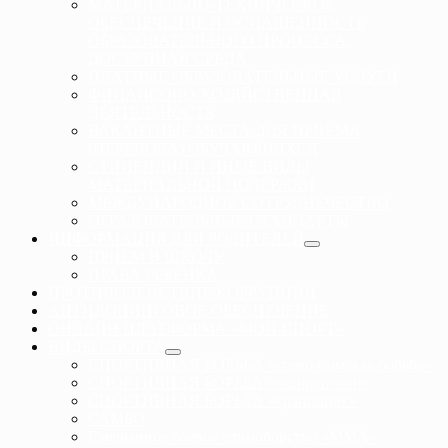
МАТЕРИАЛЬНО-ТЕХНИЧЕСКОЕ
ОБЕСПЕЧЕНИЕ И ОСНАЩЕННОСТЬ
ОБРАЗОВАТЕЛЬНОГО ПРОЦЕССА.
ДОСТУПНАЯ СРЕДА
ПЛАТНЫЕ ОБРАЗОВАТЕЛЬНЫЕ УСЛУГИ
ФИНАНСОВО-ХОЗЯЙСТВЕННАЯ
ДЕЯТЕЛЬНОСТЬ
ВАКАНТНЫЕ МЕСТА ДЛЯ ПРИЕМА
(ПЕРЕВОДА) ОБУЧАЮЩИХСЯ
СТИПЕНДИИ И ИНЫЕ ВИДЫ
МАТЕРИАЛЬНОЙ ПОДЕРЖКИ
МЕЖДУНАРОДНОЕ СОТРУДНЕЧЕСТВО
ОБРАЗОВАТЕЛЬНЫЕ СТАНДАРТЫ
ИНФОРМАЦИЯ ДЛЯ РОДИТЕЛЕЙ
ПРИЕМ В ШКОЛУ
ПРАВА РЕБЕНКА
ПРОТИВОДЕЙСТВИЕ КОРРУПЦИИ
АНТИДОПИНГОВОЕ ОБЕСПЕЧЕНИЕ
ОНЛАЙН ПЛАТФОРМА «МОЙ-СПОРТ»
ВИДЫ СПОРТА
СПОРТИВНАЯ БОРЬБА «греко-римская борьба»
СПОРТИВНАЯ БОРЬБА «панкратион»
СПОРТИВНАЯ БОРЬБА «грэпплинг»
САМБО
Смешанное боевое единоборство «ММА»