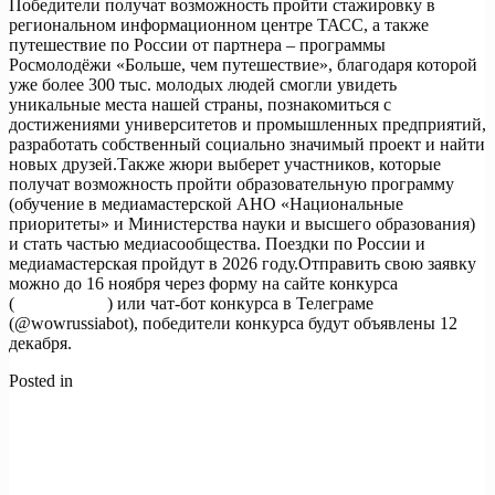
Победители получат возможность пройти стажировку в
региональном информационном центре ТАСС, а также
путешествие по России от партнера – программы
Росмолодёжи «Больше, чем путешествие», благодаря которой
уже более 300 тыс. молодых людей смогли увидеть
уникальные места нашей страны, познакомиться с
достижениями университетов и промышленных предприятий,
разработать собственный социально значимый проект и найти
новых друзей.Также жюри выберет участников, которые
получат возможность пройти образовательную программу
(обучение в медиамастерской АНО «Национальные
приоритеты» и Министерства науки и высшего образования)
и стать частью медиасообщества. Поездки по России и
медиамастерская пройдут в 2026 году.Отправить свою заявку
можно до 16 ноября через форму на сайте конкурса
(
russiawow.ru
) или чат-бот конкурса в Телеграме
(@wowrussiabot), победители конкурса будут объявлены 12
декабря.
Posted in
Новости
Навигация
Previous:
В новой рекламной кампании «Национальные
приоритеты» предложили старшему поколению
по
присоединиться к программе «Активное долголетие».
записям
Next:
Правительство запускает форум информационных
технологий «Цифровые решения».