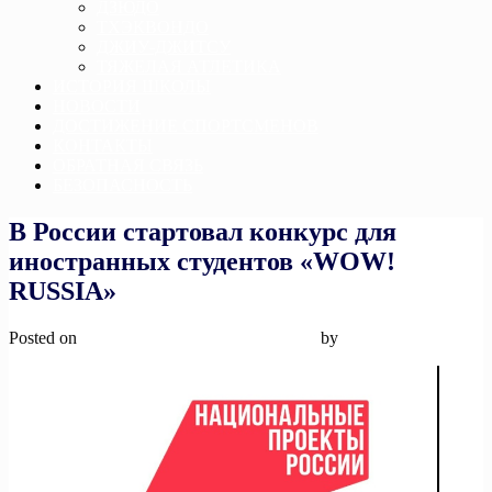
ДЗЮДО
ТХЭКВОНДО
ДЖИУ-ДЖИТСУ
ТЯЖЕЛАЯ АТЛЕТИКА
ИСТОРИЯ ШКОЛЫ
НОВОСТИ
ДОСТИЖЕНИЕ СПОРТСМЕНОВ
КОНТАКТЫ
ОБРАТНАЯ СВЯЗЬ
БЕЗОПАСНОСТЬ
В России стартовал конкурс для
иностранных студентов «WOW!
RUSSIA»
Posted on
12 ноября, 2025
12 ноября, 2025
by
admin