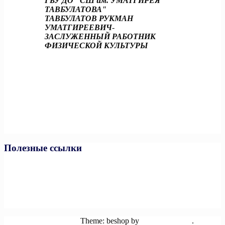
ГБУ ДО "СШ им. УМАТГИРЕЯ
ТАВБУЛАТОВА"
ТАВБУЛАТОВ РУКМАН
УМАТГИРЕЕВИЧ
-
ЗАСЛУЖЕННЫЙ РАБОТНИК
ФИЗИЧЕСКОЙ КУЛЬТУРЫ
Полезные ссылки
Министерство спорта РФ
Министерство спорта ЧР
Минпросвещения РФ
Минобразования и науки ЧР
Единая коллекция цифровых образовательных ресурсов
Powered by WordPress
Theme: beshop by
wp theme space
.