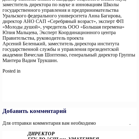
Самозанятость.онлайн
Арсений Беленький, заместитель директора института
государственной службы и управления президентской
академии Вячеслав Шоптенко, генеральный директор Группы
Мантера Вадим Трукшин.
Posted in
Новости
Навигация
Previous:
Десятилетие науки и технологий: в России стартовал
4-й сезон конкурса научно-популярного видео «Знаешь?
по
Научи!»
записям
Next:
Дорогие друзья, Иркутск приглашает всех принять
участие в соревнованиях!
Добавить комментарий
Для отправки комментария вам необходимо
авторизоваться
.
ДИРЕКТОР