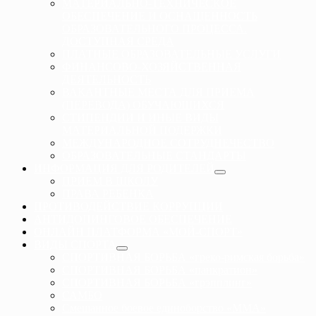
МАТЕРИАЛЬНО-ТЕХНИЧЕСКОЕ
ОБЕСПЕЧЕНИЕ И ОСНАЩЕННОСТЬ
ОБРАЗОВАТЕЛЬНОГО ПРОЦЕССА.
ДОСТУПНАЯ СРЕДА
ПЛАТНЫЕ ОБРАЗОВАТЕЛЬНЫЕ УСЛУГИ
ФИНАНСОВО-ХОЗЯЙСТВЕННАЯ
ДЕЯТЕЛЬНОСТЬ
ВАКАНТНЫЕ МЕСТА ДЛЯ ПРИЕМА
(ПЕРЕВОДА) ОБУЧАЮЩИХСЯ
СТИПЕНДИИ И ИНЫЕ ВИДЫ
МАТЕРИАЛЬНОЙ ПОДЕРЖКИ
МЕЖДУНАРОДНОЕ СОТРУДНЕЧЕСТВО
ОБРАЗОВАТЕЛЬНЫЕ СТАНДАРТЫ
ИНФОРМАЦИЯ ДЛЯ РОДИТЕЛЕЙ
ПРИЕМ В ШКОЛУ
ПРАВА РЕБЕНКА
ПРОТИВОДЕЙСТВИЕ КОРРУПЦИИ
АНТИДОПИНГОВОЕ ОБЕСПЕЧЕНИЕ
ОНЛАЙН ПЛАТФОРМА «МОЙ-СПОРТ»
ВИДЫ СПОРТА
СПОРТИВНАЯ БОРЬБА «греко-римская борьба»
СПОРТИВНАЯ БОРЬБА «панкратион»
СПОРТИВНАЯ БОРЬБА «грэпплинг»
САМБО
Смешанное боевое единоборство «ММА»