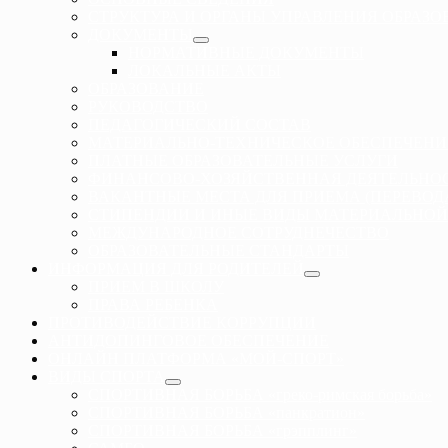
СТРУКТУРА И ОРГАНЫ УПРАВЛЕНИЯ ОБРАЗ
ДОКУМЕНТЫ
НОРМАТИВНЫЕ ДОКУМЕНТЫ
ЛОКАЛЬНЫЕ АКТЫ
ОБРАЗОВАНИЕ
РУКОВОДСТВО
ПЕДАГОГИЧЕСКИЙ СОСТАВ
МАТЕРИАЛЬНО-ТЕХНИЧЕСКОЕ ОБЕСПЕЧЕНИ
ПЛАТНЫЕ ОБРАЗОВАТЕЛЬНЫЕ УСЛУГИ
ФИНАНСОВО-ХОЗЯЙСТВЕННАЯ ДЕЯТЕЛЬНО
ВАКАНТНЫЕ МЕСТА ДЛЯ ПРИЕМА (ПЕРЕВО
СТИПЕНДИИ И ИНЫЕ ВИДЫ МАТЕРИАЛЬНОЙ
МЕЖДУНАРОДНОЕ СОТРУДНЕЧЕСТВО
ОБРАЗОВАТЕЛЬНЫЕ СТАНДАРТЫ
ИНФОРМАЦИЯ ДЛЯ РОДИТЕЛЕЙ
ПРИЕМ В ШКОЛУ
ПРАВА РЕБЕНКА
ПРОТИВОДЕЙСТВИЕ КОРРУПЦИИ
АНТИДОПИНГОВОЕ ОБЕСПЕЧЕНИЕ
ОНЛАЙН ПЛАТФОРМА «МОЙ-СПОРТ»
ВИДЫ СПОРТА
СПОРТИВНАЯ БОРЬБА «греко-римская борьба»
СПОРТИВНАЯ БОРЬБА «панкратион»
СПОРТИВНАЯ БОРЬБА «грэпплинг»