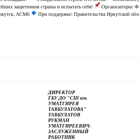
йших защитников страны и испытать себя!
Организаторы: Ф
ркутск, АСМб
При поддержке: Правительства Иркутской обла
пертный доклад о решении кадровых задач экономики!
ДИРЕКТОР
ГБУ ДО "СШ им.
УМАТГИРЕЯ
ТАВБУЛАТОВА"
ТАВБУЛАТОВ
РУКМАН
УМАТГИРЕЕВИЧ
-
ЗАСЛУЖЕННЫЙ
РАБОТНИК