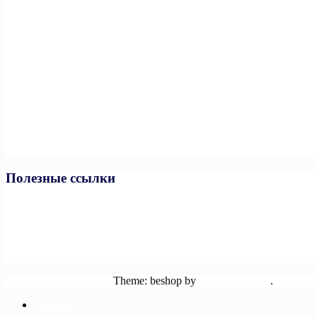
Полезные ссылки
Министерство спорта РФ
Министерство спорта ЧР
Минпросвещения РФ
Минобразования и науки ЧР
Единая коллекция цифровых образовательных ресурсов
Powered by WordPress
Theme: beshop by
wp theme space
.
Facebook