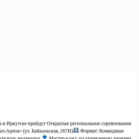
да в Иркутске пройдут Открытые региональные соревнования
л-Арена» (ул. Байкальская, 267И)
Формат: Командные
 для всех желающих
Мастер-класс по управлению дронами