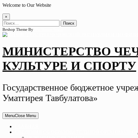
Skip
Welcome to Our Website
to
content
×
Найти:
Beshop Theme By
Wp Theme Space
МИНИСТЕРСТВО ЧЕ
КУЛЬТУРЕ И СПОРТУ
Государственное бюджетное учре
Уматгирея Тавбулатова»
Menu
Close Menu
ГЛАВНАЯ
СВЕДЕНИЯ ОБ ОБРАЗОВАТЕЛЬНОЙ ОРГАНИЗАЦИИ
ОСНОВНЫЕ СВЕДЕНИЯ