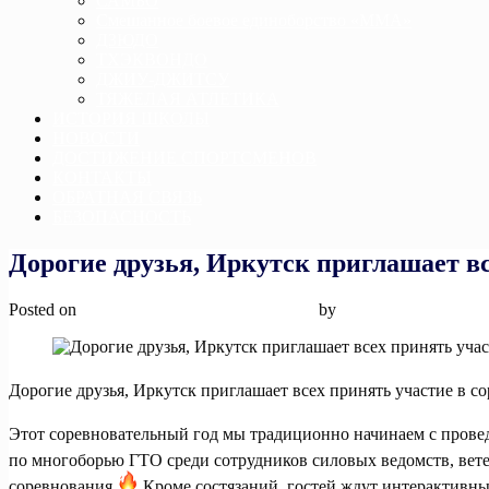
САМБО
Смешанное боевое единоборство «ММА»
ДЗЮДО
ТХЭКВОНДО
ДЖИУ-ДЖИТСУ
ТЯЖЕЛАЯ АТЛЕТИКА
ИСТОРИЯ ШКОЛЫ
НОВОСТИ
ДОСТИЖЕНИЕ СПОРТСМЕНОВ
КОНТАКТЫ
ОБРАТНАЯ СВЯЗЬ
БЕЗОПАСНОСТЬ
Дорогие друзья, Иркутск приглашает вс
Posted on
6 февраля, 2025
6 февраля, 2025
by
admin
Дорогие друзья, Иркутск приглашает всех принять участие в с
Этот соревновательный год мы традиционно начинаем с прове
по многоборью ГТО среди сотрудников силовых ведомств, вет
соревнования
Кроме состязаний, гостей ждут интерактивн