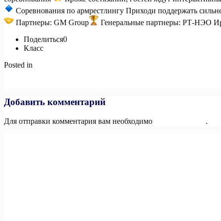
Соревнования по армрестлингу Приходи поддержать сильне
Партнеры: GM Group
Генеральные партнеры: РТ-НЭО И
Поделиться0
Класс
Posted in
Новости
Навигация
Previous:
Национальные приоритеты» представили сводный экс
Next:
На связи Федерация многоборья ГТО России!
по
записям
Добавить комментарий
Для отправки комментария вам необходимо
авторизоваться
.