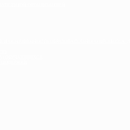
ОВАТЕЛЬНОЙ ОРГАНИЗАЦИЕЙ
Е И ОСНАЩЕННОСТЬ ОБРАЗОВАТЕЛЬНОГО ПРОЦЕССА. 
СТЬ
ДА) ОБУЧАЮЩИХСЯ
 ПОДЕРЖКИ