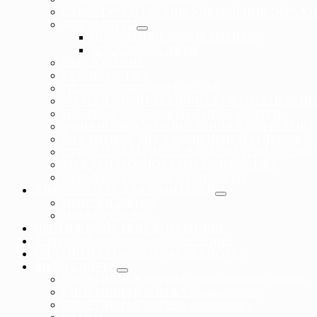
СТРУКТУРА И ОРГАНЫ УПРАВЛЕНИЯ ОБРАЗ
ДОКУМЕНТЫ
НОРМАТИВНЫЕ ДОКУМЕНТЫ
ЛОКАЛЬНЫЕ АКТЫ
ОБРАЗОВАНИЕ
РУКОВОДСТВО
ПЕДАГОГИЧЕСКИЙ СОСТАВ
МАТЕРИАЛЬНО-ТЕХНИЧЕСКОЕ ОБЕСПЕЧЕНИ
ПЛАТНЫЕ ОБРАЗОВАТЕЛЬНЫЕ УСЛУГИ
ФИНАНСОВО-ХОЗЯЙСТВЕННАЯ ДЕЯТЕЛЬНО
ВАКАНТНЫЕ МЕСТА ДЛЯ ПРИЕМА (ПЕРЕВО
СТИПЕНДИИ И ИНЫЕ ВИДЫ МАТЕРИАЛЬНОЙ
МЕЖДУНАРОДНОЕ СОТРУДНЕЧЕСТВО
ОБРАЗОВАТЕЛЬНЫЕ СТАНДАРТЫ
ИНФОРМАЦИЯ ДЛЯ РОДИТЕЛЕЙ
ПРИЕМ В ШКОЛУ
ПРАВА РЕБЕНКА
ПРОТИВОДЕЙСТВИЕ КОРРУПЦИИ
АНТИДОПИНГОВОЕ ОБЕСПЕЧЕНИЕ
ОНЛАЙН ПЛАТФОРМА «МОЙ-СПОРТ»
ВИДЫ СПОРТА
СПОРТИВНАЯ БОРЬБА «греко-римская борьба»
СПОРТИВНАЯ БОРЬБА «панкратион»
СПОРТИВНАЯ БОРЬБА «грэпплинг»