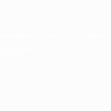
ОВАТЕЛЬНОЙ ОРГАНИЗАЦИЕЙ
Е И ОСНАЩЕННОСТЬ ОБРАЗОВАТЕЛЬНОГО ПРОЦЕССА. 
СТЬ
ДА) ОБУЧАЮЩИХСЯ
 ПОДЕРЖКИ