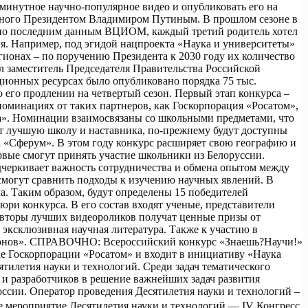
хминутное научно-популярное видео и опубликовать его на
енного Президентом Владимиром Путиным. В прошлом сезоне в
ласно последним данным ВЦИОМ, каждый третий родитель хотел
ия. Например, под эгидой нацпроекта «Наука и университеты»
ионах – по поручению Президента к 2030 году их количество
ил заместитель Председателя Правительства Российской
ционных ресурсах было опубликовано порядка 75 тыс.
о его продлении на четвертый сезон. Первый этап конкурса –
номинациях от таких партнеров, как Госкорпорация «Росатом»,
. Номинации взаимосвязаны со школьными предметами, что
ут лучшую школу и наставника, по-прежнему будут доступны
 «Сферум». В этом году конкурс расширяет свою географию и
вые смогут принять участие школьники из Белоруссии.
дчеркивает важность сотрудничества и обмена опытом между
смогут сравнить подходы к изучению научных явлений. В
а. Таким образом, будут определены 15 победителей
ри конкурса. В его состав входят ученые, представители
 Авторы лучших видеороликов получат ценные призы от
 эксклюзивная научная литература. Также к участию в
ионов». СПРАВОЧНО: Всероссийский конкурс «Знаешь?Научи!»
 Госкорпорации «Росатом» и входит в инициативу «Наука
тилетия науки и технологий. Среди задач тематического
 и разработчиков в решение важнейших задач развития
ссии. Оператор проведения Десятилетия науки и технологий –
 мероприятие Десятилетия науки и технологий — IV Конгресс