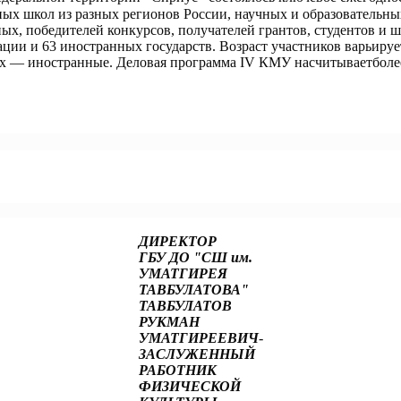
х школ из разных регионов России, научных и образовательных
ых, победителей конкурсов, получателей грантов, студентов и 
ции и 63 иностранных государств. Возраст участников варьируетс
рых — иностранные. Деловая программа IV КМУ насчитываетболе
ту!
тный доклад о решении кадровых задач экономики!
ДИРЕКТОР
ГБУ ДО "СШ им.
УМАТГИРЕЯ
ТАВБУЛАТОВА"
ТАВБУЛАТОВ
РУКМАН
УМАТГИРЕЕВИЧ
-
ЗАСЛУЖЕННЫЙ
РАБОТНИК
ФИЗИЧЕСКОЙ