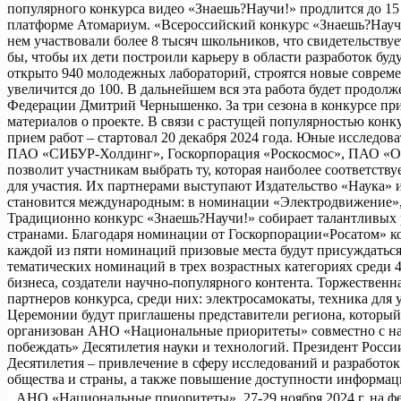
популярного конкурса видео «Знаешь?Научи!» продлится до 15 
платформе Атомариум. «Всероссийский конкурс «Знаешь?Науч
нем участвовали более 8 тысяч школьников, что свидетельств
бы, чтобы их дети построили карьеру в области разработок бу
открыто 940 молодежных лабораторий, строятся новые совреме
увеличится до 100. В дальнейшем вся эта работа будет продол
Федерации Дмитрий Чернышенко. За три сезона в конкурсе при
материалов о проекте. В связи с растущей популярностью конк
прием работ – стартовал 20 декабря 2024 года. Юные исследов
ПАО «СИБУР-Холдинг», Госкорпорация «Роскосмос», ПАО «Об
позволит участникам выбрать ту, которая наиболее соответст
для участия. Их партнерами выступают Издательство «Наука»
становится международным: в номинации «Электродвижение», 
Традиционно конкурс «Знаешь?Научи!» собирает талантливых р
странами. Благодаря номинации от Госкорпорации«Росатом» ко
каждой из пяти номинаций призовые места будут присуждаться 
тематических номинаций в трех возрастных категориях среди 
бизнеса, создатели научно-популярного контента. Торжествен
партнеров конкурса, среди них: электросамокаты, техника для
Церемонии будут приглашены представители региона, котор
организован АНО «Национальные приоритеты» совместно с на
побеждать» Десятилетия науки и технологий. Президент России
Десятилетия – привлечение в сферу исследований и разработо
общества и страны, а также повышение доступности информаци
АНО «Национальные приоритеты». 27-29 ноября 2024 г. на фе