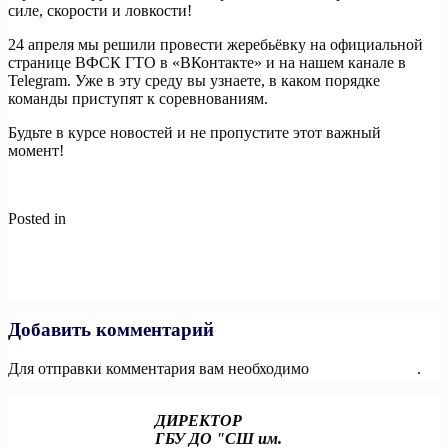
силе, скорости и ловкости!
24 апреля мы решили провести жеребьёвку на официальной
странице ВФСК ГТО в «ВКонтакте» и на нашем канале в
Telegram. Уже в эту среду вы узнаете, в каком порядке
команды приступят к соревнованиям.
Будьте в курсе новостей и не пропустите этот важный
момент!
Posted in
Новости
Навигация
Previous:
Внедрение искусственного интеллекта и цифровых
сервисов активно помогает развитию здравоохранения
по
Next:
Министр спорта России подписал Приказ «О
записям
награждении золотым знаком отличия ВФСК ГТО».
Добавить комментарий
Для отправки комментария вам необходимо
авторизоваться
.
ДИРЕКТОР
ГБУ ДО "СШ им.