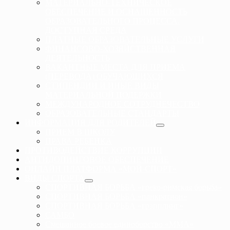
МАТЕРИАЛЬНО-ТЕХНИЧЕСКОЕ
ОБЕСПЕЧЕНИЕ И ОСНАЩЕННОСТЬ
ОБРАЗОВАТЕЛЬНОГО ПРОЦЕССА.
ДОСТУПНАЯ СРЕДА
ПЛАТНЫЕ ОБРАЗОВАТЕЛЬНЫЕ УСЛУГИ
ФИНАНСОВО-ХОЗЯЙСТВЕННАЯ
ДЕЯТЕЛЬНОСТЬ
ВАКАНТНЫЕ МЕСТА ДЛЯ ПРИЕМА
(ПЕРЕВОДА) ОБУЧАЮЩИХСЯ
СТИПЕНДИИ И ИНЫЕ ВИДЫ
МАТЕРИАЛЬНОЙ ПОДЕРЖКИ
МЕЖДУНАРОДНОЕ СОТРУДНЕЧЕСТВО
ОБРАЗОВАТЕЛЬНЫЕ СТАНДАРТЫ
ИНФОРМАЦИЯ ДЛЯ РОДИТЕЛЕЙ
ПРИЕМ В ШКОЛУ
ПРАВА РЕБЕНКА
ПРОТИВОДЕЙСТВИЕ КОРРУПЦИИ
АНТИДОПИНГОВОЕ ОБЕСПЕЧЕНИЕ
ОНЛАЙН ПЛАТФОРМА «МОЙ-СПОРТ»
ВИДЫ СПОРТА
СПОРТИВНАЯ БОРЬБА «греко-римская борьба»
СПОРТИВНАЯ БОРЬБА «панкратион»
СПОРТИВНАЯ БОРЬБА «грэпплинг»
САМБО
Смешанное боевое единоборство «ММА»