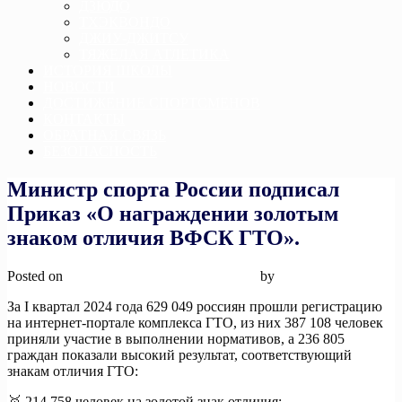
ДЗЮДО
ТХЭКВОНДО
ДЖИУ-ДЖИТСУ
ТЯЖЕЛАЯ АТЛЕТИКА
ИСТОРИЯ ШКОЛЫ
НОВОСТИ
ДОСТИЖЕНИЕ СПОРТСМЕНОВ
КОНТАКТЫ
ОБРАТНАЯ СВЯЗЬ
БЕЗОПАСНОСТЬ
Министр спорта России подписал
Приказ «О награждении золотым
знаком отличия ВФСК ГТО».
Posted on
25 апреля, 2024
25 апреля, 2024
by
admin
За I квартал 2024 года 629 049 россиян прошли регистрацию
на интернет-портале комплекса ГТО, из них 387 108 человек
приняли участие в выполнении нормативов, а 236 805
граждан показали высокий результат, соответствующий
знакам отличия ГТО:
🥇 214 758 человек на золотой знак отличия;