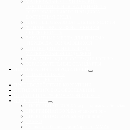
МАТЕРИАЛЬНО-ТЕХНИЧЕСКОЕ
ОБЕСПЕЧЕНИЕ И ОСНАЩЕННОСТЬ
ОБРАЗОВАТЕЛЬНОГО ПРОЦЕССА.
ДОСТУПНАЯ СРЕДА
ПЛАТНЫЕ ОБРАЗОВАТЕЛЬНЫЕ УСЛУГИ
ФИНАНСОВО-ХОЗЯЙСТВЕННАЯ
ДЕЯТЕЛЬНОСТЬ
ВАКАНТНЫЕ МЕСТА ДЛЯ ПРИЕМА
(ПЕРЕВОДА) ОБУЧАЮЩИХСЯ
СТИПЕНДИИ И ИНЫЕ ВИДЫ
МАТЕРИАЛЬНОЙ ПОДЕРЖКИ
МЕЖДУНАРОДНОЕ СОТРУДНЕЧЕСТВО
ОБРАЗОВАТЕЛЬНЫЕ СТАНДАРТЫ
ИНФОРМАЦИЯ ДЛЯ РОДИТЕЛЕЙ
ПРИЕМ В ШКОЛУ
ПРАВА РЕБЕНКА
ПРОТИВОДЕЙСТВИЕ КОРРУПЦИИ
АНТИДОПИНГОВОЕ ОБЕСПЕЧЕНИЕ
ОНЛАЙН ПЛАТФОРМА «МОЙ-СПОРТ»
ВИДЫ СПОРТА
СПОРТИВНАЯ БОРЬБА «греко-римская борьба»
СПОРТИВНАЯ БОРЬБА «панкратион»
СПОРТИВНАЯ БОРЬБА «грэпплинг»
САМБО
Смешанное боевое единоборство «ММА»