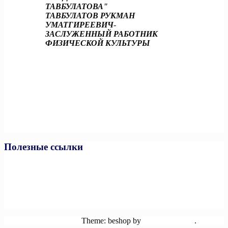
ТАВБУЛАТОВА"
ТАВБУЛАТОВ РУКМАН
УМАТГИРЕЕВИЧ
-
ЗАСЛУЖЕННЫЙ РАБОТНИК
ФИЗИЧЕСКОЙ КУЛЬТУРЫ
Полезные ссылки
Министерство спорта РФ
Министерство спорта ЧР
Минпросвещения РФ
Минобразования и науки ЧР
Единая коллекция цифровых образовательных ресурсов
Powered by WordPress
Theme: beshop by
wp theme space
.