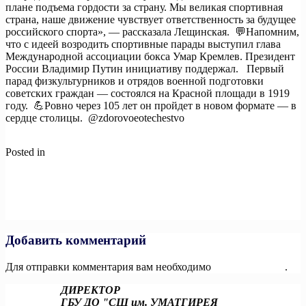
плане подъема гордости за страну. Мы великая спортивная
страна, наше движение чувствует ответственность за будущее
российского спорта», — рассказала Лещинская. 💬Напомним,
что с идеей возродить спортивные парады выступил глава
Международной ассоциации бокса Умар Кремлев. Президент
России Владимир Путин инициативу поддержал. Первый
парад физкультурников и отрядов военной подготовки
советских граждан — состоялся на Красной площади в 1919
году. 💪Ровно через 105 лет он пройдет в новом формате — в
сердце столицы. @zdorovoeotechestvo
Posted in
Новости
Навигация
Previous:
Мошенники научились с помощью психологических
манипуляций вовлекать своих жертв в преступные схемы.
по
Работают махинации так.
записям
Next:
В Сочи прошёл IV Всероссийский фестиваль чемпионов
ГТО при поддержке «Спортлото»!
Добавить комментарий
Для отправки комментария вам необходимо
авторизоваться
.
ДИРЕКТОР
ГБУ ДО "СШ им. УМАТГИРЕЯ