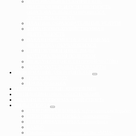
МАТЕРИАЛЬНО-ТЕХНИЧЕСКОЕ
ОБЕСПЕЧЕНИЕ И ОСНАЩЕННОСТЬ
ОБРАЗОВАТЕЛЬНОГО ПРОЦЕССА.
ДОСТУПНАЯ СРЕДА
ПЛАТНЫЕ ОБРАЗОВАТЕЛЬНЫЕ УСЛУГИ
ФИНАНСОВО-ХОЗЯЙСТВЕННАЯ
ДЕЯТЕЛЬНОСТЬ
ВАКАНТНЫЕ МЕСТА ДЛЯ ПРИЕМА
(ПЕРЕВОДА) ОБУЧАЮЩИХСЯ
СТИПЕНДИИ И ИНЫЕ ВИДЫ
МАТЕРИАЛЬНОЙ ПОДЕРЖКИ
МЕЖДУНАРОДНОЕ СОТРУДНЕЧЕСТВО
ОБРАЗОВАТЕЛЬНЫЕ СТАНДАРТЫ
ИНФОРМАЦИЯ ДЛЯ РОДИТЕЛЕЙ
ПРИЕМ В ШКОЛУ
ПРАВА РЕБЕНКА
ПРОТИВОДЕЙСТВИЕ КОРРУПЦИИ
АНТИДОПИНГОВОЕ ОБЕСПЕЧЕНИЕ
ОНЛАЙН ПЛАТФОРМА «МОЙ-СПОРТ»
ВИДЫ СПОРТА
СПОРТИВНАЯ БОРЬБА «греко-римская борьба»
СПОРТИВНАЯ БОРЬБА «панкратион»
СПОРТИВНАЯ БОРЬБА «грэпплинг»
САМБО
Смешанное боевое единоборство «ММА»