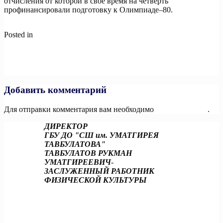
отчисления от которой в своё время на четверть
профинансировали подготовку к Олимпиаде–80.
Posted in
Новости
Навигация
Previous:
«Здоровое Отечество» организует спортивный
парад-шествие впервые за 105 лет! Движение «Здоровое
по
Отечество» при поддержке выставки «Россия»
записям
Next:
Трудовые коллективы в пути!
Добавить комментарий
Для отправки комментария вам необходимо
авторизоваться
.
ДИРЕКТОР
ГБУ ДО "СШ им. УМАТГИРЕЯ
ТАВБУЛАТОВА"
ТАВБУЛАТОВ РУКМАН
УМАТГИРЕЕВИЧ
-
ЗАСЛУЖЕННЫЙ РАБОТНИК
ФИЗИЧЕСКОЙ КУЛЬТУРЫ