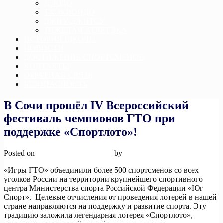
ДЗЮДО
ТХЭКВОНДО
ДЖИУ-ДЖИТСУ
ТЯЖЕЛАЯ АТЛЕТИКА
ИСТОРИЯ ШКОЛЫ
НОВОСТИ
ДОСТИЖЕНИЕ СПОРТСМЕНОВ
КОНТАКТЫ
ОБРАТНАЯ СВЯЗЬ
БЕЗОПАСНОСТЬ
В Сочи прошёл IV Всероссийский
фестиваль чемпионов ГТО при
поддержке «Спортлото»!
Posted on
9 мая, 2024
9 мая, 2024
by
admin
«Игры ГТО» объединили более 500 спортсменов со всех
уголков России на территории крупнейшего спортивного
центра Министерства спорта Российской Федерации «Юг
Спорт». Целевые отчисления от проведения лотерей в нашей
стране направляются на поддержку и развитие спорта. Эту
традицию заложила легендарная лотерея «Спортлото»,