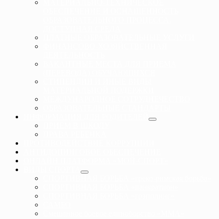
МАТЕРИАЛЬНО-ТЕХНИЧЕСКОЕ
ОБЕСПЕЧЕНИЕ И ОСНАЩЕННОСТЬ
ОБРАЗОВАТЕЛЬНОГО ПРОЦЕССА.
ДОСТУПНАЯ СРЕДА
ПЛАТНЫЕ ОБРАЗОВАТЕЛЬНЫЕ УСЛУГИ
ФИНАНСОВО-ХОЗЯЙСТВЕННАЯ
ДЕЯТЕЛЬНОСТЬ
ВАКАНТНЫЕ МЕСТА ДЛЯ ПРИЕМА
(ПЕРЕВОДА) ОБУЧАЮЩИХСЯ
СТИПЕНДИИ И ИНЫЕ ВИДЫ
МАТЕРИАЛЬНОЙ ПОДЕРЖКИ
МЕЖДУНАРОДНОЕ СОТРУДНЕЧЕСТВО
ОБРАЗОВАТЕЛЬНЫЕ СТАНДАРТЫ
ИНФОРМАЦИЯ ДЛЯ РОДИТЕЛЕЙ
ПРИЕМ В ШКОЛУ
ПРАВА РЕБЕНКА
ПРОТИВОДЕЙСТВИЕ КОРРУПЦИИ
АНТИДОПИНГОВОЕ ОБЕСПЕЧЕНИЕ
ОНЛАЙН ПЛАТФОРМА «МОЙ-СПОРТ»
ВИДЫ СПОРТА
СПОРТИВНАЯ БОРЬБА «греко-римская борьба»
СПОРТИВНАЯ БОРЬБА «панкратион»
СПОРТИВНАЯ БОРЬБА «грэпплинг»
САМБО
Смешанное боевое единоборство «ММА»