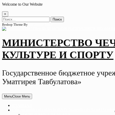
Skip
Welcome to Our Website
to
content
×
Найти:
Beshop Theme By
Wp Theme Space
МИНИСТЕРСТВО ЧЕ
КУЛЬТУРЕ И СПОРТУ
Государственное бюджетное учре
Уматгирея Тавбулатова»
Menu
Close Menu
ГЛАВНАЯ
СВЕДЕНИЯ ОБ ОБРАЗОВАТЕЛЬНОЙ ОРГАНИЗАЦИИ
ОСНОВНЫЕ СВЕДЕНИЯ