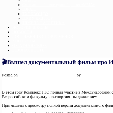
САМБО
Смешанное боевое единоборство «ММА»
ДЗЮДО
ТХЭКВОНДО
ДЖИУ-ДЖИТСУ
ТЯЖЕЛАЯ АТЛЕТИКА
ИСТОРИЯ ШКОЛЫ
НОВОСТИ
ДОСТИЖЕНИЕ СПОРТСМЕНОВ
КОНТАКТЫ
ОБРАТНАЯ СВЯЗЬ
БЕЗОПАСНОСТЬ
🎬Вышел документальный фильм про 
Posted on
25 декабря, 2024
25 декабря, 2024
by
admin
В этом году Комплекс ГТО принял участие в Международном с
Всероссийским физкультурно-спортивным движением.
Приглашаем к просмотру полной версии документального филь