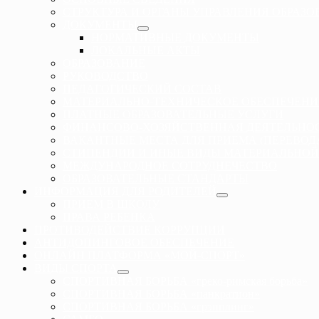
СТРУКТУРА И ОРГАНЫ УПРАВЛЕНИЯ ОБРАЗ
ДОКУМЕНТЫ
НОРМАТИВНЫЕ ДОКУМЕНТЫ
ЛОКАЛЬНЫЕ АКТЫ
ОБРАЗОВАНИЕ
РУКОВОДСТВО
ПЕДАГОГИЧЕСКИЙ СОСТАВ
МАТЕРИАЛЬНО-ТЕХНИЧЕСКОЕ ОБЕСПЕЧЕНИ
ПЛАТНЫЕ ОБРАЗОВАТЕЛЬНЫЕ УСЛУГИ
ФИНАНСОВО-ХОЗЯЙСТВЕННАЯ ДЕЯТЕЛЬНО
ВАКАНТНЫЕ МЕСТА ДЛЯ ПРИЕМА (ПЕРЕВО
СТИПЕНДИИ И ИНЫЕ ВИДЫ МАТЕРИАЛЬНОЙ
МЕЖДУНАРОДНОЕ СОТРУДНЕЧЕСТВО
ОБРАЗОВАТЕЛЬНЫЕ СТАНДАРТЫ
ИНФОРМАЦИЯ ДЛЯ РОДИТЕЛЕЙ
ПРИЕМ В ШКОЛУ
ПРАВА РЕБЕНКА
ПРОТИВОДЕЙСТВИЕ КОРРУПЦИИ
АНТИДОПИНГОВОЕ ОБЕСПЕЧЕНИЕ
ОНЛАЙН ПЛАТФОРМА «МОЙ-СПОРТ»
ВИДЫ СПОРТА
СПОРТИВНАЯ БОРЬБА «греко-римская борьба»
СПОРТИВНАЯ БОРЬБА «панкратион»
СПОРТИВНАЯ БОРЬБА «грэпплинг»