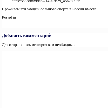
https://vk.com/video-214202629_456239936
Проживём эти эмоции большого спорта в России вместе!
Posted in
Новости
Навигация
Previous:
🏅Лучший спортивный волонтёр Севастополя — Ника 
Next:
Друзья, совсем забыли вам рассказать о том, что
по
записям
Добавить комментарий
Для отправки комментария вам необходимо
авторизоваться
.