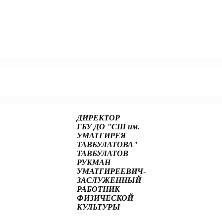
Чернолецкая, волонтёр Центра тестирования ГТО!
 13 декабря у нас прошло ПЕРВОЕ ЕЖЕГОДНОЕ СОБРАНИЕ ФЕД
ДИРЕКТОР
ГБУ ДО "СШ им.
УМАТГИРЕЯ
ТАВБУЛАТОВА"
ТАВБУЛАТОВ
РУКМАН
УМАТГИРЕЕВИЧ
-
ЗАСЛУЖЕННЫЙ
РАБОТНИК
ФИЗИЧЕСКОЙ
КУЛЬТУРЫ