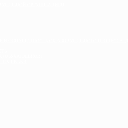
ОВАТЕЛЬНОЙ ОРГАНИЗАЦИЕЙ
Е И ОСНАЩЕННОСТЬ ОБРАЗОВАТЕЛЬНОГО ПРОЦЕССА. 
СТЬ
ДА) ОБУЧАЮЩИХСЯ
 ПОДЕРЖКИ