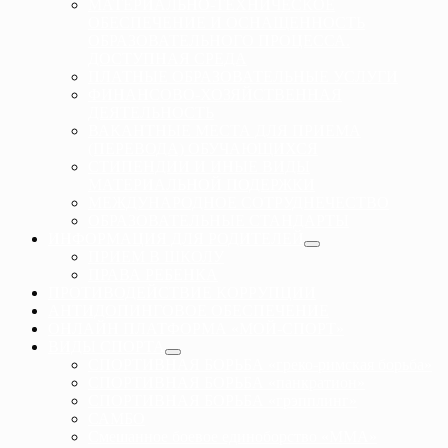
МАТЕРИАЛЬНО-ТЕХНИЧЕСКОЕ
ОБЕСПЕЧЕНИЕ И ОСНАЩЕННОСТЬ
ОБРАЗОВАТЕЛЬНОГО ПРОЦЕССА.
ДОСТУПНАЯ СРЕДА
ПЛАТНЫЕ ОБРАЗОВАТЕЛЬНЫЕ УСЛУГИ
ФИНАНСОВО-ХОЗЯЙСТВЕННАЯ
ДЕЯТЕЛЬНОСТЬ
ВАКАНТНЫЕ МЕСТА ДЛЯ ПРИЕМА
(ПЕРЕВОДА) ОБУЧАЮЩИХСЯ
СТИПЕНДИИ И ИНЫЕ ВИДЫ
МАТЕРИАЛЬНОЙ ПОДЕРЖКИ
МЕЖДУНАРОДНОЕ СОТРУДНЕЧЕСТВО
ОБРАЗОВАТЕЛЬНЫЕ СТАНДАРТЫ
ИНФОРМАЦИЯ ДЛЯ РОДИТЕЛЕЙ
ПРИЕМ В ШКОЛУ
ПРАВА РЕБЕНКА
ПРОТИВОДЕЙСТВИЕ КОРРУПЦИИ
АНТИДОПИНГОВОЕ ОБЕСПЕЧЕНИЕ
ОНЛАЙН ПЛАТФОРМА «МОЙ-СПОРТ»
ВИДЫ СПОРТА
СПОРТИВНАЯ БОРЬБА «греко-римская борьба»
СПОРТИВНАЯ БОРЬБА «панкратион»
СПОРТИВНАЯ БОРЬБА «грэпплинг»
САМБО
Смешанное боевое единоборство «ММА»