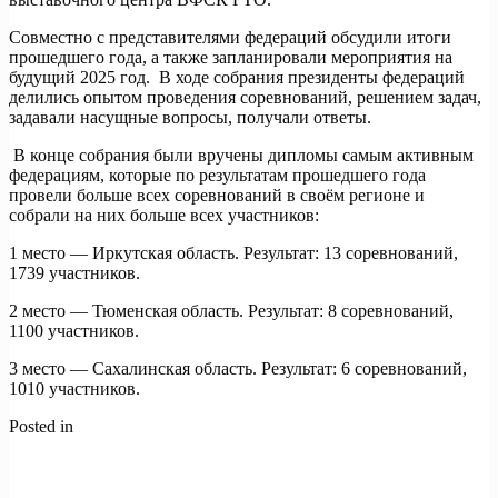
Совместно с представителями федераций обсудили итоги
прошедшего года, а также запланировали мероприятия на
будущий 2025 год. В ходе собрания президенты федераций
делились опытом проведения соревнований, решением задач,
задавали насущные вопросы, получали ответы.
В конце собрания были вручены дипломы самым активным
федерациям, которые по результатам прошедшего года
провели больше всех соревнований в своём регионе и
собрали на них больше всех участников:
1 место — Иркутская область. Результат: 13 соревнований,
1739 участников.
2 место — Тюменская область. Результат: 8 соревнований,
1100 участников.
3 место — Сахалинская область. Результат: 6 соревнований,
1010 участников.
Posted in
Новости
Навигация
Previous:
🎬Вышел документальный фильм про Игры стран
по
БРИКС!
Next:
🎅 Новогодний фестиваль ГТО для юных сахалинцев!