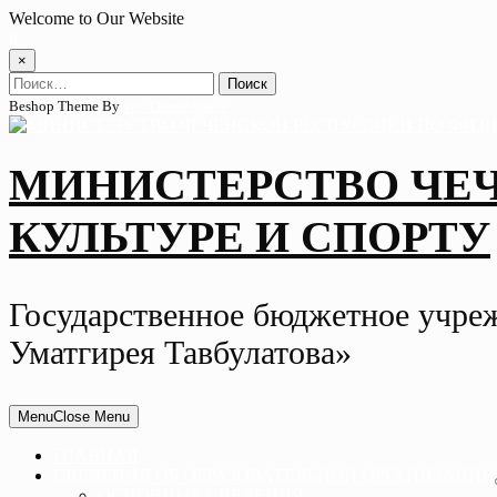
Skip
Welcome to Our Website
to
content
×
Найти:
Beshop Theme By
Wp Theme Space
МИНИСТЕРСТВО ЧЕ
КУЛЬТУРЕ И СПОРТУ
Государственное бюджетное учре
Уматгирея Тавбулатова»
Menu
Close Menu
ГЛАВНАЯ
СВЕДЕНИЯ ОБ ОБРАЗОВАТЕЛЬНОЙ ОРГАНИЗАЦИИ
ОСНОВНЫЕ СВЕДЕНИЯ