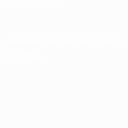
ОВАТЕЛЬНОЙ ОРГАНИЗАЦИЕЙ
Е И ОСНАЩЕННОСТЬ ОБРАЗОВАТЕЛЬНОГО ПРОЦЕССА. 
СТЬ
ДА) ОБУЧАЮЩИХСЯ
 ПОДЕРЖКИ