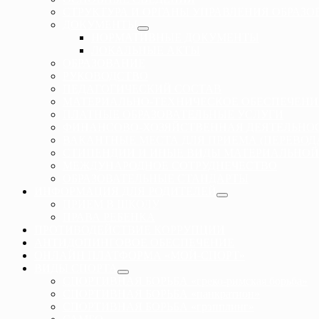
СТРУКТУРА И ОРГАНЫ УПРАВЛЕНИЯ ОБРАЗ
ДОКУМЕНТЫ
НОРМАТИВНЫЕ ДОКУМЕНТЫ
ЛОКАЛЬНЫЕ АКТЫ
ОБРАЗОВАНИЕ
РУКОВОДСТВО
ПЕДАГОГИЧЕСКИЙ СОСТАВ
МАТЕРИАЛЬНО-ТЕХНИЧЕСКОЕ ОБЕСПЕЧЕНИ
ПЛАТНЫЕ ОБРАЗОВАТЕЛЬНЫЕ УСЛУГИ
ФИНАНСОВО-ХОЗЯЙСТВЕННАЯ ДЕЯТЕЛЬНО
ВАКАНТНЫЕ МЕСТА ДЛЯ ПРИЕМА (ПЕРЕВО
СТИПЕНДИИ И ИНЫЕ ВИДЫ МАТЕРИАЛЬНОЙ
МЕЖДУНАРОДНОЕ СОТРУДНЕЧЕСТВО
ОБРАЗОВАТЕЛЬНЫЕ СТАНДАРТЫ
ИНФОРМАЦИЯ ДЛЯ РОДИТЕЛЕЙ
ПРИЕМ В ШКОЛУ
ПРАВА РЕБЕНКА
ПРОТИВОДЕЙСТВИЕ КОРРУПЦИИ
АНТИДОПИНГОВОЕ ОБЕСПЕЧЕНИЕ
ОНЛАЙН ПЛАТФОРМА «МОЙ-СПОРТ»
ВИДЫ СПОРТА
СПОРТИВНАЯ БОРЬБА «греко-римская борьба»
СПОРТИВНАЯ БОРЬБА «панкратион»
СПОРТИВНАЯ БОРЬБА «грэпплинг»