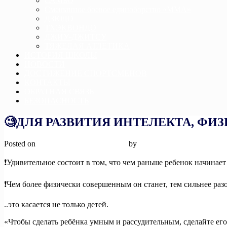
САМБО
Смешанное боевое единоборство «ММА»
ДЗЮДО
ТХЭКВОНДО
ДЖИУ-ДЖИТСУ
ТЯЖЕЛАЯ АТЛЕТИКА
ИСТОРИЯ ШКОЛЫ
НОВОСТИ
ДОСТИЖЕНИЕ СПОРТСМЕНОВ
КОНТАКТЫ
ОБРАТНАЯ СВЯЗЬ
БЕЗОПАСНОСТЬ
🧐ДЛЯ РАЗВИТИЯ ИНТЕЛЕКТА, Ф
Posted on
5 июля, 2024
5 июля, 2024
by
admin
❗️Удивительное состоит в том, что чем раньше ребенок начинает 
❗️Чем более физически совершенным он станет, тем сильнее раз
..это касается не только детей.
«Чтобы сделать ребёнка умным и рассудительным, сделайте ег