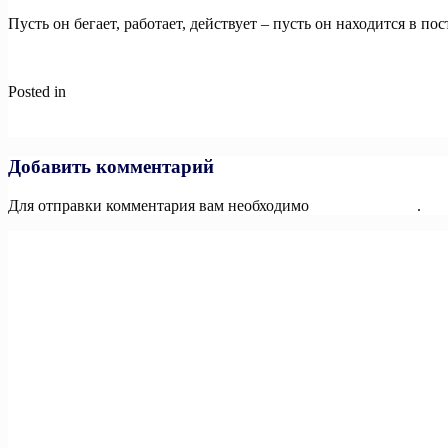
Пусть он бегает, работает, действует – пусть он находится в п
Posted in
Новости
Навигация
Previous:
ФИЗИЧЕСКА АКТИВНОСТЬ И МОЗГ, СВЯЗАНЫ Б
Next:
ТРАВМА ГОЛОВЫ У ДЕТЕЙ.
по
записям
Добавить комментарий
Для отправки комментария вам необходимо
авторизоваться
.