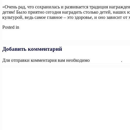
«Очень рад, что сохранилась и развивается традиция награжде
детям! Было приятно сегодня наградить столько детей, наших 
культурой, ведь самое главное – это здоровье, и оно зависит 
Posted in
Новости
Навигация
Previous:
В России 19 млн школьников ходят в кружки и секции
Next:
Ровно 2 недели осталось до начала 3-го открытого Кубка
по
записям
Добавить комментарий
Для отправки комментария вам необходимо
авторизоваться
.