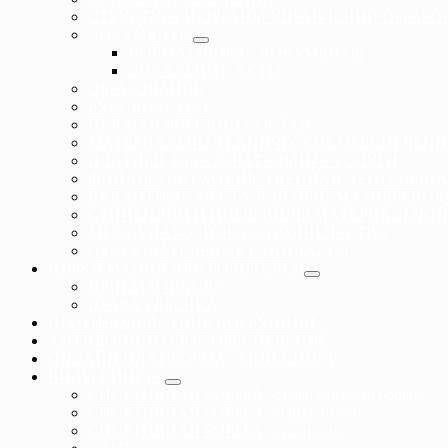
СТРУКТУРА И ОРГАНЫ УПРАВЛЕНИЯ ОБРАЗ
ДОКУМЕНТЫ
НОРМАТИВНЫЕ ДОКУМЕНТЫ
ЛОКАЛЬНЫЕ АКТЫ
ОБРАЗОВАНИЕ
РУКОВОДСТВО
ПЕДАГОГИЧЕСКИЙ СОСТАВ
МАТЕРИАЛЬНО-ТЕХНИЧЕСКОЕ ОБЕСПЕЧЕНИ
ПЛАТНЫЕ ОБРАЗОВАТЕЛЬНЫЕ УСЛУГИ
ФИНАНСОВО-ХОЗЯЙСТВЕННАЯ ДЕЯТЕЛЬНО
ВАКАНТНЫЕ МЕСТА ДЛЯ ПРИЕМА (ПЕРЕВО
СТИПЕНДИИ И ИНЫЕ ВИДЫ МАТЕРИАЛЬНОЙ
МЕЖДУНАРОДНОЕ СОТРУДНЕЧЕСТВО
ОБРАЗОВАТЕЛЬНЫЕ СТАНДАРТЫ
ИНФОРМАЦИЯ ДЛЯ РОДИТЕЛЕЙ
ПРИЕМ В ШКОЛУ
ПРАВА РЕБЕНКА
ПРОТИВОДЕЙСТВИЕ КОРРУПЦИИ
АНТИДОПИНГОВОЕ ОБЕСПЕЧЕНИЕ
ОНЛАЙН ПЛАТФОРМА «МОЙ-СПОРТ»
ВИДЫ СПОРТА
СПОРТИВНАЯ БОРЬБА «греко-римская борьба»
СПОРТИВНАЯ БОРЬБА «панкратион»
СПОРТИВНАЯ БОРЬБА «грэпплинг»