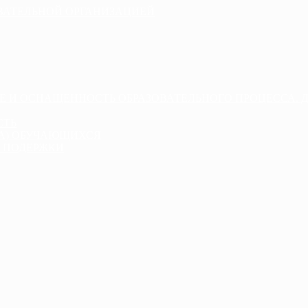
ОВАТЕЛЬНОЙ ОРГАНИЗАЦИЕЙ
Е И ОСНАЩЕННОСТЬ ОБРАЗОВАТЕЛЬНОГО ПРОЦЕССА. 
СТЬ
ДА) ОБУЧАЮЩИХСЯ
 ПОДЕРЖКИ