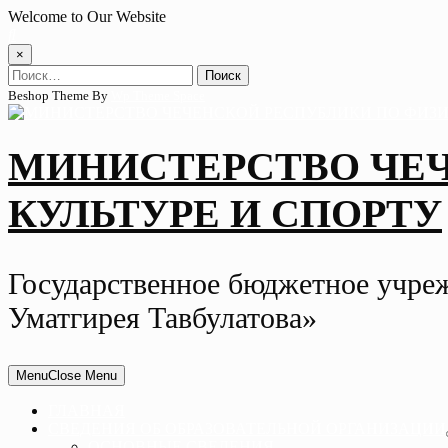
Skip
Welcome to Our Website
to
content
×
Найти:
Beshop Theme By
Wp Theme Space
МИНИСТЕРСТВО ЧЕ
КУЛЬТУРЕ И СПОРТУ
Государственное бюджетное учре
Уматгирея Тавбулатова»
Menu
Close Menu
ГЛАВНАЯ
СВЕДЕНИЯ ОБ ОБРАЗОВАТЕЛЬНОЙ ОРГАНИЗАЦИИ
ОСНОВНЫЕ СВЕДЕНИЯ