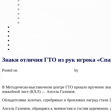
САМБО
Смешанное боевое единоборство «ММА»
ДЗЮДО
ТХЭКВОНДО
ДЖИУ-ДЖИТСУ
ТЯЖЕЛАЯ АТЛЕТИКА
ИСТОРИЯ ШКОЛЫ
НОВОСТИ
ДОСТИЖЕНИЕ СПОРТСМЕНОВ
КОНТАКТЫ
ОБРАТНАЯ СВЯЗЬ
БЕЗОПАСНОСТЬ
Знаки отличия ГТО из рук игрока «Спа
Posted on
20 августа, 2024
20 августа, 2024
by
admin
В Методическо-выставочном центре ГТО прошло вручение знак
хоккейной лиге (КХЛ) — Ансель Галимов.
Обладателями золотых, серебряных и бронзовых наград стали 20
Ансель Галимов, обращаясь к значкистам и гостям церемонии,