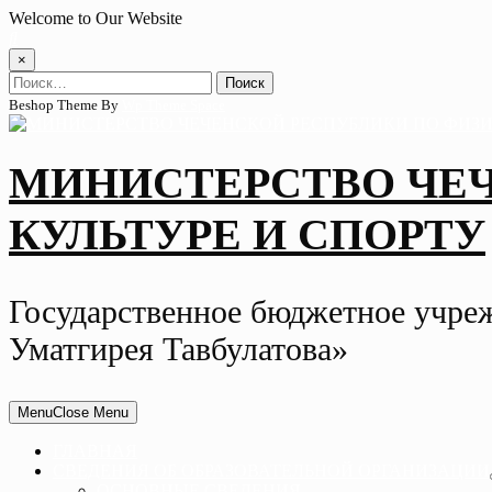
Skip
Welcome to Our Website
to
content
×
Найти:
Beshop Theme By
Wp Theme Space
МИНИСТЕРСТВО ЧЕ
КУЛЬТУРЕ И СПОРТУ
Государственное бюджетное учре
Уматгирея Тавбулатова»
Menu
Close Menu
ГЛАВНАЯ
СВЕДЕНИЯ ОБ ОБРАЗОВАТЕЛЬНОЙ ОРГАНИЗАЦИИ
ОСНОВНЫЕ СВЕДЕНИЯ