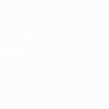
ОВАТЕЛЬНОЙ ОРГАНИЗАЦИЕЙ
Е И ОСНАЩЕННОСТЬ ОБРАЗОВАТЕЛЬНОГО ПРОЦЕССА. 
СТЬ
ДА) ОБУЧАЮЩИХСЯ
 ПОДЕРЖКИ