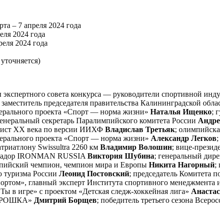
та – 7 апреля 2024 года
еля 2024 года
реля 2024 года
 уточняется)
 экспертного совета конкурса — руководители спортивной инду
; заместитель председателя правительства Калининградской обла
ерального проекта «Спорт — норма жизни»
Наталья Ищенко
; 
генеральный секретарь Паралимпийского комитета России
Андре
еист ХХ века по версии ИИХФ
Владислав Третьяк
; олимпийск
дерального проекта «Спорт — норма жизни»
Александр Легков
триатлону Swissultra 2260 км
Владимир Волошин
; вице-презид
ассадор IRONMAN RUSSIA
Виктория Шубина
; генеральный дир
мпийский чемпион, чемпион мира и Европы
Никита Нагорный
;
о туризма России
Леонид Постовский
; председатель Комитета 
портом», главный эксперт Института спортивного менеджмента
«Ты в игре» с проектом «Детская следж-хоккейная лига»
Анастас
МЕТРОШКА»
Дмитрий Борщев
; победитель третьего сезона Всеро