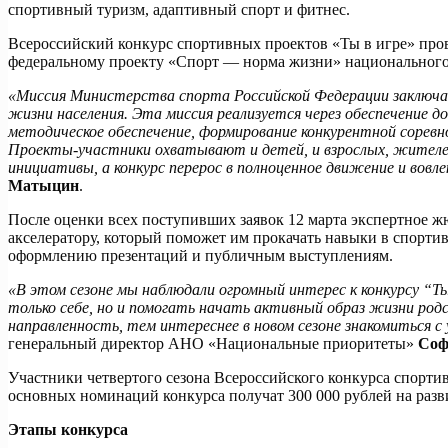
спортивный туризм, адаптивный спорт и фитнес.
Всероссийский конкурс спортивных проектов «Ты в игре» пр
федеральному проекту «Спорт — норма жизни» национального
«Миссия Министерства спорта Российской Федерации заключае
жизни населения. Эта миссия реализуется через обеспечение д
методическое обеспечение, формирование конкурентной соревно
Проекты-участники охватывают и детей, и взрослых, жителей 
инициативы, а конкурс перерос в полноценное движение и вовл
Матыцин
.
После оценки всех поступивших заявок 12 марта экспертное ж
акселератору, который поможет им прокачать навыки в спорти
оформлению презентаций и публичным выступлениям.
«В этом сезоне мы наблюдали огромный интерес к конкурсу “Т
только себе, но и помогать начать активный образ жизни ро
направленность, тем интереснее в новом сезоне знакомиться 
генеральный директор АНО «Национальные приоритеты»
Соф
Участники четвертого сезона Всероссийского конкурса спорти
основных номинаций конкурса получат 300 000 рублей на разви
Этапы конкурса