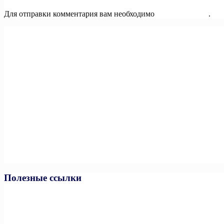
Для отправки комментария вам необходимо
авторизоваться
.
Полезные ссылки
Министерство спорта РФ
Министерство спорта ЧР
Минпросвещения РФ