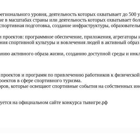
гионального уровня, деятельность которых охватывает до 500 у
е в масштабах страны или деятельность которых охватывает бол
 спортивная подготовка, создание инфраструктуры, образовател
 проектов: программное обеспечение, приложения, агрегаторы
ния спортивной культуры и вовлечения людей в активный образ
ию активного образа жизни, созданию доступной среды и инкл
проектов и программ по привлечению работников к физической к
оектов в сфере спортивного туризма.
оров, которые освещают спортивные события на собственных ин
уется на официальном сайте конкурса
тывигре.рф
лнении нормативов ГТО