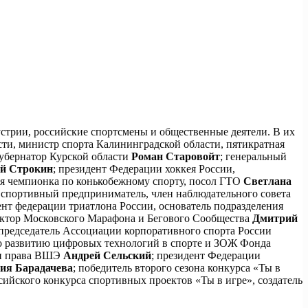
стрии, российские спортсмены и общественные деятели. В их
сти, министр спорта Калининградской области, пятикратная
губернатор Курской области
Роман Старовойт
; генеральный
й Строкин
; президент Федерации хоккея России,
ая чемпионка по конькобежному спорту, посол ГТО
Светлана
; спортивный предприниматель, член наблюдательного совета
ент федерации триатлона России, основатель подразделения
ектор Московского Марафона и Бегового Сообщества
Дмитрий
 председатель Ассоциации корпоративного спорта России
по развитию цифровых технологий в спорте и ЗОЖ Фонда
 и права ВШЭ
Андрей Сельский
; президент Федерации
ия Барадачева
; победитель второго сезона конкурса «Ты в
ссийского конкурса спортивных проектов «Ты в игре», создатель