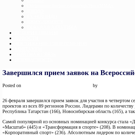
САМБО
Смешанное боевое единоборство «ММА»
ДЗЮДО
ТХЭКВОНДО
ДЖИУ-ДЖИТСУ
ТЯЖЕЛАЯ АТЛЕТИКА
ИСТОРИЯ ШКОЛЫ
НОВОСТИ
ДОСТИЖЕНИЕ СПОРТСМЕНОВ
КОНТАКТЫ
ОБРАТНАЯ СВЯЗЬ
БЕЗОПАСНОСТЬ
Завершился прием заявок на Всероссий
Posted on
29 февраля, 2024
29 февраля, 2024
by
admin
26 февраля завершился прием заявок для участия в четвертом 
проектов из всех 89 регионов России. Лидерами по количеству 
Республика Татарстан (166), Новосибирская область (165), а та
Самой популярной из основных номинацией конкурса стала «Дети
«Масштаб» (445) и «Трансформация в спорте» (208). В номинаци
«Корпоративный спорт» (236). Абсолютным лидером по количест