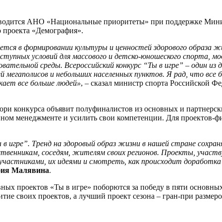
оводится АНО «Национальные приоритеты» при поддержке Минис
 проекта «Демография».
тся в формировании культуры и ценностей здорового образа жи
оступных условий для массового и детско-юношеского спорта, м
вательной среды. Всероссийский конкурс “Ты в игре” – один из
мегаполисов и небольших населенных пунктов. Я рад, что все 
екает все больше людей»
, – сказал министр спорта Российской Ф
юри конкурса объявит полуфиналистов из основных и партнерск
вном менеджменте и усилить свои компетенции. Для проектов-ф
ы в игре”. Тренд на здоровый образ жизни в нашей стране сохр
дственникам, соседям, жителям своих регионов. Проекты, участ
с участниками, их идеями и смотреть, как происходит доработк
ия Малявина
.
вных проектов «Ты в игре» поборются за победу в пяти основны
тие своих проектов, а лучший проект сезона – гран-при размеро