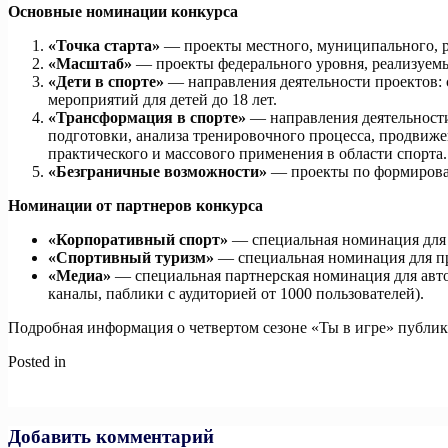
Основные номинации конкурса
«Точка старта»
— проекты местного, муниципального, ре
«Масштаб»
— проекты федерального уровня, реализуемы
«Дети в спорте»
— направления деятельности проектов:
мероприятий для детей до 18 лет.
«Трансформация в спорте»
— направления деятельности
подготовки, анализа тренировочного процесса, продвиже
практического и массового применения в области спорта.
«Безграничные возможности»
— проекты по формирован
Номинации от партнеров конкурса
«Корпоративный спорт»
— специальная номинация для 
«Спортивный туризм»
— специальная номинация для пр
«Медиа»
— специальная партнерская номинация для авт
каналы, паблики с аудиторией от 1000 пользователей).
Подробная информация о четвертом сезоне «Ты в игре» публик
Posted in
Новости
Навигация
Previous:
Выполни задания, попади в рейтинг и получи призы!
Next:
С 2025 года в России введут налоговый вычет при выпо
по
записям
Добавить комментарий