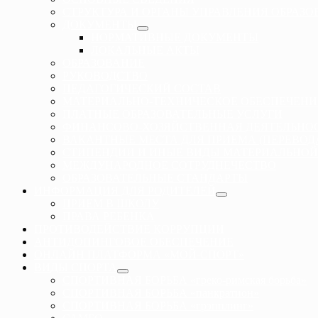
СТРУКТУРА И ОРГАНЫ УПРАВЛЕНИЯ ОБРАЗ
ДОКУМЕНТЫ
НОРМАТИВНЫЕ ДОКУМЕНТЫ
ЛОКАЛЬНЫЕ АКТЫ
ОБРАЗОВАНИЕ
РУКОВОДСТВО
ПЕДАГОГИЧЕСКИЙ СОСТАВ
МАТЕРИАЛЬНО-ТЕХНИЧЕСКОЕ ОБЕСПЕЧЕНИ
ПЛАТНЫЕ ОБРАЗОВАТЕЛЬНЫЕ УСЛУГИ
ФИНАНСОВО-ХОЗЯЙСТВЕННАЯ ДЕЯТЕЛЬНО
ВАКАНТНЫЕ МЕСТА ДЛЯ ПРИЕМА (ПЕРЕВО
СТИПЕНДИИ И ИНЫЕ ВИДЫ МАТЕРИАЛЬНОЙ
МЕЖДУНАРОДНОЕ СОТРУДНЕЧЕСТВО
ОБРАЗОВАТЕЛЬНЫЕ СТАНДАРТЫ
ИНФОРМАЦИЯ ДЛЯ РОДИТЕЛЕЙ
ПРИЕМ В ШКОЛУ
ПРАВА РЕБЕНКА
ПРОТИВОДЕЙСТВИЕ КОРРУПЦИИ
АНТИДОПИНГОВОЕ ОБЕСПЕЧЕНИЕ
ОНЛАЙН ПЛАТФОРМА «МОЙ-СПОРТ»
ВИДЫ СПОРТА
СПОРТИВНАЯ БОРЬБА «греко-римская борьба»
СПОРТИВНАЯ БОРЬБА «панкратион»
СПОРТИВНАЯ БОРЬБА «грэпплинг»