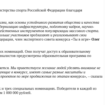
терства спорта Российской Федерации благодаря
зни, как основы устойчивого развития общества и качества
одернизацию инфраструктуры, подготовку кадров, научно-
 действенных инструментов популяризации массового спорта.
больше участников предлагают и реализовывают свои
едерации, член экспертного совета конкурса «Ты в игре»
Олег
их номинаций. Они получат доступ к образовательному
иналистов предусмотрена образовательная программа по
аняется. Мы приветствуем желание людей уделять внимание не
вующие в конкурсе, имеют самые разные масштабы и
а проектов по мере продвижения по этапам конкурса»
, – сказала
х и трех специальных номинациях. Победители в каждой из
м 1 000 000 рублей.