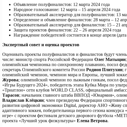
Объявление полуфиналистов: 12 марта 2024 года
Народное голосование: 12 марта – 15 апреля 2024 года
Образовательный акселератор для полуфиналистов: 13 мар
Определение и объявление финалистов: 28 марта – 12 апр
Образовательный акселератор для финалистов: 15 – 21 ап
Защита проектов финалистов: 22 – 26 апреля 2024 года
Награждение победителей состоится в конце апреля (дата
Экспертный совет и оценка проектов
Оценивать проекты полуфиналистов и финалистов будут члены
числе: министр спорта Российской Федерации
Олег Матыцин
олимпийская чемпионка по синхронному плаванию, посол фед
секретарь Олимпийского комитета России
Родион Плитухин
; 
олимпийский чемпион, чемпион мира и Европы, лучший хокк
Журова
; олимпийский чемпион по лыжным гонкам, посол фе
«Игры Будущего 2024», победитель этапа Кубка Мира по ультра
«Триатлон» сети клубов WORLD CLASS, официальный амб
Тарасов
; начальник главного штаба ВВПОД «Юнармия», оли
Владислав Клёцкин
; член президиума Федерации спортивног
развития цифровой экономики Digital, директор АНО «Живу с
адаптивного хоккея, победительница первого сезона конкурса 
игре» с проектом фестиваля детского дворового футбола «
проекта «Лучший урок физкультуры»
Елена Ветрова
.