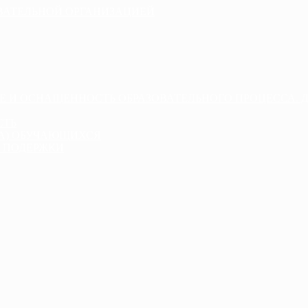
ОВАТЕЛЬНОЙ ОРГАНИЗАЦИЕЙ
Е И ОСНАЩЕННОСТЬ ОБРАЗОВАТЕЛЬНОГО ПРОЦЕССА. 
СТЬ
ДА) ОБУЧАЮЩИХСЯ
 ПОДЕРЖКИ