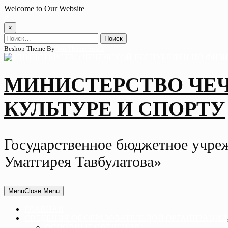
Skip
Welcome to Our Website
to
content
×
Найти:
Beshop Theme By
Wp Theme Space
МИНИСТЕРСТВО ЧЕ
КУЛЬТУРЕ И СПОРТУ
Государственное бюджетное учре
Уматгирея Тавбулатова»
Menu
Close Menu
ГЛАВНАЯ
СВЕДЕНИЯ ОБ ОБРАЗОВАТЕЛЬНОЙ ОРГАНИЗАЦИИ
ОСНОВНЫЕ СВЕДЕНИЯ