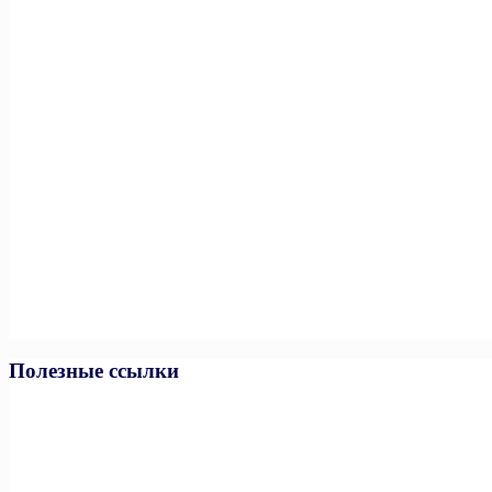
Полезные ссылки
Министерство спорта РФ
Министерство спорта ЧР
Минпросвещения РФ
Минобразования и науки ЧР