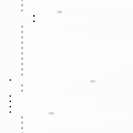
СТРУКТУРА И ОРГАНЫ УПРАВЛЕНИЯ ОБРАЗ
ДОКУМЕНТЫ
НОРМАТИВНЫЕ ДОКУМЕНТЫ
ЛОКАЛЬНЫЕ АКТЫ
ОБРАЗОВАНИЕ
РУКОВОДСТВО
ПЕДАГОГИЧЕСКИЙ СОСТАВ
МАТЕРИАЛЬНО-ТЕХНИЧЕСКОЕ ОБЕСПЕЧЕНИ
ПЛАТНЫЕ ОБРАЗОВАТЕЛЬНЫЕ УСЛУГИ
ФИНАНСОВО-ХОЗЯЙСТВЕННАЯ ДЕЯТЕЛЬНО
ВАКАНТНЫЕ МЕСТА ДЛЯ ПРИЕМА (ПЕРЕВО
СТИПЕНДИИ И ИНЫЕ ВИДЫ МАТЕРИАЛЬНОЙ
МЕЖДУНАРОДНОЕ СОТРУДНЕЧЕСТВО
ОБРАЗОВАТЕЛЬНЫЕ СТАНДАРТЫ
ИНФОРМАЦИЯ ДЛЯ РОДИТЕЛЕЙ
ПРИЕМ В ШКОЛУ
ПРАВА РЕБЕНКА
ПРОТИВОДЕЙСТВИЕ КОРРУПЦИИ
АНТИДОПИНГОВОЕ ОБЕСПЕЧЕНИЕ
ОНЛАЙН ПЛАТФОРМА «МОЙ-СПОРТ»
ВИДЫ СПОРТА
СПОРТИВНАЯ БОРЬБА «греко-римская борьба»
СПОРТИВНАЯ БОРЬБА «панкратион»
СПОРТИВНАЯ БОРЬБА «грэпплинг»