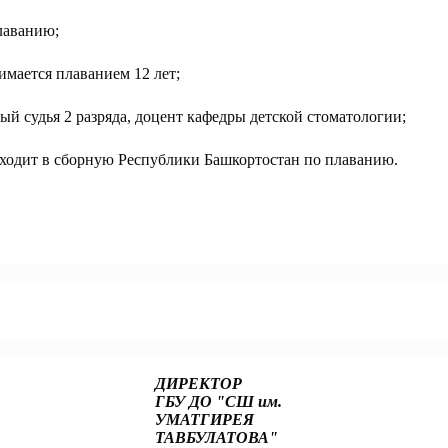
лаванию;
мается плаванием 12 лет;
й судья 2 разряда, доцент кафедры детской стоматологии;
входит в сборную Республики Башкортостан по плаванию.
ного форума «Россия — спортивная держава»
ДИРЕКТОР
ГБУ ДО "СШ им.
УМАТГИРЕЯ
ТАВБУЛАТОВА"