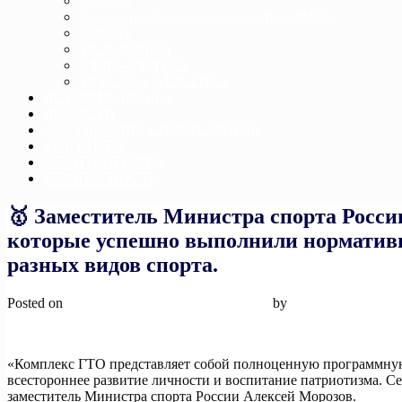
САМБО
Смешанное боевое единоборство «ММА»
ДЗЮДО
ТХЭКВОНДО
ДЖИУ-ДЖИТСУ
ТЯЖЕЛАЯ АТЛЕТИКА
ИСТОРИЯ ШКОЛЫ
НОВОСТИ
ДОСТИЖЕНИЕ СПОРТСМЕНОВ
КОНТАКТЫ
ОБРАТНАЯ СВЯЗЬ
БЕЗОПАСНОСТЬ
🥇 Заместитель Министра спорта Росси
которые успешно выполнили нормативы
разных видов спорта.
Posted on
18 октября, 2024
18 октября, 2024
by
admin
«Комплекс ГТО представляет собой полноценную программную 
всестороннее развитие личности и воспитание патриотизма. Се
заместитель Министра спорта России Алексей Морозов.