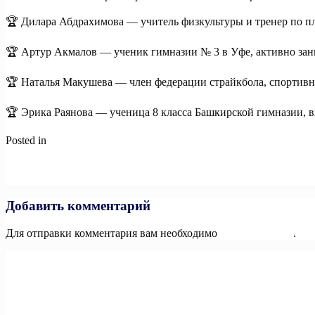
🏆 Дилара Абдрахимова — учитель физкультуры и тренер по п
🏆 Артур Акмалов — ученик гимназии № 3 в Уфе, активно зани
🏆 Наталья Макушева — член федерации страйкбола, спортивны
🏆 Эрика Раянова — ученица 8 класса Башкирской гимназии, 
Posted in
Новости
Навигация
Previous:
⚡️В рамках форума «Россия — спортивная держава»
по
Next:
⚡️На стенде Минспорта России в рамках XII Международ
записям
Добавить комментарий
Для отправки комментария вам необходимо
авторизоваться
.