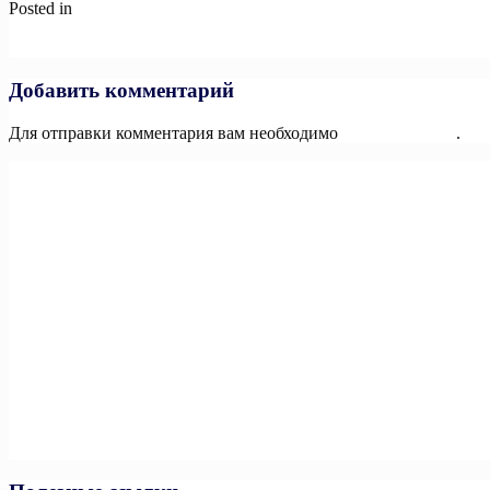
Posted in
Новости
Навигация
Previous:
Испытай по-детски чистые эмоции: в России стартова
Next:
Заседание комиссии Государственного Совета «Междунар
по
записям
Добавить комментарий
Для отправки комментария вам необходимо
авторизоваться
.