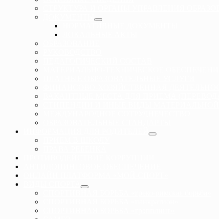
СТРУКТУРА И ОРГАНЫ УПРАВЛЕНИЯ ОБРАЗ
ДОКУМЕНТЫ
НОРМАТИВНЫЕ ДОКУМЕНТЫ
ЛОКАЛЬНЫЕ АКТЫ
ОБРАЗОВАНИЕ
РУКОВОДСТВО
ПЕДАГОГИЧЕСКИЙ СОСТАВ
МАТЕРИАЛЬНО-ТЕХНИЧЕСКОЕ ОБЕСПЕЧЕНИ
ПЛАТНЫЕ ОБРАЗОВАТЕЛЬНЫЕ УСЛУГИ
ФИНАНСОВО-ХОЗЯЙСТВЕННАЯ ДЕЯТЕЛЬНО
ВАКАНТНЫЕ МЕСТА ДЛЯ ПРИЕМА (ПЕРЕВО
СТИПЕНДИИ И ИНЫЕ ВИДЫ МАТЕРИАЛЬНОЙ
МЕЖДУНАРОДНОЕ СОТРУДНЕЧЕСТВО
ОБРАЗОВАТЕЛЬНЫЕ СТАНДАРТЫ
ИНФОРМАЦИЯ ДЛЯ РОДИТЕЛЕЙ
ПРИЕМ В ШКОЛУ
ПРАВА РЕБЕНКА
ПРОТИВОДЕЙСТВИЕ КОРРУПЦИИ
АНТИДОПИНГОВОЕ ОБЕСПЕЧЕНИЕ
ОНЛАЙН ПЛАТФОРМА «МОЙ-СПОРТ»
ВИДЫ СПОРТА
СПОРТИВНАЯ БОРЬБА «греко-римская борьба»
СПОРТИВНАЯ БОРЬБА «панкратион»
СПОРТИВНАЯ БОРЬБА «грэпплинг»