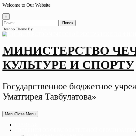
Skip
Welcome to Our Website
to
content
×
Найти:
Beshop Theme By
Wp Theme Space
МИНИСТЕРСТВО ЧЕ
КУЛЬТУРЕ И СПОРТУ
Государственное бюджетное учре
Уматгирея Тавбулатова»
Menu
Close Menu
ГЛАВНАЯ
СВЕДЕНИЯ ОБ ОБРАЗОВАТЕЛЬНОЙ ОРГАНИЗАЦИИ
ОСНОВНЫЕ СВЕДЕНИЯ