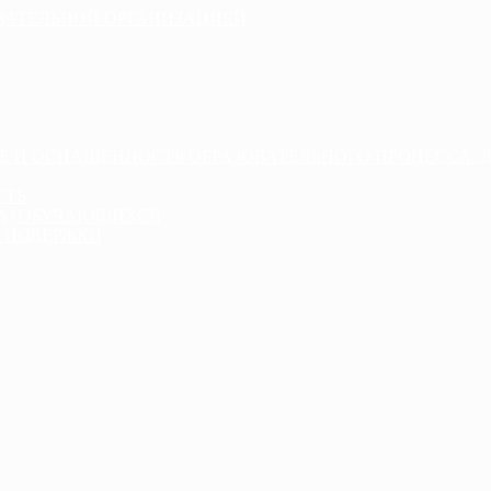
ОВАТЕЛЬНОЙ ОРГАНИЗАЦИЕЙ
Е И ОСНАЩЕННОСТЬ ОБРАЗОВАТЕЛЬНОГО ПРОЦЕССА. 
СТЬ
ДА) ОБУЧАЮЩИХСЯ
 ПОДЕРЖКИ