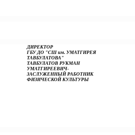
ла рекламная кампания по популяризации экологического туризм
одная кооперация и экспорт»
ДИРЕКТОР
ГБУ ДО "СШ им. УМАТГИРЕЯ
ТАВБУЛАТОВА"
ТАВБУЛАТОВ РУКМАН
УМАТГИРЕЕВИЧ
-
ЗАСЛУЖЕННЫЙ РАБОТНИК
ФИЗИЧЕСКОЙ КУЛЬТУРЫ