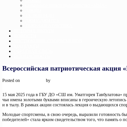
САМБО
Смешанное боевое единоборство «ММА»
ДЗЮДО
ТХЭКВОНДО
ДЖИУ-ДЖИТСУ
ТЯЖЕЛАЯ АТЛЕТИКА
ИСТОРИЯ ШКОЛЫ
НОВОСТИ
ДОСТИЖЕНИЕ СПОРТСМЕНОВ
КОНТАКТЫ
ОБРАТНАЯ СВЯЗЬ
БЕЗОПАСНОСТЬ
Всероссийская патриотическая акция «
Posted on
27 мая, 2025
by
admin
15 мая 2025 года в ГБУ ДО «СШ им. Уматгирея Тавбулатова» п
чьи имена золотыми буквами вписаны в героическую летопись 
и в тылу. В рамках акции состоялась лекция о выдающихся спо
Молодые спортсмены, в свою очередь, выразили готовность б
победителей» стала ярким свидетельством того, что память о п