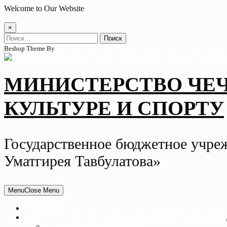
Skip
Welcome to Our Website
to
content
×
Найти:
Beshop Theme By
Wp Theme Space
МИНИСТЕРСТВО ЧЕ
КУЛЬТУРЕ И СПОРТУ
Государственное бюджетное учре
Уматгирея Тавбулатова»
Menu
Close Menu
ГЛАВНАЯ
СВЕДЕНИЯ ОБ ОБРАЗОВАТЕЛЬНОЙ ОРГАНИЗАЦИИ
ОСНОВНЫЕ СВЕДЕНИЯ