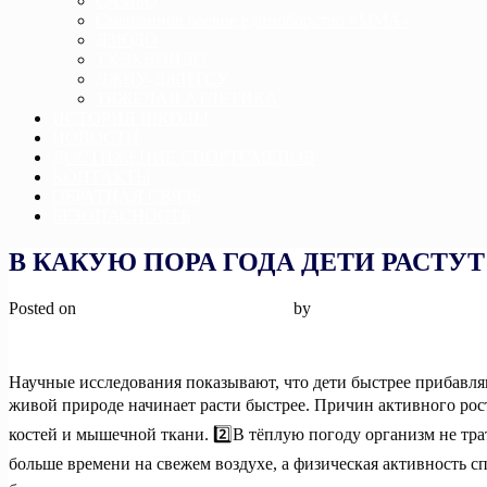
САМБО
Смешанное боевое единоборство «ММА»
ДЗЮДО
ТХЭКВОНДО
ДЖИУ-ДЖИТСУ
ТЯЖЕЛАЯ АТЛЕТИКА
ИСТОРИЯ ШКОЛЫ
НОВОСТИ
ДОСТИЖЕНИЕ СПОРТСМЕНОВ
КОНТАКТЫ
ОБРАТНАЯ СВЯЗЬ
БЕЗОПАСНОСТЬ
В КАКУЮ ПОРА ГОДА ДЕТИ РАСТУ
Posted on
12 июля, 2024
12 июля, 2024
by
admin
Научные исследования показывают, что дети быстрее прибавляю
живой природе начинает расти быстрее. Причин активного рос
костей и мышечной ткани. 2️⃣В тёплую погоду организм не трат
больше времени на свежем воздухе, а физическая активность сп