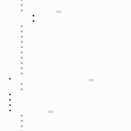
СТРУКТУРА И ОРГАНЫ УПРАВЛЕНИЯ ОБРАЗ
ДОКУМЕНТЫ
НОРМАТИВНЫЕ ДОКУМЕНТЫ
ЛОКАЛЬНЫЕ АКТЫ
ОБРАЗОВАНИЕ
РУКОВОДСТВО
ПЕДАГОГИЧЕСКИЙ СОСТАВ
МАТЕРИАЛЬНО-ТЕХНИЧЕСКОЕ ОБЕСПЕЧЕНИ
ПЛАТНЫЕ ОБРАЗОВАТЕЛЬНЫЕ УСЛУГИ
ФИНАНСОВО-ХОЗЯЙСТВЕННАЯ ДЕЯТЕЛЬНО
ВАКАНТНЫЕ МЕСТА ДЛЯ ПРИЕМА (ПЕРЕВО
СТИПЕНДИИ И ИНЫЕ ВИДЫ МАТЕРИАЛЬНОЙ
МЕЖДУНАРОДНОЕ СОТРУДНЕЧЕСТВО
ОБРАЗОВАТЕЛЬНЫЕ СТАНДАРТЫ
ИНФОРМАЦИЯ ДЛЯ РОДИТЕЛЕЙ
ПРИЕМ В ШКОЛУ
ПРАВА РЕБЕНКА
ПРОТИВОДЕЙСТВИЕ КОРРУПЦИИ
АНТИДОПИНГОВОЕ ОБЕСПЕЧЕНИЕ
ОНЛАЙН ПЛАТФОРМА «МОЙ-СПОРТ»
ВИДЫ СПОРТА
СПОРТИВНАЯ БОРЬБА «греко-римская борьба»
СПОРТИВНАЯ БОРЬБА «панкратион»
СПОРТИВНАЯ БОРЬБА «грэпплинг»