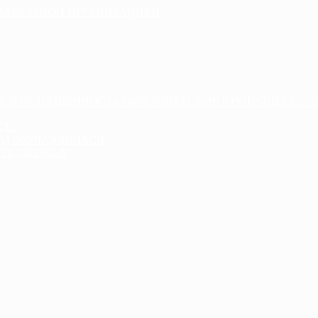
ОВАТЕЛЬНОЙ ОРГАНИЗАЦИЕЙ
Е И ОСНАЩЕННОСТЬ ОБРАЗОВАТЕЛЬНОГО ПРОЦЕССА. 
СТЬ
ДА) ОБУЧАЮЩИХСЯ
 ПОДЕРЖКИ