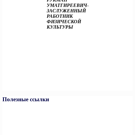
УМАТГИРЕЕВИЧ
-
ЗАСЛУЖЕННЫЙ
РАБОТНИК
ФИЗИЧЕСКОЙ
КУЛЬТУРЫ
Полезные ссылки
Министерство спорта РФ
Министерство спорта ЧР
Минпросвещения РФ
Минобразования и науки ЧР
Единая коллекция цифровых образовательных ресурсов