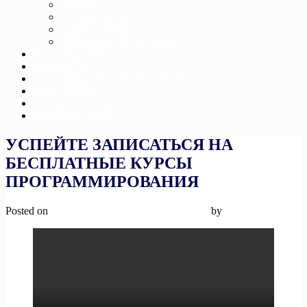
ДЗЮДО
ТХЭКВОНДО
ДЖИУ-ДЖИТСУ
ТЯЖЕЛАЯ АТЛЕТИКА
ИСТОРИЯ ШКОЛЫ
НОВОСТИ
ДОСТИЖЕНИЕ СПОРТСМЕНОВ
КОНТАКТЫ
ОБРАТНАЯ СВЯЗЬ
БЕЗОПАСНОСТЬ
УСПЕЙТЕ ЗАПИСАТЬСЯ НА
БЕСПЛАТНЫЕ КУРСЫ
ПРОГРАММИРОВАНИЯ
Posted on
21 февраля, 2024
21 февраля, 2024
by
admin