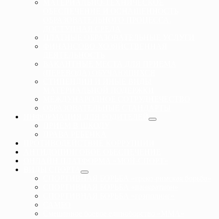
МАТЕРИАЛЬНО-ТЕХНИЧЕСКОЕ
ОБЕСПЕЧЕНИЕ И ОСНАЩЕННОСТЬ
ОБРАЗОВАТЕЛЬНОГО ПРОЦЕССА.
ДОСТУПНАЯ СРЕДА
ПЛАТНЫЕ ОБРАЗОВАТЕЛЬНЫЕ УСЛУГИ
ФИНАНСОВО-ХОЗЯЙСТВЕННАЯ
ДЕЯТЕЛЬНОСТЬ
ВАКАНТНЫЕ МЕСТА ДЛЯ ПРИЕМА
(ПЕРЕВОДА) ОБУЧАЮЩИХСЯ
СТИПЕНДИИ И ИНЫЕ ВИДЫ
МАТЕРИАЛЬНОЙ ПОДЕРЖКИ
МЕЖДУНАРОДНОЕ СОТРУДНЕЧЕСТВО
ОБРАЗОВАТЕЛЬНЫЕ СТАНДАРТЫ
ИНФОРМАЦИЯ ДЛЯ РОДИТЕЛЕЙ
ПРИЕМ В ШКОЛУ
ПРАВА РЕБЕНКА
ПРОТИВОДЕЙСТВИЕ КОРРУПЦИИ
АНТИДОПИНГОВОЕ ОБЕСПЕЧЕНИЕ
ОНЛАЙН ПЛАТФОРМА «МОЙ-СПОРТ»
ВИДЫ СПОРТА
СПОРТИВНАЯ БОРЬБА «греко-римская борьба»
СПОРТИВНАЯ БОРЬБА «панкратион»
СПОРТИВНАЯ БОРЬБА «грэпплинг»
САМБО
Смешанное боевое единоборство «ММА»