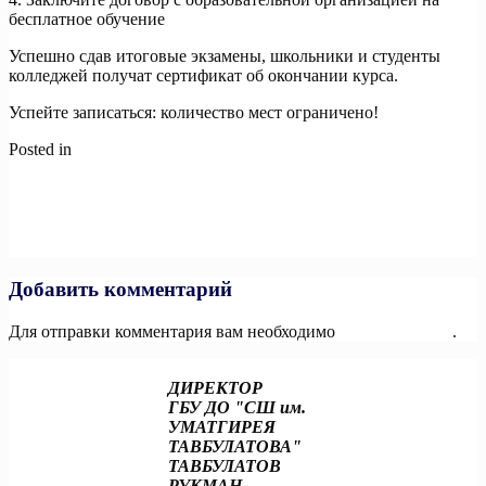
бесплатное обучение
Успешно сдав итоговые экзамены, школьники и студенты
колледжей получат сертификат об окончании курса.
Успейте записаться: количество мест ограничено!
Posted in
Новости
Навигация
Previous:
ОБЪЯВЛЕНЫ ДАТЫ И ГОРОДА ПРОВЕДЕНИЯ
ФЕСТИВАЛЕЙ НЕБОФЕСТ 2024
по
Next:
Крупные корпорации и небольшие бизнесы сразятся за
записям
победу в номинации «Корпоративный спорт» конкурса «Ты в
игре»
Добавить комментарий
Для отправки комментария вам необходимо
авторизоваться
.
ДИРЕКТОР
ГБУ ДО "СШ им.
УМАТГИРЕЯ
ТАВБУЛАТОВА"
ТАВБУЛАТОВ
РУКМАН