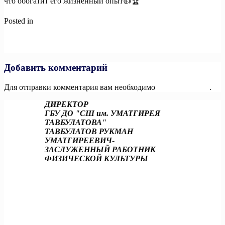
что обогатит его жизненный опыт👍🏆
Posted in
Новости
Навигация
Previous:
Как ребёнку зайти в личный кабинет ГТО?
Next:
Стартовала социальная кампания по поддержке семей с
по
детьми!
записям
Добавить комментарий
Для отправки комментария вам необходимо
авторизоваться
.
ДИРЕКТОР
ГБУ ДО "СШ им. УМАТГИРЕЯ
ТАВБУЛАТОВА"
ТАВБУЛАТОВ РУКМАН
УМАТГИРЕЕВИЧ
-
ЗАСЛУЖЕННЫЙ РАБОТНИК
ФИЗИЧЕСКОЙ КУЛЬТУРЫ