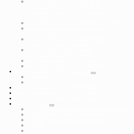
МАТЕРИАЛЬНО-ТЕХНИЧЕСКОЕ
ОБЕСПЕЧЕНИЕ И ОСНАЩЕННОСТЬ
ОБРАЗОВАТЕЛЬНОГО ПРОЦЕССА.
ДОСТУПНАЯ СРЕДА
ПЛАТНЫЕ ОБРАЗОВАТЕЛЬНЫЕ УСЛУГИ
ФИНАНСОВО-ХОЗЯЙСТВЕННАЯ
ДЕЯТЕЛЬНОСТЬ
ВАКАНТНЫЕ МЕСТА ДЛЯ ПРИЕМА
(ПЕРЕВОДА) ОБУЧАЮЩИХСЯ
СТИПЕНДИИ И ИНЫЕ ВИДЫ
МАТЕРИАЛЬНОЙ ПОДЕРЖКИ
МЕЖДУНАРОДНОЕ СОТРУДНЕЧЕСТВО
ОБРАЗОВАТЕЛЬНЫЕ СТАНДАРТЫ
ИНФОРМАЦИЯ ДЛЯ РОДИТЕЛЕЙ
ПРИЕМ В ШКОЛУ
ПРАВА РЕБЕНКА
ПРОТИВОДЕЙСТВИЕ КОРРУПЦИИ
АНТИДОПИНГОВОЕ ОБЕСПЕЧЕНИЕ
ОНЛАЙН ПЛАТФОРМА «МОЙ-СПОРТ»
ВИДЫ СПОРТА
СПОРТИВНАЯ БОРЬБА «греко-римская борьба»
СПОРТИВНАЯ БОРЬБА «панкратион»
СПОРТИВНАЯ БОРЬБА «грэпплинг»
САМБО
Смешанное боевое единоборство «ММА»