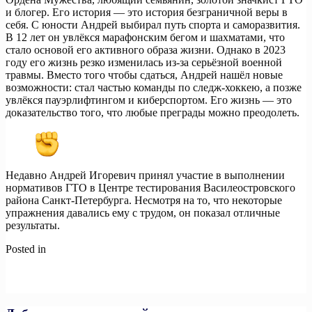
и блогер. Его история — это история безграничной веры в
себя. С юности Андрей выбирал путь спорта и саморазвития.
В 12 лет он увлёкся марафонским бегом и шахматами, что
стало основой его активного образа жизни. Однако в 2023
году его жизнь резко изменилась из-за серьёзной военной
травмы. Вместо того чтобы сдаться, Андрей нашёл новые
возможности: стал частью команды по следж-хоккею, а позже
увлёкся пауэрлифтингом и киберспортом. Его жизнь — это
доказательство того, что любые преграды можно преодолеть.
Недавно Андрей Игоревич принял участие в выполнении
нормативов ГТО в Центре тестирования Василеостровского
района Санкт-Петербурга. Несмотря на то, что некоторые
упражнения давались ему с трудом, он показал отличные
результаты.
Posted in
Новости
Навигация
Previous:
Информация для участников турнира
Next:
Эксперты обозначили ключевые направления
по
поддержки МСП до 2030 года!
записям