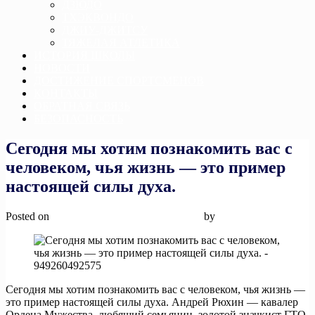
ДЗЮДО
ТХЭКВОНДО
ДЖИУ-ДЖИТСУ
ТЯЖЕЛАЯ АТЛЕТИКА
ИСТОРИЯ ШКОЛЫ
НОВОСТИ
ДОСТИЖЕНИЕ СПОРТСМЕНОВ
КОНТАКТЫ
ОБРАТНАЯ СВЯЗЬ
БЕЗОПАСНОСТЬ
Сегодня мы хотим познакомить вас с
человеком, чья жизнь — это пример
настоящей силы духа.
Posted on
23 января, 2025
23 января, 2025
by
admin
Сегодня мы хотим познакомить вас с человеком, чья жизнь —
это пример настоящей силы духа. Андрей Рюхин — кавалер
Ордена Мужества, любящий семьянин, золотой значкист ГТО