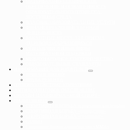
МАТЕРИАЛЬНО-ТЕХНИЧЕСКОЕ
ОБЕСПЕЧЕНИЕ И ОСНАЩЕННОСТЬ
ОБРАЗОВАТЕЛЬНОГО ПРОЦЕССА.
ДОСТУПНАЯ СРЕДА
ПЛАТНЫЕ ОБРАЗОВАТЕЛЬНЫЕ УСЛУГИ
ФИНАНСОВО-ХОЗЯЙСТВЕННАЯ
ДЕЯТЕЛЬНОСТЬ
ВАКАНТНЫЕ МЕСТА ДЛЯ ПРИЕМА
(ПЕРЕВОДА) ОБУЧАЮЩИХСЯ
СТИПЕНДИИ И ИНЫЕ ВИДЫ
МАТЕРИАЛЬНОЙ ПОДЕРЖКИ
МЕЖДУНАРОДНОЕ СОТРУДНЕЧЕСТВО
ОБРАЗОВАТЕЛЬНЫЕ СТАНДАРТЫ
ИНФОРМАЦИЯ ДЛЯ РОДИТЕЛЕЙ
ПРИЕМ В ШКОЛУ
ПРАВА РЕБЕНКА
ПРОТИВОДЕЙСТВИЕ КОРРУПЦИИ
АНТИДОПИНГОВОЕ ОБЕСПЕЧЕНИЕ
ОНЛАЙН ПЛАТФОРМА «МОЙ-СПОРТ»
ВИДЫ СПОРТА
СПОРТИВНАЯ БОРЬБА «греко-римская борьба»
СПОРТИВНАЯ БОРЬБА «панкратион»
СПОРТИВНАЯ БОРЬБА «грэпплинг»
САМБО
Смешанное боевое единоборство «ММА»