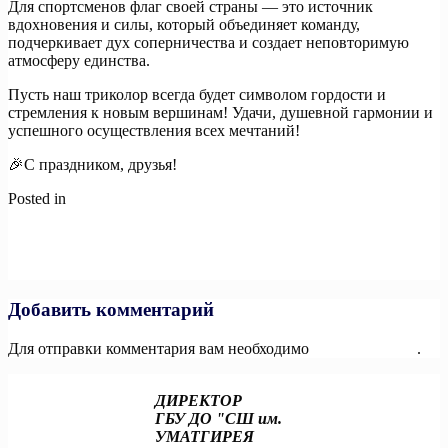
Для спортсменов флаг своей страны — это источник
вдохновения и силы, который объединяет команду,
подчеркивает дух соперничества и создает неповторимую
атмосферу единства.
Пусть наш триколор всегда будет символом гордости и
стремления к новым вершинам! Удачи, душевной гармонии и
успешного осуществления всех мечтаний!
🎉С праздником, друзья!
Posted in
Новости
Навигация
Previous:
Ровно 2 недели осталось до начала 3-го открытого
Кубка Дальнего Востока «Игры ГТО» 2024!
по
Next:
Семьи со всей страны собираются в Томске для новых
записям
достижений!
Добавить комментарий
Для отправки комментария вам необходимо
авторизоваться
.
ДИРЕКТОР
ГБУ ДО "СШ им.
УМАТГИРЕЯ