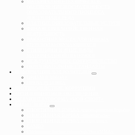
МАТЕРИАЛЬНО-ТЕХНИЧЕСКОЕ
ОБЕСПЕЧЕНИЕ И ОСНАЩЕННОСТЬ
ОБРАЗОВАТЕЛЬНОГО ПРОЦЕССА.
ДОСТУПНАЯ СРЕДА
ПЛАТНЫЕ ОБРАЗОВАТЕЛЬНЫЕ УСЛУГИ
ФИНАНСОВО-ХОЗЯЙСТВЕННАЯ
ДЕЯТЕЛЬНОСТЬ
ВАКАНТНЫЕ МЕСТА ДЛЯ ПРИЕМА
(ПЕРЕВОДА) ОБУЧАЮЩИХСЯ
СТИПЕНДИИ И ИНЫЕ ВИДЫ
МАТЕРИАЛЬНОЙ ПОДЕРЖКИ
МЕЖДУНАРОДНОЕ СОТРУДНЕЧЕСТВО
ОБРАЗОВАТЕЛЬНЫЕ СТАНДАРТЫ
ИНФОРМАЦИЯ ДЛЯ РОДИТЕЛЕЙ
ПРИЕМ В ШКОЛУ
ПРАВА РЕБЕНКА
ПРОТИВОДЕЙСТВИЕ КОРРУПЦИИ
АНТИДОПИНГОВОЕ ОБЕСПЕЧЕНИЕ
ОНЛАЙН ПЛАТФОРМА «МОЙ-СПОРТ»
ВИДЫ СПОРТА
СПОРТИВНАЯ БОРЬБА «греко-римская борьба»
СПОРТИВНАЯ БОРЬБА «панкратион»
СПОРТИВНАЯ БОРЬБА «грэпплинг»
САМБО
Смешанное боевое единоборство «ММА»