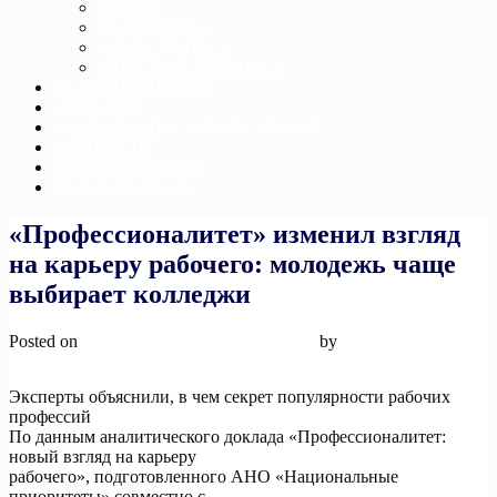
ДЗЮДО
ТХЭКВОНДО
ДЖИУ-ДЖИТСУ
ТЯЖЕЛАЯ АТЛЕТИКА
ИСТОРИЯ ШКОЛЫ
НОВОСТИ
ДОСТИЖЕНИЕ СПОРТСМЕНОВ
КОНТАКТЫ
ОБРАТНАЯ СВЯЗЬ
БЕЗОПАСНОСТЬ
«Профессионалитет» изменил взгляд
на карьеру рабочего: молодежь чаще
выбирает колледжи
Posted on
6 декабря, 2024
6 декабря, 2024
by
admin
Эксперты объяснили, в чем секрет популярности рабочих
профессий
По данным аналитического доклада «Профессионалитет:
новый взгляд на карьеру
рабочего», подготовленного АНО «Национальные
приоритеты» совместно с