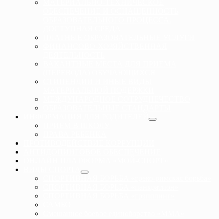
МАТЕРИАЛЬНО-ТЕХНИЧЕСКОЕ
ОБЕСПЕЧЕНИЕ И ОСНАЩЕННОСТЬ
ОБРАЗОВАТЕЛЬНОГО ПРОЦЕССА.
ДОСТУПНАЯ СРЕДА
ПЛАТНЫЕ ОБРАЗОВАТЕЛЬНЫЕ УСЛУГИ
ФИНАНСОВО-ХОЗЯЙСТВЕННАЯ
ДЕЯТЕЛЬНОСТЬ
ВАКАНТНЫЕ МЕСТА ДЛЯ ПРИЕМА
(ПЕРЕВОДА) ОБУЧАЮЩИХСЯ
СТИПЕНДИИ И ИНЫЕ ВИДЫ
МАТЕРИАЛЬНОЙ ПОДЕРЖКИ
МЕЖДУНАРОДНОЕ СОТРУДНЕЧЕСТВО
ОБРАЗОВАТЕЛЬНЫЕ СТАНДАРТЫ
ИНФОРМАЦИЯ ДЛЯ РОДИТЕЛЕЙ
ПРИЕМ В ШКОЛУ
ПРАВА РЕБЕНКА
ПРОТИВОДЕЙСТВИЕ КОРРУПЦИИ
АНТИДОПИНГОВОЕ ОБЕСПЕЧЕНИЕ
ОНЛАЙН ПЛАТФОРМА «МОЙ-СПОРТ»
ВИДЫ СПОРТА
СПОРТИВНАЯ БОРЬБА «греко-римская борьба»
СПОРТИВНАЯ БОРЬБА «панкратион»
СПОРТИВНАЯ БОРЬБА «грэпплинг»
САМБО
Смешанное боевое единоборство «ММА»