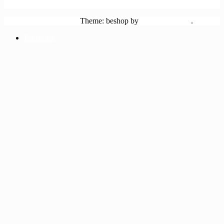
Единая коллекция цифровых образовательных ресурсов
Powered by WordPress
Theme: beshop by
wp theme space
.
Facebook