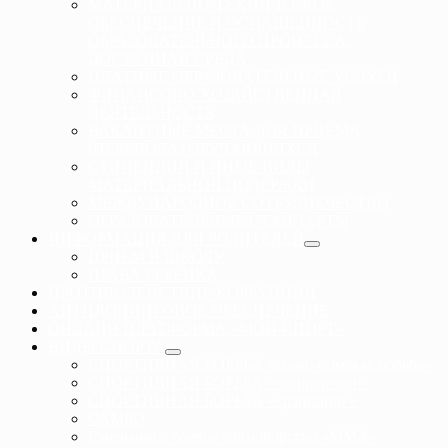
МАТЕРИАЛЬНО-ТЕХНИЧЕСКОЕ
ОБЕСПЕЧЕНИЕ И ОСНАЩЕННОСТЬ
ОБРАЗОВАТЕЛЬНОГО ПРОЦЕССА.
ДОСТУПНАЯ СРЕДА
ПЛАТНЫЕ ОБРАЗОВАТЕЛЬНЫЕ УСЛУГИ
ФИНАНСОВО-ХОЗЯЙСТВЕННАЯ
ДЕЯТЕЛЬНОСТЬ
ВАКАНТНЫЕ МЕСТА ДЛЯ ПРИЕМА
(ПЕРЕВОДА) ОБУЧАЮЩИХСЯ
СТИПЕНДИИ И ИНЫЕ ВИДЫ
МАТЕРИАЛЬНОЙ ПОДЕРЖКИ
МЕЖДУНАРОДНОЕ СОТРУДНЕЧЕСТВО
ОБРАЗОВАТЕЛЬНЫЕ СТАНДАРТЫ
ИНФОРМАЦИЯ ДЛЯ РОДИТЕЛЕЙ
ПРИЕМ В ШКОЛУ
ПРАВА РЕБЕНКА
ПРОТИВОДЕЙСТВИЕ КОРРУПЦИИ
АНТИДОПИНГОВОЕ ОБЕСПЕЧЕНИЕ
ОНЛАЙН ПЛАТФОРМА «МОЙ-СПОРТ»
ВИДЫ СПОРТА
СПОРТИВНАЯ БОРЬБА «греко-римская борьба»
СПОРТИВНАЯ БОРЬБА «панкратион»
СПОРТИВНАЯ БОРЬБА «грэпплинг»
САМБО
Смешанное боевое единоборство «ММА»