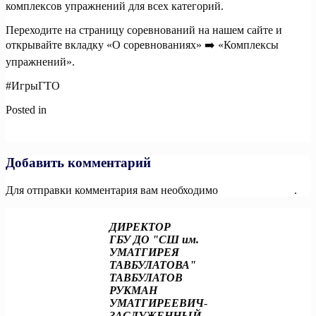
комплексов упражнений для всех категорий.
Переходите на страницу соревнований на нашем сайте и
открывайте вкладку «О соревнованиях» ➡️ «Комплексы
упражнений».
#ИгрыГТО
Posted in
Новости
Навигация
Previous:
Лучшие результаты первого соревновательного дня!
Next:
Семья из Томской области подтвердила чемпионство!
по
записям
Добавить комментарий
Для отправки комментария вам необходимо
авторизоваться
.
ДИРЕКТОР
ГБУ ДО "СШ им.
УМАТГИРЕЯ
ТАВБУЛАТОВА"
ТАВБУЛАТОВ
РУКМАН
УМАТГИРЕЕВИЧ
-
ЗАСЛУЖЕННЫЙ