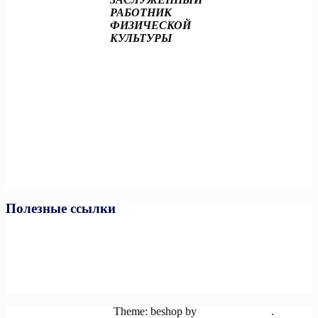
РАБОТНИК
ФИЗИЧЕСКОЙ
КУЛЬТУРЫ
Полезные ссылки
Министерство спорта РФ
Министерство спорта ЧР
Минпросвещения РФ
Минобразования и науки ЧР
Единая коллекция цифровых образовательных ресурсов
Powered by WordPress
Theme: beshop by
wp theme space
.