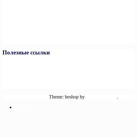
Полезные ссылки
Министерство спорта РФ
Министерство спорта ЧР
Минпросвещения РФ
Минобразования и науки ЧР
Единая коллекция цифровых образовательных ресурсов
Powered by WordPress
Theme: beshop by
wp theme space
.
Facebook