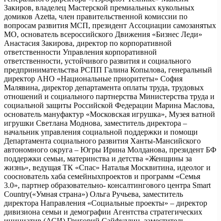
Закиров, владелец Мастерской премиальных кукольных
домиков Azetta, член правительственной комиссии по
вопросам развития МСП, президент Ассоциации самозанятых
МО, основатель всероссийского Движения «Бизнес Леди»
Анастасия Закирова, директор по корпоративной
ответственности Управления корпоративной
ответственности, устойчивого развития и социального
предпринимательства РСПП Галина Копылова, генеральный
директор АНО «Национальные приоритеты» София
Малявина, директор департамента оплаты труда, трудовых
отношений и социального партнерства Министерства труда и
социальной защиты Российской Федерации Марина Маслова,
основатель мануфактур «Московская игрушка», Музея ватной
игрушки Светлана Моднова, заместитель директора –
начальник управления социальной поддержки и помощи
Департамента социального развития Ханты-Мансийского
автономного округа – Югры Ирина Молданова, президент БФ
поддержки семьи, материнства и детства «Женщины за
жизнь», ведущая ТК «Спас» Наталья Москвитина, идеолог и
сооснователь хаба семейныхпроектов и программ «Семья
3.0», партнер образовательно- консалтингового центра Smart
Country(«Умная страна») Ольга Ручьева, заместитель
директора Направления «Социальные проекты» – директор
дивизиона семьи и демографии Агентства стратегических
инициатив (АСИ) Григорий Сайфуллин, заместитель