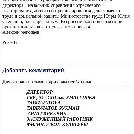
директора – начальник управления отраслевого
планирования, анализа и прогнозирования департамента
труда и социальной защиты Министерства труда Югры Юлия
Степанян, член президиума Всероссийской общественной
организации «Союз отцов», автор проекта
#крутОтец
Алексей Чегодаев.
Posted in
Новости
Навигация
Previous:
Эксперты обозначили ключевые направления
поддержки МСП до 2030 года!
по
Next:
Воздушные гавани продолжат обновлять по нацпроекту!
записям
Добавить комментарий
Для отправки комментария вам необходимо
авторизоваться
.
ДИРЕКТОР
ГБУ ДО "СШ им. УМАТГИРЕЯ
ТАВБУЛАТОВА"
ТАВБУЛАТОВ РУКМАН
УМАТГИРЕЕВИЧ
-
ЗАСЛУЖЕННЫЙ РАБОТНИК
ФИЗИЧЕСКОЙ КУЛЬТУРЫ