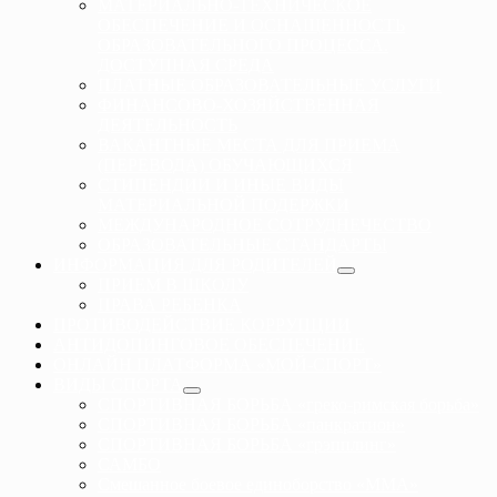
МАТЕРИАЛЬНО-ТЕХНИЧЕСКОЕ
ОБЕСПЕЧЕНИЕ И ОСНАЩЕННОСТЬ
ОБРАЗОВАТЕЛЬНОГО ПРОЦЕССА.
ДОСТУПНАЯ СРЕДА
ПЛАТНЫЕ ОБРАЗОВАТЕЛЬНЫЕ УСЛУГИ
ФИНАНСОВО-ХОЗЯЙСТВЕННАЯ
ДЕЯТЕЛЬНОСТЬ
ВАКАНТНЫЕ МЕСТА ДЛЯ ПРИЕМА
(ПЕРЕВОДА) ОБУЧАЮЩИХСЯ
СТИПЕНДИИ И ИНЫЕ ВИДЫ
МАТЕРИАЛЬНОЙ ПОДЕРЖКИ
МЕЖДУНАРОДНОЕ СОТРУДНЕЧЕСТВО
ОБРАЗОВАТЕЛЬНЫЕ СТАНДАРТЫ
ИНФОРМАЦИЯ ДЛЯ РОДИТЕЛЕЙ
ПРИЕМ В ШКОЛУ
ПРАВА РЕБЕНКА
ПРОТИВОДЕЙСТВИЕ КОРРУПЦИИ
АНТИДОПИНГОВОЕ ОБЕСПЕЧЕНИЕ
ОНЛАЙН ПЛАТФОРМА «МОЙ-СПОРТ»
ВИДЫ СПОРТА
СПОРТИВНАЯ БОРЬБА «греко-римская борьба»
СПОРТИВНАЯ БОРЬБА «панкратион»
СПОРТИВНАЯ БОРЬБА «грэпплинг»
САМБО
Смешанное боевое единоборство «ММА»