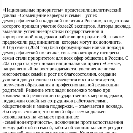
«Национальные приоритеты» представилианалитический доклад «Совмещение карьеры и семьи – успех демографической и кадровой политики России», в подготовке которого приняли участие более20 экспертов. Авторы доклада выделили успешныепрактики государственной и корпоративной поддержки работающих родителей, а также предложили ряд инициатив, которые могут их дополнить. В Год семьи (2024 год) был сформулирован новый подход к демографической политике, согласно которому интересы семьи стали приоритетом для всех сфер общества в России. С 2025 года стартует новый национальный проект «Семья», направленный на рост рождаемости, увеличение числа многодетных семей и рост их благосостояния, создание условий для успешного совмещения воспитания детей, получения образования и профессиональной реализации родителей. Решение этих задач возможно только при комплексной реализации государственных мер поддержки, поддержки семейных сотрудников работодателями, общественной и медиа поддержки, – отмечается в докладе. Эксперты считают, что новый образ семьи должен основываться на четырех принципах: «семейноцентричность», исключение противопоставления между работой и семьей, забота об эмоциональном ресурсе родителей, осознанное родительство. Кроме того, по их мнению, важно развивать культуру отцовства, закладывая ценность и значимость роли отца, начиная с детства, популяризировать образ отца и вводить государственные награды для отцов. Меры государственной поддержки • Материальная поддержка семей с детьми Сохранение всех выплат и пособий для работающих родителей. В новом нацпроекте сохраняются меры финансовой поддержки семей с детьми и беременных женщин: материнский капитал, пособие по беременности и родам, ежемесячное пособие по уходу за ребенком до 1,5 лет и т.д. При этом будет увеличен налоговый вычет за рождение следующего ребенка. С 2026 года предусмотрена ежегодная семейная выплата работающим родителям, у которых двое и более детей. Тем не менее, часто в больших семьях единое пособие на детей превышает среднюю заработную плату: в результате не работать становится выгоднее, чем работать. По мнению экспертов, ранний выход из декрета нужно делать более привлекательным за счет сохранения всех льгот у работающих родителей не только до 1,5 лет, но и выше. Расширение льгот на обучение для многодетных семей. Сейчас при поступлении в вузы предусмотрены льготы для детей-сирот, инвалидов, детей военнослужащих. Для детей из многодетных семей таких льгот нет. По мнению экспертов, введение подобных льгот позволит снизить финансовую нагрузку на родителей и уменьшит их беспокойство о будущем детей. Распространение мер поддержки на обоих родителей. Эксперты подчеркивают важность включения отцов в систему мер поддержки. • Инфраструктура для воспитания детей Предоставление социальных услуг по присмотру за детьми. Эксперты отмечают важность развития системы помощи в воспитании детей. По мнению экспертов, поддержка социальных инициатив по присмотру за детьми, в которые вовлекаются представители старшего поколения и волонтеры, может помочь в совмещении занятости родителям, которые не могут обратиться к социальной или «корпоративной» няне. Создание «семейноцентричной» инфраструктуры для молодых семей с детьми в вузах. «Перепрошивка» всех сфер жизни под потребности семьи – один из ключевых инструментов поддержки работающих родителей с детьми. Особенно это важно для молодых родителей, которые находятся в поисках оптимальных форматов совмещения работы, образования и создания семьи. В некоторых университетах уже создается «семейноцентричная» инфраструктура: детские сады, комнаты матери и ребенка, игровые площадки, группы кратковременного пребывания детей. Эту практику в новом нацпроекте планируется тиражировать во всех вузах страны, чтобы снизить возраст рождения первого ребенка. Эксперты отмечают необходимость распространения такой поддержки во всех образовательных организациях, а также в компаниях-работодателях. Организация «продленок» (групп по присмотру и уходу за детьми школьного возраста). Для родителей важна качественная занятость детей. Не у всех родителей есть возможность уделить время ребенку в рабочее время. Во многих школах предусмотрены «продленки». По мнению экспертов, необходимо создать условия для их открытия во всех школах России. Развитие кружков и секций для детей. Во многих домах культуры и школах работают бесплатные кружки, спортивные секции и школы искусств, предусмотренные для разностороннего развития детей. Они снижают нагрузку на родителей, позволяя им совмещать работу и воспитание детей. По мнению экспертов, их пока недостаточно для того, чтобы родители могли занять детей вне школы. • Образовательная и карьерная помощь родителям Повышение квалификации, переобучение и трудоустройство родителей в декрете. Благодаря нацпроекту «Демография», родители, находящиеся в декретном отпуске, и безработные родители школьников могут бесплатно пройти курсы повышения квалификации, получить новую специальность и освоить основы ведения бизнеса для открытия своего дела. Обучение проходит на базе центров занятости с помощью портала «Работа России», также предусмотрена помощь в трудоустройстве. В новом нацпроекте «Кадры» планируется расширить сеть кадровых центров «Работа России», чтобы увеличить доступность этой услуги. Это позволит матерям использовать время декретного отпуска для совершенствования своих навыков и быстрее вернуться на рынок труда после рождения ребенка. Эксперты отмечают, что предложенная система повышения квалификации и переобучения дала бы матерям еще больше карьерных возможностей, если бы список курсов был расширен. Создание женских и мужских клубов для родителей. Благодаря нацпроекту «Демография» на базе кадровых центров «Работа России» в 59 регионах создано более 600 женских клубов для поиска единомышленников, проведения семинаров с приглашенными бизнес-тренерами и психологами. Такие клубы способствуют обмену опытом, помощи в поиске работы и объединению по интересам для открытия своего дела. По мнению экспертов, также стоит развивать подобные клубы для отцов, особенно, многодетных. Обеспечение занятости и профессионального развития в малых городах и селах. После окончания школы молодежь, проживающая в малых городах и сельской местности, уезжает в крупные города, стремится там обосноваться и не думает о создании семьи. По мнению экспертов, создание рабочих мест и развитие самозанятости с помощью государственной поддержки позволит людям оставаться по месту жительства, «укорениться» и развивать свои семьи и экономику регионов России. Корпоративная поддержка семейных работников • Материальная поддержка семей с детьми Корпоративная поддержка сотрудников с детьми. В некоторых компаниях уже предусмотрены материальные меры поддержки сотрудников с детьми, в том числе: компенсация стоимости услуг нянь, расходов на дошкольные учреждения и внеурочные занятия детей, возможность подработки для родителей в декрете за счет создания «внутренней биржи задач» и т.д. Улучшение жилищных условий сотрудников с детьми. Одной из лучших практик в поддержке сотрудников с семейными обязанностями становится корпоративная помощь с жильем, в т.ч. компенсация расходов на аренду, предоставление жилья работникам с детьми на условиях найма, предоставление жилищной ссуды многодетным семьям и другие меры. Оплата медицинских услуг сотруднику и членам семьи. Многие работодатели оформляют сотрудникам и членам их семей добровольное медицинское страхование или компенсируют расходы на лечение, предлагают программы по занятию спортом и консультации психолога. • Инфраструктура для воспитания детей Развитие корпоративной «семейноцентричной» инфраструктуры. Работающим родителям приходится «разрываться» между работой и воспитанием детей, особенно, если детский сад, дом и работа находятся в разных локациях. По мнению экспертов, компаниям, особенно крупным или градостроительным, нужно создавать условия для развития «семейноцентричной» инфраструктуры: открывать корпоративные детские сады и игровые площадки с воспитателями на своей территории, развивать клубы по интересам для семей с детьми и т.д. Это позволит родителям быть рядом с детьми в течение рабочего дня, а детям – развиваться и социально адаптироваться. Создание корпоративной ИТ-платформы для будущих родителей и семей с детьми. Целесообразно распространять успешный опыт некоторых работодателей, которые создают корпоративные площадки для беременных женщин и молодых родителей. На этих площадках молодые родители смогут получить информацию о мерах поддержки в конкретной компании, ответы на свои вопросы или помощь. Внедрение гибких форматов работы. Условия труда влияют на возможность совмещения семьи и карьеры. Людям, которые работают в гибридном графике гораздо чаще удается успешно совмещать семью и карьеру (в среднем, 72% против 51%). По мнению экспертов, предоставление неполного рабочего дня / рабочей недели и дополнительного выходного способствует повышению эффективности молодых родителей, делает работу более комфортной и помогает справляться с непредвиденными ситуациями, например, вызов врача для ребенка или присутствие на школьных мероприятиях. При этом эксперты отмечают важность предоставления гибкого графика и для отцов, особенно многодетных, чтобы они могли полноценно участвовать в жизни семьи и воспитании детей. Результаты национального проекта «Демография» В 2019-2024 гг. реализовался нацпроект «Демография», направленный на создание благоприятных условий для семей с детьми. В ходе реализации нацпроекта достигнуты следующие результаты: • 1,4 млн семей улучшили жилищные условия, благодаря программе «Семейная ипотека» • до 2,5 млн выросло число многодетных семей • 5,4 млн семей получили материнский (семейный) капитал • 3,3 млн семей получили пособие на 3-го и последующих детей • открыто 1679 детских садов на 245,9 тыс. мест и 18,6 тыс. мест создано в частных дошкольных организациях В 2025 году нацпроект «Демография» преобразован в нацпроект «Семья», задача которого – переломить сложившиеся демографические тенденции, обе