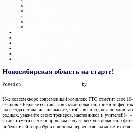
САМБО
Смешанное боевое единоборство «ММА»
ДЗЮДО
ТХЭКВОНДО
ДЖИУ-ДЖИТСУ
ТЯЖЕЛАЯ АТЛЕТИКА
ИСТОРИЯ ШКОЛЫ
НОВОСТИ
ДОСТИЖЕНИЕ СПОРТСМЕНОВ
КОНТАКТЫ
ОБРАТНАЯ СВЯЗЬ
БЕЗОПАСНОСТЬ
Новосибирская область на старте!
Posted on
19 марта, 2024
19 марта, 2024
by
admin
Уже совсем скоро современный комплекс ГТО отметит своё 10-
сегодня в Бердске состоялся восьмой областной зимний фести
вы всегда оставались на высоте, чтобы вы продолжали удивлят
родных, уважайте своих тренеров, наставников и учителей!» 
Стоит отметить, что в прошлом году за выход в областной фина
победителей и призёров в личном первенстве вы можете отс