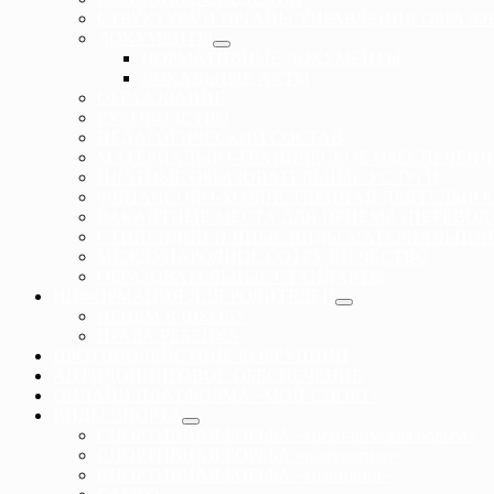
СТРУКТУРА И ОРГАНЫ УПРАВЛЕНИЯ ОБРАЗ
ДОКУМЕНТЫ
НОРМАТИВНЫЕ ДОКУМЕНТЫ
ЛОКАЛЬНЫЕ АКТЫ
ОБРАЗОВАНИЕ
РУКОВОДСТВО
ПЕДАГОГИЧЕСКИЙ СОСТАВ
МАТЕРИАЛЬНО-ТЕХНИЧЕСКОЕ ОБЕСПЕЧЕНИ
ПЛАТНЫЕ ОБРАЗОВАТЕЛЬНЫЕ УСЛУГИ
ФИНАНСОВО-ХОЗЯЙСТВЕННАЯ ДЕЯТЕЛЬНО
ВАКАНТНЫЕ МЕСТА ДЛЯ ПРИЕМА (ПЕРЕВО
СТИПЕНДИИ И ИНЫЕ ВИДЫ МАТЕРИАЛЬНОЙ
МЕЖДУНАРОДНОЕ СОТРУДНЕЧЕСТВО
ОБРАЗОВАТЕЛЬНЫЕ СТАНДАРТЫ
ИНФОРМАЦИЯ ДЛЯ РОДИТЕЛЕЙ
ПРИЕМ В ШКОЛУ
ПРАВА РЕБЕНКА
ПРОТИВОДЕЙСТВИЕ КОРРУПЦИИ
АНТИДОПИНГОВОЕ ОБЕСПЕЧЕНИЕ
ОНЛАЙН ПЛАТФОРМА «МОЙ-СПОРТ»
ВИДЫ СПОРТА
СПОРТИВНАЯ БОРЬБА «греко-римская борьба»
СПОРТИВНАЯ БОРЬБА «панкратион»
СПОРТИВНАЯ БОРЬБА «грэпплинг»