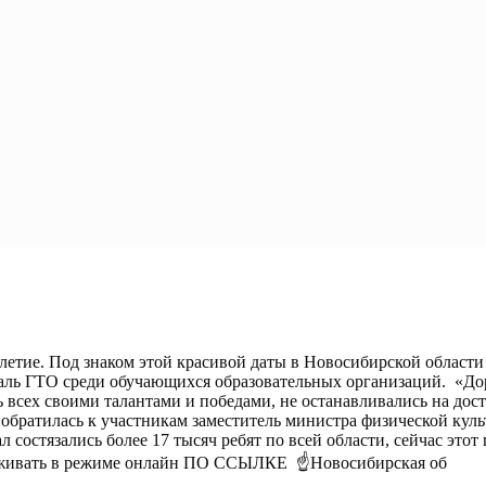
летие. Под знаком этой красивой даты в Новосибирской области
валь ГТО среди обучающихся образовательных организаций. «Дор
ь всех своими талантами и победами, не останавливались на дос
– обратилась к участникам заместитель министра физической ку
л состязались более 17 тысяч ребят по всей области, сейчас это
леживать в режиме онлайн ПО ССЫЛКЕ ☝️Новосибирская об