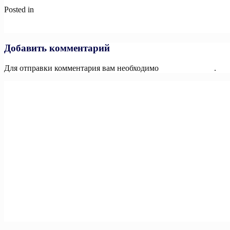
Posted in
Новости
Навигация
Previous:
В ЮБИЛЕЙНЫЙ ГОД ГТО — В «ЮБИЛЕЙНОМ»!
Next:
ПРАЗДНИЧНЫЕ НАГРАДЫ!
по
записям
Добавить комментарий
Для отправки комментария вам необходимо
авторизоваться
.