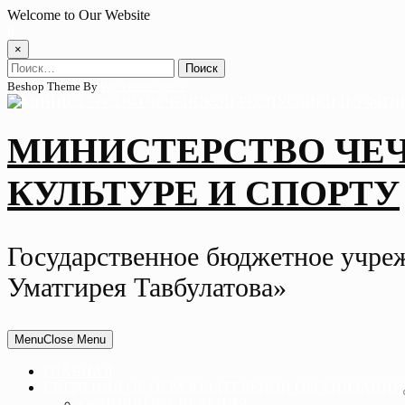
Skip
Welcome to Our Website
to
content
×
Найти:
Beshop Theme By
Wp Theme Space
МИНИСТЕРСТВО ЧЕ
КУЛЬТУРЕ И СПОРТУ
Государственное бюджетное учре
Уматгирея Тавбулатова»
Menu
Close Menu
ГЛАВНАЯ
СВЕДЕНИЯ ОБ ОБРАЗОВАТЕЛЬНОЙ ОРГАНИЗАЦИИ
ОСНОВНЫЕ СВЕДЕНИЯ