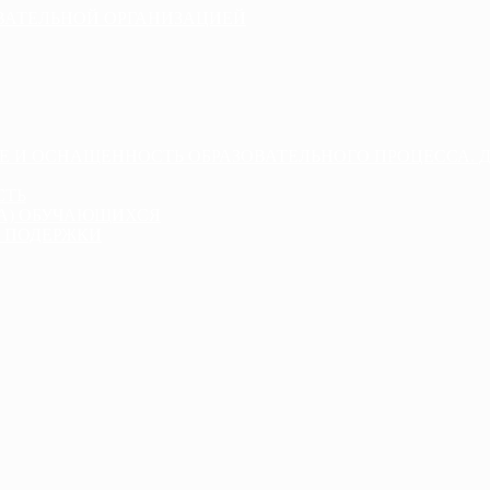
ОВАТЕЛЬНОЙ ОРГАНИЗАЦИЕЙ
Е И ОСНАЩЕННОСТЬ ОБРАЗОВАТЕЛЬНОГО ПРОЦЕССА. 
СТЬ
ДА) ОБУЧАЮЩИХСЯ
 ПОДЕРЖКИ