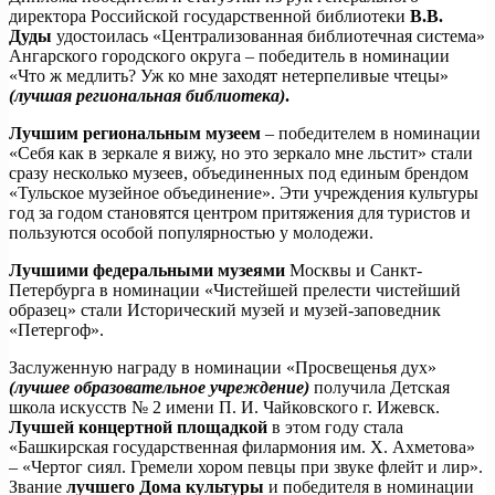
директора Российской государственной библиотеки
В.В.
Дуды
удостоилась «Централизованная библиотечная система»
Ангарского городского округа – победитель в номинации
«Что ж медлить? Уж ко мне заходят нетерпеливые чтецы»
(лучшая региональная библиотека)
.
Лучшим региональным музеем
– победителем в номинации
«Себя как в зеркале я вижу, но это зеркало мне льстит» стали
сразу несколько музеев, объединенных под единым брендом
«Тульское музейное объединение». Эти учреждения культуры
год за годом становятся центром притяжения для туристов и
пользуются особой популярностью у молодежи.
Лучшими федеральными музеями
Москвы и Санкт-
Петербурга в номинации «Чистейшей прелести чистейший
образец» стали Исторический музей и музей-заповедник
«Петергоф».
Заслуженную награду в номинации «Просвещенья дух»
(лучшее образовательное учреждение)
получила Детская
школа искусств № 2 имени П. И. Чайковского г. Ижевск.
Лучшей концертной площадкой
в этом году стала
«Башкирская государственная филармония им. Х. Ахметова»
– «Чертог сиял. Гремели хором певцы при звуке флейт и лир».
Звание
лучшего Дома культуры
и победителя в номинации