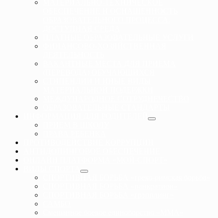
МАТЕРИАЛЬНО-ТЕХНИЧЕСКОЕ
ОБЕСПЕЧЕНИЕ И ОСНАЩЕННОСТЬ
ОБРАЗОВАТЕЛЬНОГО ПРОЦЕССА.
ДОСТУПНАЯ СРЕДА
ПЛАТНЫЕ ОБРАЗОВАТЕЛЬНЫЕ УСЛУГИ
ФИНАНСОВО-ХОЗЯЙСТВЕННАЯ
ДЕЯТЕЛЬНОСТЬ
ВАКАНТНЫЕ МЕСТА ДЛЯ ПРИЕМА
(ПЕРЕВОДА) ОБУЧАЮЩИХСЯ
СТИПЕНДИИ И ИНЫЕ ВИДЫ
МАТЕРИАЛЬНОЙ ПОДЕРЖКИ
МЕЖДУНАРОДНОЕ СОТРУДНЕЧЕСТВО
ОБРАЗОВАТЕЛЬНЫЕ СТАНДАРТЫ
ИНФОРМАЦИЯ ДЛЯ РОДИТЕЛЕЙ
ПРИЕМ В ШКОЛУ
ПРАВА РЕБЕНКА
ПРОТИВОДЕЙСТВИЕ КОРРУПЦИИ
АНТИДОПИНГОВОЕ ОБЕСПЕЧЕНИЕ
ОНЛАЙН ПЛАТФОРМА «МОЙ-СПОРТ»
ВИДЫ СПОРТА
СПОРТИВНАЯ БОРЬБА «греко-римская борьба»
СПОРТИВНАЯ БОРЬБА «панкратион»
СПОРТИВНАЯ БОРЬБА «грэпплинг»
САМБО
Смешанное боевое единоборство «ММА»