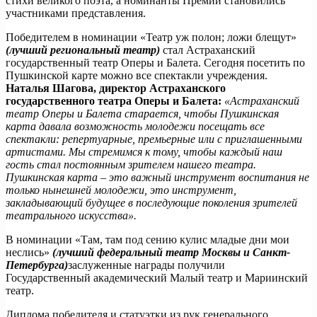
стихи великого поэта, а номинанты Премии становились
участниками представления.
Победителем в номинации «Театр уж полон; ложи блещут»
(лучший региональный театр)
стал Астраханский
государственный театр Оперы и Балета. Сегодня посетить по
Пушкинской карте можно все спектакли учреждения.
Наталья Шагова, директор Астраханского
государственного театра Оперы и Балета:
«Астраханский
театр Оперы и Балета старается, чтобы Пушкинская
карта давала возможность молодежи посещать все
спектакли: репертуарные, премьерные или с приглашенными
артистами. Мы стремимся к тому, чтобы каждый наш
гость стал постоянным зрителем нашего театра.
Пушкинская карта – это важный инструмент воспитания не
только нынешней молодежи, это инструмент,
закладывающий будущее в последующие поколения зрителей
театрального искусства».
В номинации «Там, там под сению кулис младые дни мои
неслись»
(лучший федеральный театр Москвы и Санкт-
Петербурга)
заслуженные награды получили
Государственный академический Малый театр и Мариинский
театр.
Диплома победителя и статуэтки из рук генерального