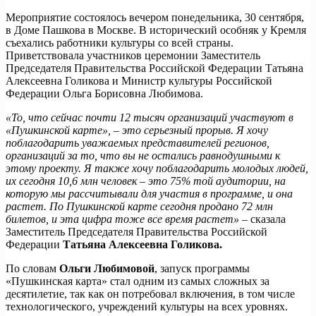
Мероприятие состоялось вечером понедельника, 30 сентября,
в Доме Пашкова в Москве. В исторический особняк у Кремля
съехались работники культуры со всей страны.
Приветствовала участников церемонии Заместитель
Председателя Правительства Российской Федерации Татьяна
Алексеевна Голикова и Министр культуры Российской
Федерации Ольга Борисовна Любимова.
«То, что сейчас почти 12 тысяч организаций участвуют в
«Пушкинской карте», – это серьезный прорыв. Я хочу
поблагодарить уважаемых представителей регионов,
организаций за то, что вы не остались равнодушными к
этому проекту. Я также хочу поблагодарить молодых людей,
их сегодня 10,6 млн человек – это 75% той аудитории, на
которую мы рассчитывали для участия в программе, и она
растет. По Пушкинской карте сегодня продано 72 млн
билетов, и эта цифра тоже все время растет»
– сказала
Заместитель Председателя Правительства Российской
Федерации
Татьяна Алексеевна Голикова.
По словам
Ольги Любимовой
, запуск программы
«Пушкинская карта» стал одним из самых сложных за
десятилетие, так как он потребовал включения, в том числе
технологического, учреждений культуры на всех уровнях.