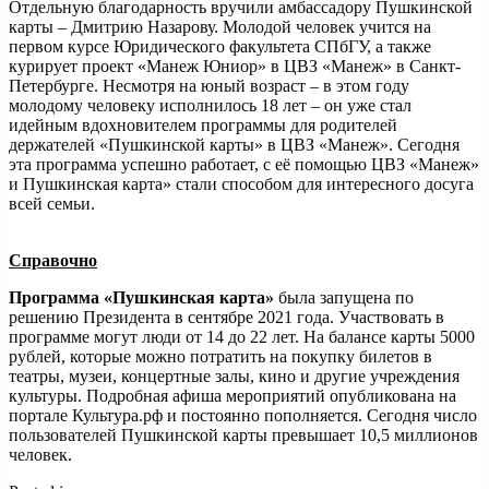
Отдельную благодарность вручили амбассадору Пушкинской
карты – Дмитрию Назарову. Молодой человек учится на
первом курсе Юридического факультета СПбГУ, а также
курирует проект «Манеж Юниор» в ЦВЗ «Манеж» в Санкт-
Петербурге. Несмотря на юный возраст – в этом году
молодому человеку исполнилось 18 лет – он уже стал
идейным вдохновителем программы для родителей
держателей «Пушкинской карты» в ЦВЗ «Манеж». Сегодня
эта программа успешно работает, с её помощью ЦВЗ «Манеж»
и Пушкинская карта» стали способом для интересного досуга
всей семьи.
Справочно
Программа «Пушкинская карта»
была запущена по
решению Президента в сентябре 2021 года. Участвовать в
программе могут люди от 14 до 22 лет. На балансе карты 5000
рублей, которые можно потратить на покупку билетов в
театры, музеи, концертные залы, кино и другие учреждения
культуры. Подробная афиша мероприятий опубликована на
портале Культура.рф и постоянно пополняется. Сегодня число
пользователей Пушкинской карты превышает 10,5 миллионов
человек.