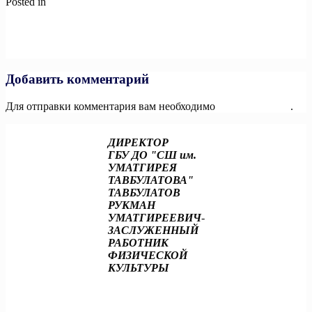
Posted in
Новости
Навигация
Previous:
©️«Главное в тренировках — это техника
выполнения!»
по
Next:
Стартовал финальный этап IV Международной
записям
олимпиады по финансовой безопасности
Добавить комментарий
Для отправки комментария вам необходимо
авторизоваться
.
ДИРЕКТОР
ГБУ ДО "СШ им.
УМАТГИРЕЯ
ТАВБУЛАТОВА"
ТАВБУЛАТОВ
РУКМАН
УМАТГИРЕЕВИЧ
-
ЗАСЛУЖЕННЫЙ
РАБОТНИК
ФИЗИЧЕСКОЙ
КУЛЬТУРЫ