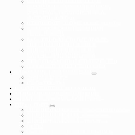
МАТЕРИАЛЬНО-ТЕХНИЧЕСКОЕ
ОБЕСПЕЧЕНИЕ И ОСНАЩЕННОСТЬ
ОБРАЗОВАТЕЛЬНОГО ПРОЦЕССА.
ДОСТУПНАЯ СРЕДА
ПЛАТНЫЕ ОБРАЗОВАТЕЛЬНЫЕ УСЛУГИ
ФИНАНСОВО-ХОЗЯЙСТВЕННАЯ
ДЕЯТЕЛЬНОСТЬ
ВАКАНТНЫЕ МЕСТА ДЛЯ ПРИЕМА
(ПЕРЕВОДА) ОБУЧАЮЩИХСЯ
СТИПЕНДИИ И ИНЫЕ ВИДЫ
МАТЕРИАЛЬНОЙ ПОДЕРЖКИ
МЕЖДУНАРОДНОЕ СОТРУДНЕЧЕСТВО
ОБРАЗОВАТЕЛЬНЫЕ СТАНДАРТЫ
ИНФОРМАЦИЯ ДЛЯ РОДИТЕЛЕЙ
ПРИЕМ В ШКОЛУ
ПРАВА РЕБЕНКА
ПРОТИВОДЕЙСТВИЕ КОРРУПЦИИ
АНТИДОПИНГОВОЕ ОБЕСПЕЧЕНИЕ
ОНЛАЙН ПЛАТФОРМА «МОЙ-СПОРТ»
ВИДЫ СПОРТА
СПОРТИВНАЯ БОРЬБА «греко-римская борьба»
СПОРТИВНАЯ БОРЬБА «панкратион»
СПОРТИВНАЯ БОРЬБА «грэпплинг»
САМБО
Смешанное боевое единоборство «ММА»