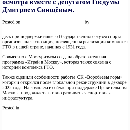
осмотра вместе с депутатом Госдумы
Дмитрием Свищёвым.
Posted on
24 ноября, 2024
24 ноября, 2024
by
admin
десь при поддержке нашего Государственного музея спорта
организована экспозиция, посвященная реализации комплекса
ГТО в нашей стране, начиная с 1931 года.
Совместно с Мостуризмом создана образовательная
программа «Играй в Москву», которая также связана с
историей комплекса ГТО.
Также оценили особенности работы СК «Воробьевы горы»,
который открылся после глобальной реконструкции в декабре
2022 года. На комплексе сейчас при поддержке Правительства
Москвы продолжает активно развиваться спортивная
инфрастуктура.
Posted in
Новости
Навигация
Previous:
Лауреат в номинации «Комплекс ГТО — путь к
здоровью и успеху: лучшая организация по внедрению
по
Всероссийского физкультурно-спортивного комплекса «Готов
записям
к труду и обороне» (ГТО)»