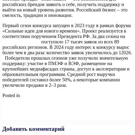
российских брендов заявить о себе, получить поддержку и
выйти на новый уровень развития. Российский бизнес – это
смелость, традиции и инновации.
Первый сезон конкурса запущен в 2023 году в рамках форума
«Сильные идеи для нового времени». Проект реализуется в
соответствии поручением Президента РФ. За два сезона на
знайнаших.аси.рф
поступило 17 тысяч заявок из всех 89
российских регионов. В 2024 году интерес к конкурсу вырос
более чем в два раза: количество заявок увеличилось до 12026.
Победители прошлых сезонов уже получили значительную
поддержку: участие в ПМЭФ и ВЭФ, размещение на
крупнейших медиафасадах страны, доступ к акселераторам и
образовательным программам. Средний рост выручки
победителей составил более 50%, а некоторые компании
увеличили продажи в 2–3 раза.
Posted in
Новости
Навигация
Previous:
Стартовал образовательный акселератор для
полуфиналистов конкурса «Ты в игре»
по
Next:
Продолжается прием заявок на пятый форум «Сильные
записям
идеи для нового времени»
Добавить комментарий