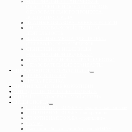
МАТЕРИАЛЬНО-ТЕХНИЧЕСКОЕ
ОБЕСПЕЧЕНИЕ И ОСНАЩЕННОСТЬ
ОБРАЗОВАТЕЛЬНОГО ПРОЦЕССА.
ДОСТУПНАЯ СРЕДА
ПЛАТНЫЕ ОБРАЗОВАТЕЛЬНЫЕ УСЛУГИ
ФИНАНСОВО-ХОЗЯЙСТВЕННАЯ
ДЕЯТЕЛЬНОСТЬ
ВАКАНТНЫЕ МЕСТА ДЛЯ ПРИЕМА
(ПЕРЕВОДА) ОБУЧАЮЩИХСЯ
СТИПЕНДИИ И ИНЫЕ ВИДЫ
МАТЕРИАЛЬНОЙ ПОДЕРЖКИ
МЕЖДУНАРОДНОЕ СОТРУДНЕЧЕСТВО
ОБРАЗОВАТЕЛЬНЫЕ СТАНДАРТЫ
ИНФОРМАЦИЯ ДЛЯ РОДИТЕЛЕЙ
ПРИЕМ В ШКОЛУ
ПРАВА РЕБЕНКА
ПРОТИВОДЕЙСТВИЕ КОРРУПЦИИ
АНТИДОПИНГОВОЕ ОБЕСПЕЧЕНИЕ
ОНЛАЙН ПЛАТФОРМА «МОЙ-СПОРТ»
ВИДЫ СПОРТА
СПОРТИВНАЯ БОРЬБА «греко-римская борьба»
СПОРТИВНАЯ БОРЬБА «панкратион»
СПОРТИВНАЯ БОРЬБА «грэпплинг»
САМБО
Смешанное боевое единоборство «ММА»