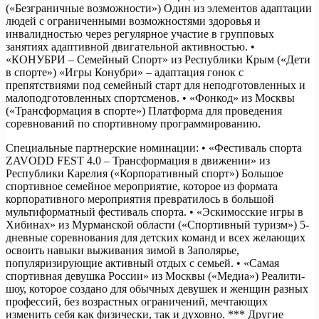
(«Безграничные возможности») Один из элементов адаптации
людей с ограниченными возможностями здоровья и
инвалидностью через регулярное участие в групповых
занятиях адаптивной двигательной активностью. •
«КОНУБРИ – Семейный Спорт» из Республики Крым («Дети
в спорте») «Игры Конубри» – адаптация гонок с
препятствиями под семейный старт для неподготовленных и
малоподготовленных спортсменов. • «Фонкод» из Москвы
(«Трансформация в спорте») Платформа для проведения
соревнований по спортивному программированию.
Специальные партнерские номинации: • «Фестиваль спорта
ZAVODD FEST 4.0 – Трансформация в движении» из
Республики Карелия («Корпоративный спорт») Большое
спортивное семейное мероприятие, которое из формата
корпоративного мероприятия превратилось в большой
мультиформатный фестиваль спорта. • «Эскимосские игры в
Хибинах» из Мурманской области («Спортивный туризм») 5-
дневные соревнования для детских команд и всех желающих
освоить навыки выживания зимой в Заполярье,
популяризирующие активный отдых с семьей. • «Самая
спортивная девушка России» из Москвы («Медиа») Реалити-
шоу, которое создано для обычных девушек и женщин разных
профессий, без возрастных ограничений, мечтающих
изменить себя как физически, так и духовно. *** Другие