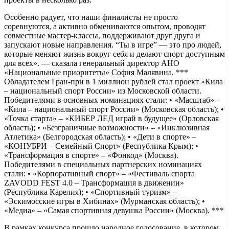
Особенно радует, что наши финалисты не просто
соревнуются, а активно обмениваются опытом, проводят
совместные мастер-классы, поддерживают друг друга и
запускают новые направления. “Ты в игре” — это про людей,
которые меняют жизнь вокруг себя и делают спорт доступным
для всех». — сказала генеральный директор АНО
«Национальные приоритеты» София Малявина. ***
Обладателем Гран-при в 1 миллион рублей стал проект «Кила
– национальный спорт России» из Московской области.
Победителями в основных номинациях стали: • «Масштаб» –
«Кила – национальный спорт России» (Московская область); •
«Точка старта» – «КИБЕР ЛЕД играй в будущее» (Орловская
область); • «Безграничные возможности» – «Инклюзивная
Атлетика» (Белгородская область); • «Дети в спорте» –
«КОНУБРИ – Семейный Спорт» (Республика Крым); •
«Трансформация в спорте» – «Фонкод» (Москва).
Победителями в специальных партнерских номинациях
стали: • «Корпоративный спорт» – «Фестиваль спорта
ZAVODD FEST 4.0 – Трансформация в движении»
(Республика Карелия); • «Спортивный туризм» –
«Эскимосские игры в Хибинах» (Мурманская область); •
«Медиа» – «Самая спортивная девушка России» (Москва). ***
В рамках конкурса прошло народное голосование, в котором