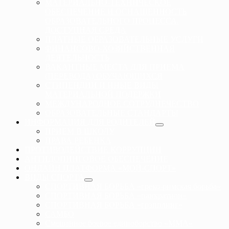
МАТЕРИАЛЬНО-ТЕХНИЧЕСКОЕ
ОБЕСПЕЧЕНИЕ И ОСНАЩЕННОСТЬ
ОБРАЗОВАТЕЛЬНОГО ПРОЦЕССА.
ДОСТУПНАЯ СРЕДА
ПЛАТНЫЕ ОБРАЗОВАТЕЛЬНЫЕ УСЛУГИ
ФИНАНСОВО-ХОЗЯЙСТВЕННАЯ
ДЕЯТЕЛЬНОСТЬ
ВАКАНТНЫЕ МЕСТА ДЛЯ ПРИЕМА
(ПЕРЕВОДА) ОБУЧАЮЩИХСЯ
СТИПЕНДИИ И ИНЫЕ ВИДЫ
МАТЕРИАЛЬНОЙ ПОДЕРЖКИ
МЕЖДУНАРОДНОЕ СОТРУДНЕЧЕСТВО
ОБРАЗОВАТЕЛЬНЫЕ СТАНДАРТЫ
ИНФОРМАЦИЯ ДЛЯ РОДИТЕЛЕЙ
ПРИЕМ В ШКОЛУ
ПРАВА РЕБЕНКА
ПРОТИВОДЕЙСТВИЕ КОРРУПЦИИ
АНТИДОПИНГОВОЕ ОБЕСПЕЧЕНИЕ
ОНЛАЙН ПЛАТФОРМА «МОЙ-СПОРТ»
ВИДЫ СПОРТА
СПОРТИВНАЯ БОРЬБА «греко-римская борьба»
СПОРТИВНАЯ БОРЬБА «панкратион»
СПОРТИВНАЯ БОРЬБА «грэпплинг»
САМБО
Смешанное боевое единоборство «ММА»