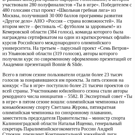
участвовали 280 полуфиналистов «Ты в игре». Победителем с
480 голосами стал проект «Школьная гребная лига» из
Москвы, получивший 30 000 баллов программы развития
«Другое дело» АНО «Россия – страна возможностей». На
втором месте – фестиваль «С футболом за здоровьем!» из
Кемеровской области (384 голоса), команда которого была
награждена сертификатом на один из краткосрочных офлайн-
курсов Российского международного олимпийского
университета. На третьем – парусный проект «Семь Ветров»
из Ульяновской области (319 голосов), авторы которого
получили курс по современному оформлению презентаций от
Академии презентаций Bonnie & Slide.
Всего в пятом сезоне пользователи отдали более 23 тысяч
голосов за понравившиеся им проекты. За пять сезонов на
конкурс «Ты в игре» поступило более 21 тысячи проектов со
всей страны. Участниками юбилейного сезона стали авторы
рекордного числа инициатив – 5582. В Экспертный совет «Ты
в игре» в пятом сезоне вошли: олимпийская чемпионка по
конькобежному спорту Светлана Журова, пятикратная
олимпийская чемпионка по синхронному плаванию,
заместитель председателя Правительства – министр спорта
Калининградской области Наталья Ищенко, генеральный
секретарь Паралимпийскогокомитета России Андрей
Строкин, президент Континентальной хоккейной лиги