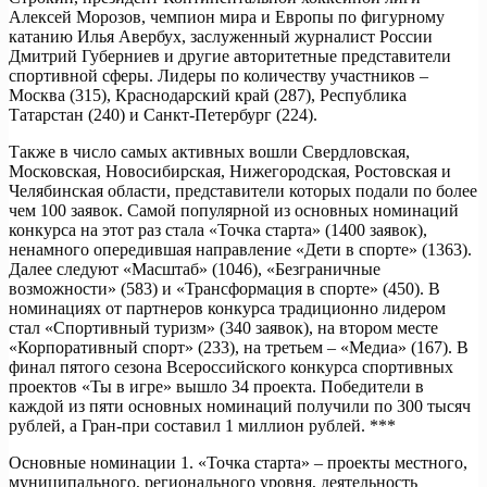
Алексей Морозов, чемпион мира и Европы по фигурному
катанию Илья Авербух, заслуженный журналист России
Дмитрий Губерниев и другие авторитетные представители
спортивной сферы. Лидеры по количеству участников –
Москва (315), Краснодарский край (287), Республика
Татарстан (240) и Санкт-Петербург (224).
Также в число самых активных вошли Свердловская,
Московская, Новосибирская, Нижегородская, Ростовская и
Челябинская области, представители которых подали по более
чем 100 заявок. Самой популярной из основных номинаций
конкурса на этот раз стала «Точка старта» (1400 заявок),
ненамного опередившая направление «Дети в спорте» (1363).
Далее следуют «Масштаб» (1046), «Безграничные
возможности» (583) и «Трансформация в спорте» (450). В
номинациях от партнеров конкурса традиционно лидером
стал «Спортивный туризм» (340 заявок), на втором месте
«Корпоративный спорт» (233), на третьем – «Медиа» (167). В
финал пятого сезона Всероссийского конкурса спортивных
проектов «Ты в игре» вышло 34 проекта. Победители в
каждой из пяти основных номинаций получили по 300 тысяч
рублей, а Гран-при составил 1 миллион рублей. ***
Основные номинации 1. «Точка старта» – проекты местного,
муниципального, регионального уровня, деятельность