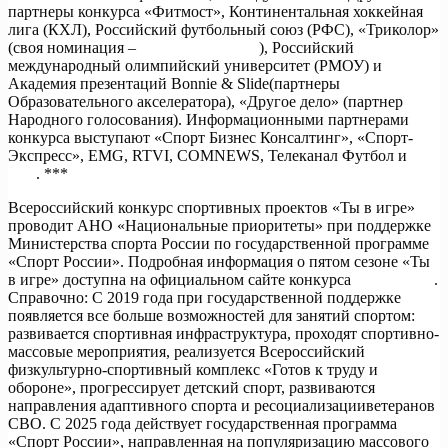
партнеры конкурса «Фитмост», Континентальная хоккейная
лига (КХЛ), Российский футбольный союз (РФС), «Триколор»
(своя номинация –
#НашСпортЗдесь
), Российский
международный олимпийский университет (РМОУ) и
Академия презентаций Bonnie & Slide(партнеры
Образовательного акселератора), «Другое дело» (партнер
Народного голосования). Информационными партнерами
конкурса выступают «Спорт Бизнес Консалтинг», «Спорт-
Экспресс», EMG, RTVI, COMNEWS, Телеканал Футбол и
iz.ru
. ***
Всероссийский конкурс спортивных проектов «Ты в игре»
проводит АНО «Национальные приоритеты» при поддержке
Министерства спорта России по государственной программе
«Спорт России». Подробная информация о пятом сезоне «Ты
в игре» доступна на официальном сайте конкурса
тывигре.рф
.
Справочно: С 2019 года при государственной поддержке
появляется все больше возможностей для занятий спортом:
развивается спортивная инфраструктура, проходят спортивно-
массовые мероприятия, реализуется Всероссийский
физкультурно-спортивный комплекс «Готов к труду и
обороне», прогрессирует детский спорт, развиваются
направления адаптивного спорта и ресоциализацииветеранов
СВО. С 2025 года действует государственная программа
«Спорт России», направленная на популяризацию массового