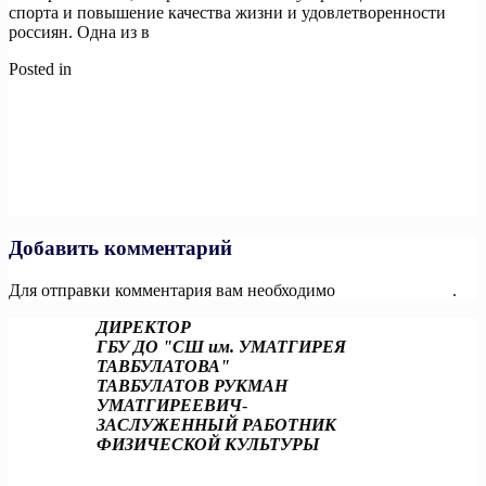
спорта и повышение качества жизни и удовлетворенности
россиян. Одна из в
Posted in
Новости
Навигация
Previous:
Мультимодальные маршруты и единый билет: как
путешествовать с максимальным комфортом Сделать
по
путешествия по России комфортными, доступными и
записям
безопасными — ключевая задача национального проекта
«Туризм и гостеприимство».
Next:
Изменить культуру на селе: до 15 июля открыт приём
заявок на участие в программе «Земский работник культуры»
Добавить комментарий
Для отправки комментария вам необходимо
авторизоваться
.
ДИРЕКТОР
ГБУ ДО "СШ им. УМАТГИРЕЯ
ТАВБУЛАТОВА"
ТАВБУЛАТОВ РУКМАН
УМАТГИРЕЕВИЧ
-
ЗАСЛУЖЕННЫЙ РАБОТНИК
ФИЗИЧЕСКОЙ КУЛЬТУРЫ