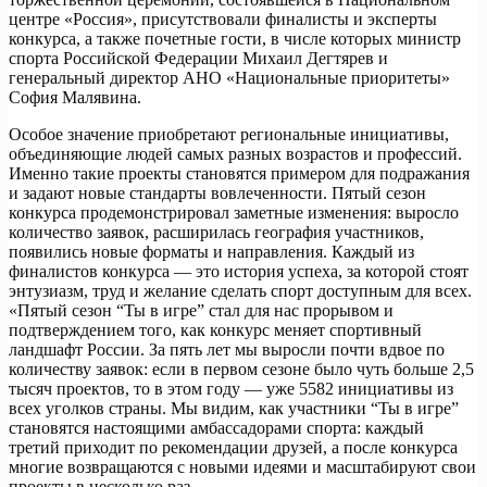
центре «Россия», присутствовали финалисты и эксперты
конкурса, а также почетные гости, в числе которых министр
спорта Российской Федерации Михаил Дегтярев и
генеральный директор АНО «Национальные приоритеты»
София Малявина.
Особое значение приобретают региональные инициативы,
объединяющие людей самых разных возрастов и профессий.
Именно такие проекты становятся примером для подражания
и задают новые стандарты вовлеченности. Пятый сезон
конкурса продемонстрировал заметные изменения: выросло
количество заявок, расширилась география участников,
появились новые форматы и направления. Каждый из
финалистов конкурса — это история успеха, за которой стоят
энтузиазм, труд и желание сделать спорт доступным для всех.
«Пятый сезон “Ты в игре” стал для нас прорывом и
подтверждением того, как конкурс меняет спортивный
ландшафт России. За пять лет мы выросли почти вдвое по
количеству заявок: если в первом сезоне было чуть больше 2,5
тысяч проектов, то в этом году — уже 5582 инициативы из
всех уголков страны. Мы видим, как участники “Ты в игре”
становятся настоящими амбассадорами спорта: каждый
третий приходит по рекомендации друзей, а после конкурса
многие возвращаются с новыми идеями и масштабируют свои
проекты в несколько раз.