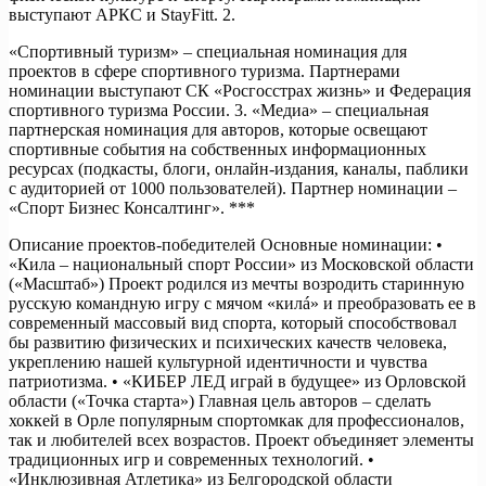
выступают АРКС и StayFitt. 2.
«Спортивный туризм» – специальная номинация для
проектов в сфере спортивного туризма. Партнерами
номинации выступают СК «Росгосстрах жизнь» и Федерация
спортивного туризма России. 3. «Медиа» – специальная
партнерская номинация для авторов, которые освещают
спортивные события на собственных информационных
ресурсах (подкасты, блоги, онлайн-издания, каналы, паблики
с аудиторией от 1000 пользователей). Партнер номинации –
«Спорт Бизнес Консалтинг». ***
Описание проектов-победителей Основные номинации: •
«Кила – национальный спорт России» из Московской области
(«Масштаб») Проект родился из мечты возродить старинную
русскую командную игру с мячом «килá» и преобразовать ее в
современный массовый вид спорта, который способствовал
бы развитию физических и психических качеств человека,
укреплению нашей культурной идентичности и чувства
патриотизма. • «КИБЕР ЛЕД играй в будущее» из Орловской
области («Точка старта») Главная цель авторов – сделать
хоккей в Орле популярным спортомкак для профессионалов,
так и любителей всех возрастов. Проект объединяет элементы
традиционных игр и современных технологий. •
«Инклюзивная Атлетика» из Белгородской области