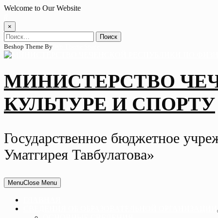
Skip
Welcome to Our Website
to
content
×
Найти:
Beshop Theme By
Wp Theme Space
МИНИСТЕРСТВО ЧЕ
КУЛЬТУРЕ И СПОРТУ
Государственное бюджетное учре
Уматгирея Тавбулатова»
Menu
Close Menu
ГЛАВНАЯ
СВЕДЕНИЯ ОБ ОБРАЗОВАТЕЛЬНОЙ ОРГАНИЗАЦИИ
ОСНОВНЫЕ СВЕДЕНИЯ