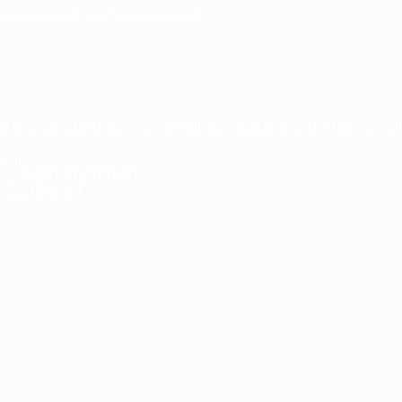
ОВАТЕЛЬНОЙ ОРГАНИЗАЦИЕЙ
Е И ОСНАЩЕННОСТЬ ОБРАЗОВАТЕЛЬНОГО ПРОЦЕССА. 
СТЬ
ДА) ОБУЧАЮЩИХСЯ
 ПОДЕРЖКИ