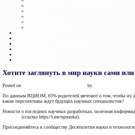
САМБО
Смешанное боевое единоборство «ММА»
ДЗЮДО
ТХЭКВОНДО
ДЖИУ-ДЖИТСУ
ТЯЖЕЛАЯ АТЛЕТИКА
ИСТОРИЯ ШКОЛЫ
НОВОСТИ
ДОСТИЖЕНИЕ СПОРТСМЕНОВ
КОНТАКТЫ
ОБРАТНАЯ СВЯЗЬ
БЕЗОПАСНОСТЬ
Хотите заглянуть в мир науки сами или
Posted on
19 апреля, 2024
19 апреля, 2024
by
admin
По данным ВЦИОМ, 65% родителей мечтают о том, чтобы их дет
какие перспективы ждут будущих научных специалистов?
Новости о последних научных разработках, полезная информаци
наука.рф
(ссылка https://t.me/npnauka).
Присоединяйтесь к сообществу Десятилетия науки и технологи