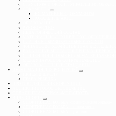
СТРУКТУРА И ОРГАНЫ УПРАВЛЕНИЯ ОБРАЗ
ДОКУМЕНТЫ
НОРМАТИВНЫЕ ДОКУМЕНТЫ
ЛОКАЛЬНЫЕ АКТЫ
ОБРАЗОВАНИЕ
РУКОВОДСТВО
ПЕДАГОГИЧЕСКИЙ СОСТАВ
МАТЕРИАЛЬНО-ТЕХНИЧЕСКОЕ ОБЕСПЕЧЕНИ
ПЛАТНЫЕ ОБРАЗОВАТЕЛЬНЫЕ УСЛУГИ
ФИНАНСОВО-ХОЗЯЙСТВЕННАЯ ДЕЯТЕЛЬНО
ВАКАНТНЫЕ МЕСТА ДЛЯ ПРИЕМА (ПЕРЕВО
СТИПЕНДИИ И ИНЫЕ ВИДЫ МАТЕРИАЛЬНОЙ
МЕЖДУНАРОДНОЕ СОТРУДНЕЧЕСТВО
ОБРАЗОВАТЕЛЬНЫЕ СТАНДАРТЫ
ИНФОРМАЦИЯ ДЛЯ РОДИТЕЛЕЙ
ПРИЕМ В ШКОЛУ
ПРАВА РЕБЕНКА
ПРОТИВОДЕЙСТВИЕ КОРРУПЦИИ
АНТИДОПИНГОВОЕ ОБЕСПЕЧЕНИЕ
ОНЛАЙН ПЛАТФОРМА «МОЙ-СПОРТ»
ВИДЫ СПОРТА
СПОРТИВНАЯ БОРЬБА «греко-римская борьба»
СПОРТИВНАЯ БОРЬБА «панкратион»
СПОРТИВНАЯ БОРЬБА «грэпплинг»