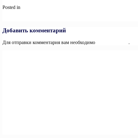
Posted in
Новости
Навигация
Previous:
IV «Игры ГТО»
Next:
Каждый ученый должен знать!
по
записям
Добавить комментарий
Для отправки комментария вам необходимо
авторизоваться
.