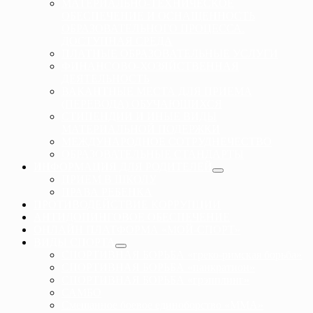
МАТЕРИАЛЬНО-ТЕХНИЧЕСКОЕ
ОБЕСПЕЧЕНИЕ И ОСНАЩЕННОСТЬ
ОБРАЗОВАТЕЛЬНОГО ПРОЦЕССА.
ДОСТУПНАЯ СРЕДА
ПЛАТНЫЕ ОБРАЗОВАТЕЛЬНЫЕ УСЛУГИ
ФИНАНСОВО-ХОЗЯЙСТВЕННАЯ
ДЕЯТЕЛЬНОСТЬ
ВАКАНТНЫЕ МЕСТА ДЛЯ ПРИЕМА
(ПЕРЕВОДА) ОБУЧАЮЩИХСЯ
СТИПЕНДИИ И ИНЫЕ ВИДЫ
МАТЕРИАЛЬНОЙ ПОДЕРЖКИ
МЕЖДУНАРОДНОЕ СОТРУДНЕЧЕСТВО
ОБРАЗОВАТЕЛЬНЫЕ СТАНДАРТЫ
ИНФОРМАЦИЯ ДЛЯ РОДИТЕЛЕЙ
ПРИЕМ В ШКОЛУ
ПРАВА РЕБЕНКА
ПРОТИВОДЕЙСТВИЕ КОРРУПЦИИ
АНТИДОПИНГОВОЕ ОБЕСПЕЧЕНИЕ
ОНЛАЙН ПЛАТФОРМА «МОЙ-СПОРТ»
ВИДЫ СПОРТА
СПОРТИВНАЯ БОРЬБА «греко-римская борьба»
СПОРТИВНАЯ БОРЬБА «панкратион»
СПОРТИВНАЯ БОРЬБА «грэпплинг»
САМБО
Смешанное боевое единоборство «ММА»