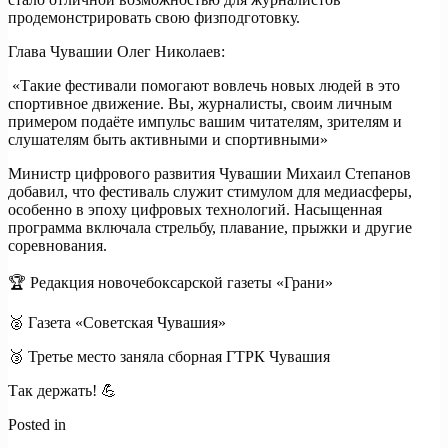
продемонстрировать свою физподготовку.
Глава Чувашии Олег Николаев:
«Такие фестивали помогают вовлечь новых людей в это
спортивное движение. Вы, журналисты, своим личным
примером подаёте импульс вашим читателям, зрителям и
слушателям быть активными и спортивными»
Министр цифрового развития Чувашии Михаил Степанов
добавил, что фестиваль служит стимулом для медиасферы,
особенно в эпоху цифровых технологий. Насыщенная
программа включала стрельбу, плавание, прыжки и другие
соревнования.
🏆 Редакция новочебоксарской газеты «Грани»
🥈 Газета «Советская Чувашия»
🥉 Третье место заняла сборная ГТРК Чувашия
Так держать! 💪
Posted in
Новости
Навигация
Previous:
Чеченская Республика продолжает лидировать в