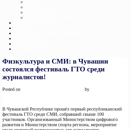
ДЗЮДО
ТХЭКВОНДО
ДЖИУ-ДЖИТСУ
ТЯЖЕЛАЯ АТЛЕТИКА
ИСТОРИЯ ШКОЛЫ
НОВОСТИ
ДОСТИЖЕНИЕ СПОРТСМЕНОВ
КОНТАКТЫ
ОБРАТНАЯ СВЯЗЬ
БЕЗОПАСНОСТЬ
Физкультура и СМИ: в Чувашии
состоялся фестиваль ГТО среди
журналистов!
Posted on
28 ноября, 2024
28 ноября, 2024
by
admin
В Чувашской Республике прошёл первый республиканский
фестиваль ГТО среди СМИ, собравший свыше 100
участников. Организованный Министерством цифрового
развития и Министерством спорта региона, мероприятие
стало отличной возможностью для журналистов