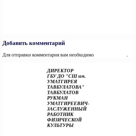
рейтинге Федерального центра компетенции (ФЦК) по
по
освещению мероприятий национального проекта
записям
«Производительность труда».
Next:
В рамках матча КХЛ стартовал юбилейный
сезонВсероссийского конкурса спортивных проектов «Ты в
игре»
Добавить комментарий
Для отправки комментария вам необходимо
авторизоваться
.
ДИРЕКТОР
ГБУ ДО "СШ им.
УМАТГИРЕЯ
ТАВБУЛАТОВА"
ТАВБУЛАТОВ
РУКМАН
УМАТГИРЕЕВИЧ
-
ЗАСЛУЖЕННЫЙ
РАБОТНИК
ФИЗИЧЕСКОЙ
КУЛЬТУРЫ