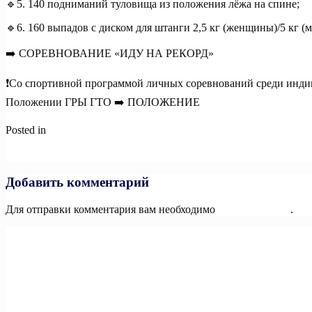
🔹5. 140 подниманий туловища из положения лёжа на спине;
🔹6. 160 выпадов с диском для штанги 2,5 кг (женщины)/5 кг 
➡️ СОРЕВНОВАНИЕ «ИДУ НА РЕКОРД»
❗️Со спортивной программой личных соревнований среди инди
Положении ГРЫ ГТО ➡️ ПОЛОЖЕНИЕ
Posted in
Новости
Навигация
Previous:
ПОЛОЖЕНИЕ «ИГРЫ ГТО 2024»
Next:
Голосуй и выигрывай: стартовало народное голосование 
по
записям
Добавить комментарий
Для отправки комментария вам необходимо
авторизоваться
.