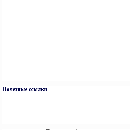
Полезные ссылки
Министерство спорта РФ
Министерство спорта ЧР
Минпросвещения РФ
Минобразования и науки ЧР
Единая коллекция цифровых образовательных ресурсов