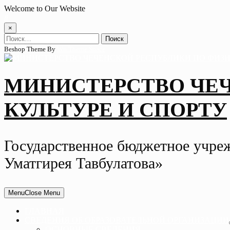
Skip
Welcome to Our Website
to
content
×
Найти:
Beshop Theme By
Wp Theme Space
МИНИСТЕРСТВО ЧЕ
КУЛЬТУРЕ И СПОРТУ
Государственное бюджетное учре
Уматгирея Тавбулатова»
Menu
Close Menu
ГЛАВНАЯ
СВЕДЕНИЯ ОБ ОБРАЗОВАТЕЛЬНОЙ ОРГАНИЗАЦИИ
ОСНОВНЫЕ СВЕДЕНИЯ