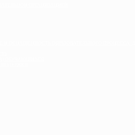
ОВАТЕЛЬНОЙ ОРГАНИЗАЦИЕЙ
Е И ОСНАЩЕННОСТЬ ОБРАЗОВАТЕЛЬНОГО ПРОЦЕССА. 
СТЬ
ДА) ОБУЧАЮЩИХСЯ
 ПОДЕРЖКИ