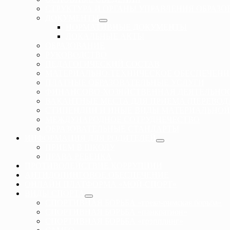
СТРУКТУРА И ОРГАНЫ УПРАВЛЕНИЯ ОБРАЗ
ДОКУМЕНТЫ
НОРМАТИВНЫЕ ДОКУМЕНТЫ
ЛОКАЛЬНЫЕ АКТЫ
ОБРАЗОВАНИЕ
РУКОВОДСТВО
ПЕДАГОГИЧЕСКИЙ СОСТАВ
МАТЕРИАЛЬНО-ТЕХНИЧЕСКОЕ ОБЕСПЕЧЕНИ
ПЛАТНЫЕ ОБРАЗОВАТЕЛЬНЫЕ УСЛУГИ
ФИНАНСОВО-ХОЗЯЙСТВЕННАЯ ДЕЯТЕЛЬНО
ВАКАНТНЫЕ МЕСТА ДЛЯ ПРИЕМА (ПЕРЕВО
СТИПЕНДИИ И ИНЫЕ ВИДЫ МАТЕРИАЛЬНОЙ
МЕЖДУНАРОДНОЕ СОТРУДНЕЧЕСТВО
ОБРАЗОВАТЕЛЬНЫЕ СТАНДАРТЫ
ИНФОРМАЦИЯ ДЛЯ РОДИТЕЛЕЙ
ПРИЕМ В ШКОЛУ
ПРАВА РЕБЕНКА
ПРОТИВОДЕЙСТВИЕ КОРРУПЦИИ
АНТИДОПИНГОВОЕ ОБЕСПЕЧЕНИЕ
ОНЛАЙН ПЛАТФОРМА «МОЙ-СПОРТ»
ВИДЫ СПОРТА
СПОРТИВНАЯ БОРЬБА «греко-римская борьба»
СПОРТИВНАЯ БОРЬБА «панкратион»
СПОРТИВНАЯ БОРЬБА «грэпплинг»