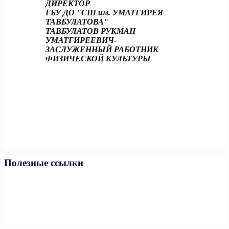
ДИРЕКТОР
ГБУ ДО "СШ им. УМАТГИРЕЯ
ТАВБУЛАТОВА"
ТАВБУЛАТОВ РУКМАН
УМАТГИРЕЕВИЧ
-
ЗАСЛУЖЕННЫЙ РАБОТНИК
ФИЗИЧЕСКОЙ КУЛЬТУРЫ
Полезные ссылки
Министерство спорта РФ
Министерство спорта ЧР
Минпросвещения РФ
Минобразования и науки ЧР
Единая коллекция цифровых образовательных ресурсов