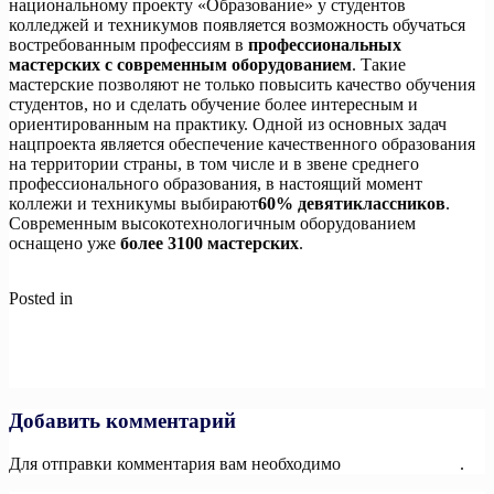
национальному проекту «Образование» у студентов
колледжей и техникумов появляется возможность обучаться
востребованным профессиям в
профессиональных
мастерских
с современным оборудованием
. Такие
мастерские позволяют не только повысить качество обучения
студентов, но и сделать обучение более интересным и
ориентированным на практику. Одной из основных задач
нацпроекта является обеспечение качественного образования
на территории страны, в том числе и в звене среднего
профессионального образования, в настоящий момент
коллежи и техникумы выбирают
60% девятиклассников
.
Современным высокотехнологичным оборудованием
оснащено уже
более
3100 мастерских
.
Posted in
Новости
Навигация
Previous:
Самая массовая зарядка в России: примите участие в
установлении нового спортивного рекорда
по
Next:
Команды прибывают на IV Всероссийский Фестиваль
записям
чемпионов ГТО «Игры ГТО»!
Добавить комментарий
Для отправки комментария вам необходимо
авторизоваться
.