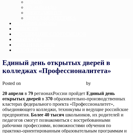
ДЗЮДО
ТХЭКВОНДО
ДЖИУ-ДЖИТСУ
ТЯЖЕЛАЯ АТЛЕТИКА
ИСТОРИЯ ШКОЛЫ
НОВОСТИ
ДОСТИЖЕНИЕ СПОРТСМЕНОВ
КОНТАКТЫ
ОБРАТНАЯ СВЯЗЬ
БЕЗОПАСНОСТЬ
Единый день открытых дверей в
колледжах «Профессионалитета»
Posted on
18 апреля, 2024
18 апреля, 2024
by
admin
20 апреля
в
79
регионахРоссии пройдет
Единый день
открытых дверей
в
370
образовательно-производственных
кластерах федерального проекта «Профессионалитет»,
объединяющего колледжи, техникумы и ведущие российские
предприятия.
Более 40 тысяч
школьников, их родителей и
педагогов смогут познакомиться с востребованными
рабочими профессиями, возможностями обучения по
практико-ориентированным образовательным программам и