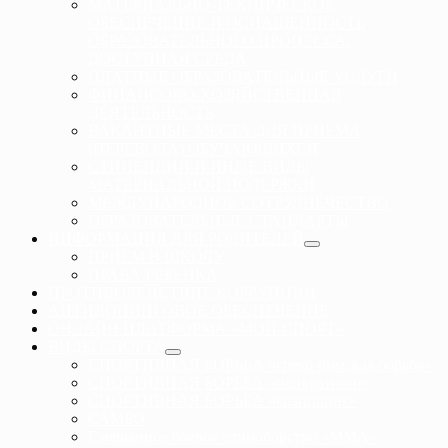
МАТЕРИАЛЬНО-ТЕХНИЧЕСКОЕ
ОБЕСПЕЧЕНИЕ И ОСНАЩЕННОСТЬ
ОБРАЗОВАТЕЛЬНОГО ПРОЦЕССА.
ДОСТУПНАЯ СРЕДА
ПЛАТНЫЕ ОБРАЗОВАТЕЛЬНЫЕ УСЛУГИ
ФИНАНСОВО-ХОЗЯЙСТВЕННАЯ
ДЕЯТЕЛЬНОСТЬ
ВАКАНТНЫЕ МЕСТА ДЛЯ ПРИЕМА
(ПЕРЕВОДА) ОБУЧАЮЩИХСЯ
СТИПЕНДИИ И ИНЫЕ ВИДЫ
МАТЕРИАЛЬНОЙ ПОДЕРЖКИ
МЕЖДУНАРОДНОЕ СОТРУДНЕЧЕСТВО
ОБРАЗОВАТЕЛЬНЫЕ СТАНДАРТЫ
ИНФОРМАЦИЯ ДЛЯ РОДИТЕЛЕЙ
ПРИЕМ В ШКОЛУ
ПРАВА РЕБЕНКА
ПРОТИВОДЕЙСТВИЕ КОРРУПЦИИ
АНТИДОПИНГОВОЕ ОБЕСПЕЧЕНИЕ
ОНЛАЙН ПЛАТФОРМА «МОЙ-СПОРТ»
ВИДЫ СПОРТА
СПОРТИВНАЯ БОРЬБА «греко-римская борьба»
СПОРТИВНАЯ БОРЬБА «панкратион»
СПОРТИВНАЯ БОРЬБА «грэпплинг»
САМБО
Смешанное боевое единоборство «ММА»