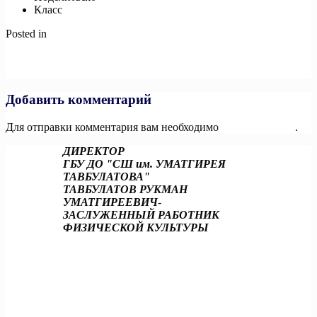
Класс
Posted in
Новости
Навигация
Previous:
Рады приветствовать новую федерацию в нашей
большой спортивной семье — Федерацию многоборья ГТО
по
Next:
Как спорт помогает детям развиваться!
записям
Добавить комментарий
Для отправки комментария вам необходимо
авторизоваться
.
ДИРЕКТОР
ГБУ ДО "СШ им. УМАТГИРЕЯ
ТАВБУЛАТОВА"
ТАВБУЛАТОВ РУКМАН
УМАТГИРЕЕВИЧ
-
ЗАСЛУЖЕННЫЙ РАБОТНИК
ФИЗИЧЕСКОЙ КУЛЬТУРЫ