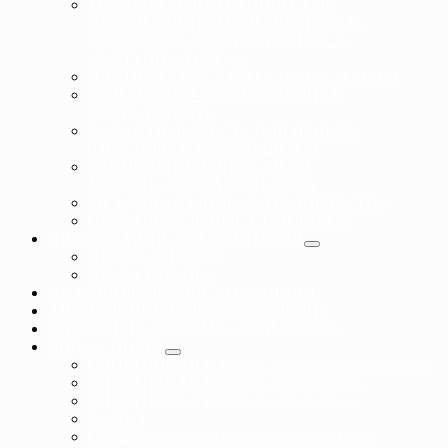
МАТЕРИАЛЬНО-ТЕХНИЧЕСКОЕ
ОБЕСПЕЧЕНИЕ И ОСНАЩЕННОСТЬ
ОБРАЗОВАТЕЛЬНОГО ПРОЦЕССА.
ДОСТУПНАЯ СРЕДА
ПЛАТНЫЕ ОБРАЗОВАТЕЛЬНЫЕ УСЛУГИ
ФИНАНСОВО-ХОЗЯЙСТВЕННАЯ
ДЕЯТЕЛЬНОСТЬ
ВАКАНТНЫЕ МЕСТА ДЛЯ ПРИЕМА
(ПЕРЕВОДА) ОБУЧАЮЩИХСЯ
СТИПЕНДИИ И ИНЫЕ ВИДЫ
МАТЕРИАЛЬНОЙ ПОДЕРЖКИ
МЕЖДУНАРОДНОЕ СОТРУДНЕЧЕСТВО
ОБРАЗОВАТЕЛЬНЫЕ СТАНДАРТЫ
ИНФОРМАЦИЯ ДЛЯ РОДИТЕЛЕЙ
ПРИЕМ В ШКОЛУ
ПРАВА РЕБЕНКА
ПРОТИВОДЕЙСТВИЕ КОРРУПЦИИ
АНТИДОПИНГОВОЕ ОБЕСПЕЧЕНИЕ
ОНЛАЙН ПЛАТФОРМА «МОЙ-СПОРТ»
ВИДЫ СПОРТА
СПОРТИВНАЯ БОРЬБА «греко-римская борьба»
СПОРТИВНАЯ БОРЬБА «панкратион»
СПОРТИВНАЯ БОРЬБА «грэпплинг»
САМБО
Смешанное боевое единоборство «ММА»