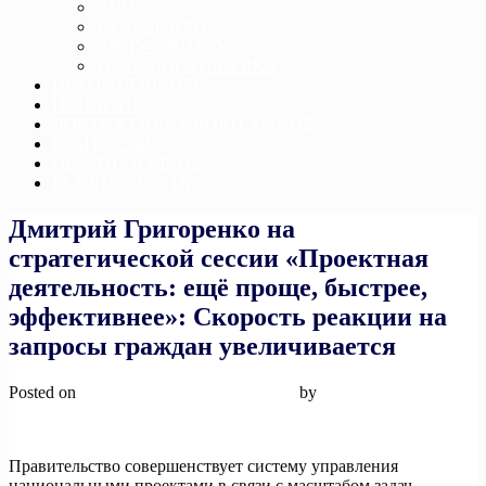
ДЗЮДО
ТХЭКВОНДО
ДЖИУ-ДЖИТСУ
ТЯЖЕЛАЯ АТЛЕТИКА
ИСТОРИЯ ШКОЛЫ
НОВОСТИ
ДОСТИЖЕНИЕ СПОРТСМЕНОВ
КОНТАКТЫ
ОБРАТНАЯ СВЯЗЬ
БЕЗОПАСНОСТЬ
Дмитрий Григоренко на
стратегической сессии «Проектная
деятельность: ещё проще, быстрее,
эффективнее»: Скорость реакции на
запросы граждан увеличивается
Posted on
21 марта, 2024
21 марта, 2024
by
admin
Правительство совершенствует систему управления
национальными проектами в связи с масштабом задач,