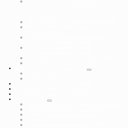
МАТЕРИАЛЬНО-ТЕХНИЧЕСКОЕ
ОБЕСПЕЧЕНИЕ И ОСНАЩЕННОСТЬ
ОБРАЗОВАТЕЛЬНОГО ПРОЦЕССА.
ДОСТУПНАЯ СРЕДА
ПЛАТНЫЕ ОБРАЗОВАТЕЛЬНЫЕ УСЛУГИ
ФИНАНСОВО-ХОЗЯЙСТВЕННАЯ
ДЕЯТЕЛЬНОСТЬ
ВАКАНТНЫЕ МЕСТА ДЛЯ ПРИЕМА
(ПЕРЕВОДА) ОБУЧАЮЩИХСЯ
СТИПЕНДИИ И ИНЫЕ ВИДЫ
МАТЕРИАЛЬНОЙ ПОДЕРЖКИ
МЕЖДУНАРОДНОЕ СОТРУДНЕЧЕСТВО
ОБРАЗОВАТЕЛЬНЫЕ СТАНДАРТЫ
ИНФОРМАЦИЯ ДЛЯ РОДИТЕЛЕЙ
ПРИЕМ В ШКОЛУ
ПРАВА РЕБЕНКА
ПРОТИВОДЕЙСТВИЕ КОРРУПЦИИ
АНТИДОПИНГОВОЕ ОБЕСПЕЧЕНИЕ
ОНЛАЙН ПЛАТФОРМА «МОЙ-СПОРТ»
ВИДЫ СПОРТА
СПОРТИВНАЯ БОРЬБА «греко-римская борьба»
СПОРТИВНАЯ БОРЬБА «панкратион»
СПОРТИВНАЯ БОРЬБА «грэпплинг»
САМБО
Смешанное боевое единоборство «ММА»