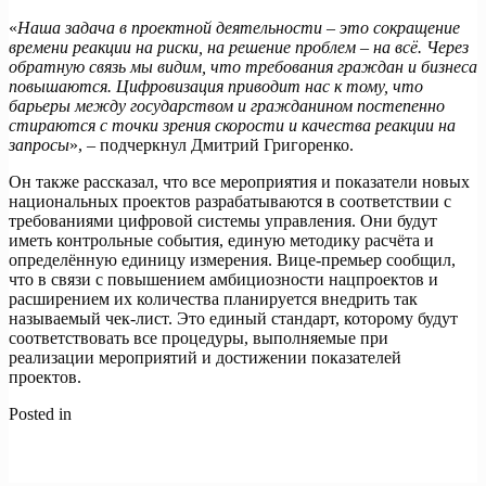
«
Наша задача в проектной деятельности – это сокращение
времени реакции на риски, на решение проблем – на всё. Через
обратную связь мы видим, что требования граждан и бизнеса
повышаются. Цифровизация приводит нас к тому, что
барьеры между государством и гражданином постепенно
стираются с точки зрения скорости и качества реакции на
запросы
», – подчеркнул Дмитрий Григоренко.
Он также рассказал, что все мероприятия и показатели новых
национальных проектов разрабатываются в соответствии с
требованиями цифровой системы управления. Они будут
иметь контрольные события, единую методику расчёта и
определённую единицу измерения. Вице-премьер сообщил,
что в связи с повышением амбициозности нацпроектов и
расширением их количества планируется внедрить так
называемый чек-лист. Это единый стандарт, которому будут
соответствовать все процедуры, выполняемые при
реализации мероприятий и достижении показателей
проектов.
Posted in
Новости
Навигация
Previous:
Голосуй и выигрывай: стартовало народное
голосование конкурса «Ты в игре»
по
Next:
10 лет в движении!