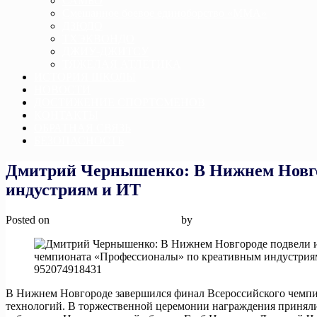
САМБО
Смешанное боевое единоборство «ММА»
ДЗЮДО
ТХЭКВОНДО
ДЖИУ-ДЖИТСУ
ТЯЖЕЛАЯ АТЛЕТИКА
ИСТОРИЯ ШКОЛЫ
НОВОСТИ
ДОСТИЖЕНИЕ СПОРТСМЕНОВ
КОНТАКТЫ
ОБРАТНАЯ СВЯЗЬ
БЕЗОПАСНОСТЬ
Дмитрий Чернышенко: В Нижнем Новго
индустриям и ИТ
Posted on
3 июня, 2025
3 июня, 2025
by
admin
В Нижнем Новгороде завершился финал Всероссийского чемп
технологий. В торжественной церемонии награждения принял