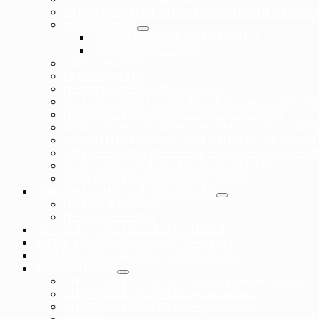
СТРУКТУРА И ОРГАНЫ УПРАВЛЕНИЯ ОБРАЗ
ДОКУМЕНТЫ
НОРМАТИВНЫЕ ДОКУМЕНТЫ
ЛОКАЛЬНЫЕ АКТЫ
ОБРАЗОВАНИЕ
РУКОВОДСТВО
ПЕДАГОГИЧЕСКИЙ СОСТАВ
МАТЕРИАЛЬНО-ТЕХНИЧЕСКОЕ ОБЕСПЕЧЕНИ
ПЛАТНЫЕ ОБРАЗОВАТЕЛЬНЫЕ УСЛУГИ
ФИНАНСОВО-ХОЗЯЙСТВЕННАЯ ДЕЯТЕЛЬНО
ВАКАНТНЫЕ МЕСТА ДЛЯ ПРИЕМА (ПЕРЕВО
СТИПЕНДИИ И ИНЫЕ ВИДЫ МАТЕРИАЛЬНОЙ
МЕЖДУНАРОДНОЕ СОТРУДНЕЧЕСТВО
ОБРАЗОВАТЕЛЬНЫЕ СТАНДАРТЫ
ИНФОРМАЦИЯ ДЛЯ РОДИТЕЛЕЙ
ПРИЕМ В ШКОЛУ
ПРАВА РЕБЕНКА
ПРОТИВОДЕЙСТВИЕ КОРРУПЦИИ
АНТИДОПИНГОВОЕ ОБЕСПЕЧЕНИЕ
ОНЛАЙН ПЛАТФОРМА «МОЙ-СПОРТ»
ВИДЫ СПОРТА
СПОРТИВНАЯ БОРЬБА «греко-римская борьба»
СПОРТИВНАЯ БОРЬБА «панкратион»
СПОРТИВНАЯ БОРЬБА «грэпплинг»