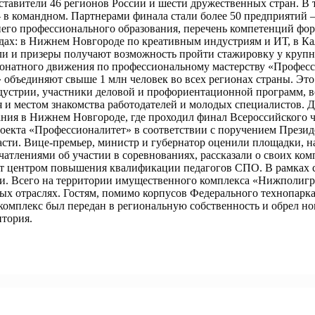
дставители 46 регионов России и шести дружественных стран. В
 – в командном. Партнерами финала стали более 50 предприятий
его профессионального образования, перечень компетенций форм
родах: в Нижнем Новгороде по креативным индустриям и ИТ, в 
ели и призеры получают возможность пройти стажировку у крупн
ионатного движения по профессиональному мастерству «Профес
бъединяют свыше 1 млн человек во всех регионах страны. Это б
дустрии, участники деловой и профориентационной программ, 
я и местом знакомства работодателей и молодых специалистов.
ния в Нижнем Новгороде, где проходил финал Всероссийского 
роекта «Профессионалитет» в соответствии с поручением Прези
ти. Вице-премьер, министр и губернатор оценили площадки, на 
атлениями об участии в соревнованиях, рассказали о своих ком
 центром повышения квалификации педагогов СПО. В рамках соз
и. Всего на территории имущественного комплекса «Нижполигр
ных отраслях. Гостям, помимо корпусов Федерального технопарк
омплекс был передан в региональную собственность и обрел н
итория.
народная кооперация и экспорт»