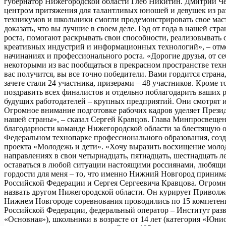
губернатор Нижегородской области Глеб Никитин. Дмитрий Ч
центром притяжения для талантливых юношей и девушек из ра
техникумов и школьники смогли продемонстрировать свое маст
доказать, что вы лучшие в своем деле. Год от года в нашей с
роста, помогают раскрывать свои способности, реализовывать 
креативных индустрий и информационных технологий», – отм
начинаниях и профессионального роста. «Дорогие друзья, от с
некоторыми из вас пообщаться в прекрасном пространстве техн
вас получится, вы все точно победители. Вами гордится страна
зачете стали 24 участника, призерами – 48 участников. Кроме
поздравить всех финалистов и отдельно поблагодарить ваших р
будущих работодателей – крупных предприятий. Они смотрят и
Огромное внимание подготовке рабочих кадров уделяет Прези
нашей страны», – сказал Сергей Кравцов. Глава Минпросвеще
благодарности команде Нижегородской области за блестящую 
Федеральном технопарке профессионального образования, соз
проекта «Молодежь и дети». «Хочу выразить восхищение молоде
направлениях в свои четырнадцать, пятнадцать, шестнадцать лет
оставаться в любой ситуации настоящими россиянами, любящим
гордости для меня – то, что именно Нижний Новгород приним
Российской Федерации и Сергея Сергеевича Кравцова. Огромн
назвать другом Нижегородской области. Он курирует Приволжс
Нижнем Новгороде соревнования проводились по 15 компетенц
Российской Федерации, федеральный оператор – Институт разв
«Основная»), школьники в возрасте от 14 лет (категория «Юн