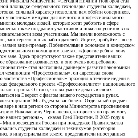
оссии Михаила Мишустина. «Сегодня Нижний Новгород стал
ьной площадке федерального технопарка студенты колледжей,
отовка, сильный характер позволили вам обойти соперников,
дают участникам импульс для личного и профессионального
многих молодых людей, которые хотят работать в сфере
шенко также поздравил участников и пожелал успехов в их
признательности всем участникам. Мы имели возможность с
в, заинтересованных работодателей. Ищите, пробуйте – все у
» – заявил вице-премьер. Победителями в основном и юниорском
ндустриальном и командном зачетах. «Дорогие ребята, хочу
том зале. Здесь присутствуют также представители ваших
 образование развивается, и оно очень востребовано.
ссионалитет» стал настоящим драйвером развития экономики
ал чемпионата «Профессионалы», он адресовал слова
 мастерства «Профессионалы» проходил в течение недели в
мках федерального проекта «Профессионалитет» национального
ков страны. От того, что вы умеете делать в своих
маться на Эверест с флагом нашего государства в руках,
ес-стартапов! Мы будем за вас болеть. Отдельный предмет
я вере в наш регион со стороны Министерства просвещения
итрию Николаевичу Чернышенко, которого я по праву могу
ю нашего региона», – сказал Глеб Никитин. В 2025 году в
а – Минпросвещения России при поддержке Правительства
овались студенты колледжей и техникумов (категория
ись в индустриальном зачете, представители иностранных