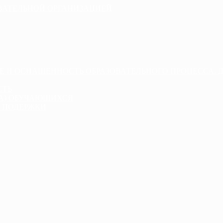
ОВАТЕЛЬНОЙ ОРГАНИЗАЦИЕЙ
Е И ОСНАЩЕННОСТЬ ОБРАЗОВАТЕЛЬНОГО ПРОЦЕССА. 
СТЬ
ДА) ОБУЧАЮЩИХСЯ
 ПОДЕРЖКИ