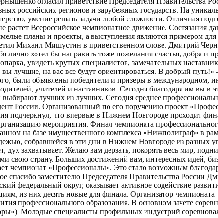
ернышенко огласил приветствие Председателя Правительства Р
зных российских регионов и зарубежных государств. На уникал
ерство, умение решать задачи любой сложности. Отличная подг
тране растет Всероссийское чемпионатное движение. Состязания 
смелые планы и проекты, а выступления являются примером для 
етил Михаил Мишустин в приветственном слове. Дмитрий Черны
ебя лично хотел бы направить тоже пожелания счастья, добра и 
опарка, увидеть крутых специалистов, замечательных наставнико
, вы лучшие, на вас все будут ориентироваться. В добрый путь!
 того, были объявлены победители и призеры в международном, и
одителей, учителей и наставников. Сегодня благодаря им вы в э
 выбирают лучших из лучших. Сегодня среднее профессиональное
дент России. Организованный по его поручению проект «Профе
ния подчеркнул, что впервые в Нижнем Новгороде проходит фин
организацию мероприятия. Финал чемпионата профессионального
данном на базе имущественного комплекса «Нижполиграф» в ра
жью, собравшейся в эти дни в Нижнем Новгороде из разных угол
, дух захватывает. Желаю вам дерзать, покорять весь мир, подни
и свою страну. Больших достижений вам, интересных идей, бизн
ает чемпионат «Профессионалы». Это стало возможным благодар
ое спасибо заместителю Председателя Правительства России Дм
кий федеральный округ, оказывает активное содействие развити
иям, из них десять новые для финала. Организатор чемпионат
ития профессионального образования. В основном зачете соревн
иоры»). Молодые специалисты профильных индустрий соревновал