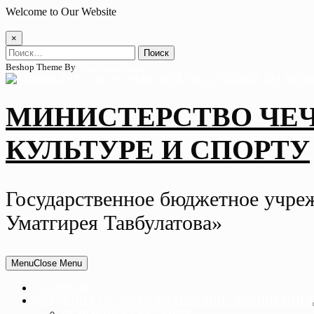
Skip
Welcome to Our Website
to
content
×
Найти:
Beshop Theme By
Wp Theme Space
МИНИСТЕРСТВО ЧЕ
КУЛЬТУРЕ И СПОРТУ
Государственное бюджетное учре
Уматгирея Тавбулатова»
Menu
Close Menu
ГЛАВНАЯ
СВЕДЕНИЯ ОБ ОБРАЗОВАТЕЛЬНОЙ ОРГАНИЗАЦИИ
ОСНОВНЫЕ СВЕДЕНИЯ