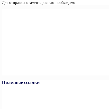
Для отправки комментария вам необходимо
авторизоваться
.
Полезные ссылки
Министерство спорта РФ
Министерство спорта ЧР
Минпросвещения РФ
Минобразования и науки ЧР