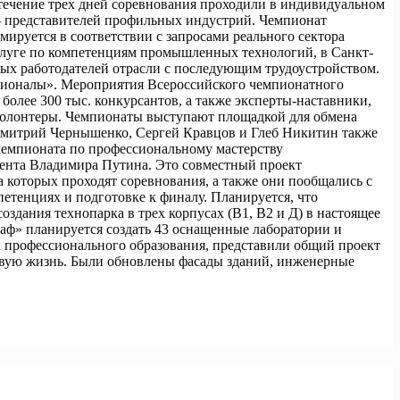
 течение трех дней соревнования проходили в индивидуальном
 – представителей профильных индустрий. Чемпионат
ируется в соответствии с запросами реального сектора
Калуге по компетенциям промышленных технологий, в Санкт-
ых работодателей отрасли с последующим трудоустройством.
сионалы». Мероприятия Всероссийского чемпионатного
олее 300 тыс. конкурсантов, а также эксперты-наставники,
волонтеры. Чемпионаты выступают площадкой для обмена
 Дмитрий Чернышенко, Сергей Кравцов и Глеб Никитин также
чемпионата по профессиональному мастерству
дента Владимира Путина. Это совместный проект
которых проходят соревнования, а также они пообщались с
петенциях и подготовке к финалу. Планируется, что
дания технопарка в трех корпусах (В1, В2 и Д) в настоящее
аф» планируется создать 43 оснащенные лаборатории и
а профессионального образования, представили общий проект
овую жизнь. Были обновлены фасады зданий, инженерные