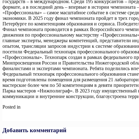
государств – в международном. Среди 195 конкурсантов – пре
формате, а в последний день – впервые в истории чемпионата
«Профессионалы» – самое масштабное событие в системе средн
экономики. В 2025 году финал чемпионата пройдет в трех го
Петербурге по компетенциям образования и сервиса. Победит
Финал чемпионата проводится в рамках Всероссийского чемп
движения по профессиональному мастерству «Профессионалы» о
главные эксперты, менеджеры компетенций, представители ин
опытом, трансляции запросов индустрии к системе образовани
посетили Федеральный технопарк профессионального образова
«Профессионалы». Технопарк создан в рамках федерального п
Минпросвещения России и Правительства Нижегородской облас
финалистами и экспертами чемпионата. Ребята поделились впеч
Федеральный технопарк профессионального образования станет
время подготовлены помещения для размещения 21 лаборатори
мастерские более чем по 50 компетенциям в девяти приоритет
Парка мастеров «Нижполиграф». В 2023 году имущественный к
коммуникации и внутренние конструкции, благоустроена терр
Posted in
Новости
Навигация
Previous:
Заседание комиссии Государственного Совета «Между
Next:
Благоустроенное по нацпроекту лето!
по
записям
Добавить комментарий