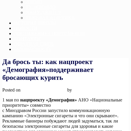
ДЗЮДО
ТХЭКВОНДО
ДЖИУ-ДЖИТСУ
ТЯЖЕЛАЯ АТЛЕТИКА
ИСТОРИЯ ШКОЛЫ
НОВОСТИ
ДОСТИЖЕНИЕ СПОРТСМЕНОВ
КОНТАКТЫ
ОБРАТНАЯ СВЯЗЬ
БЕЗОПАСНОСТЬ
Да брось ты: как нацпроект
«Демография»поддерживает
бросающих курить
Posted on
2 мая, 2024
2 мая, 2024
by
admin
1 мая по
нацпроекту «Демография»
АНО «Национальные
приоритеты» совместно
с Минздравом России запустило коммуникационную
кампанию «Электронные сигареты и что они скрывают».
Рекламные баннеры побуждают людей задуматься, так ли
безопасны электронные сигареты для здоровья и какие