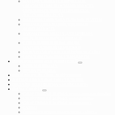
МАТЕРИАЛЬНО-ТЕХНИЧЕСКОЕ
ОБЕСПЕЧЕНИЕ И ОСНАЩЕННОСТЬ
ОБРАЗОВАТЕЛЬНОГО ПРОЦЕССА.
ДОСТУПНАЯ СРЕДА
ПЛАТНЫЕ ОБРАЗОВАТЕЛЬНЫЕ УСЛУГИ
ФИНАНСОВО-ХОЗЯЙСТВЕННАЯ
ДЕЯТЕЛЬНОСТЬ
ВАКАНТНЫЕ МЕСТА ДЛЯ ПРИЕМА
(ПЕРЕВОДА) ОБУЧАЮЩИХСЯ
СТИПЕНДИИ И ИНЫЕ ВИДЫ
МАТЕРИАЛЬНОЙ ПОДЕРЖКИ
МЕЖДУНАРОДНОЕ СОТРУДНЕЧЕСТВО
ОБРАЗОВАТЕЛЬНЫЕ СТАНДАРТЫ
ИНФОРМАЦИЯ ДЛЯ РОДИТЕЛЕЙ
ПРИЕМ В ШКОЛУ
ПРАВА РЕБЕНКА
ПРОТИВОДЕЙСТВИЕ КОРРУПЦИИ
АНТИДОПИНГОВОЕ ОБЕСПЕЧЕНИЕ
ОНЛАЙН ПЛАТФОРМА «МОЙ-СПОРТ»
ВИДЫ СПОРТА
СПОРТИВНАЯ БОРЬБА «греко-римская борьба»
СПОРТИВНАЯ БОРЬБА «панкратион»
СПОРТИВНАЯ БОРЬБА «грэпплинг»
САМБО
Смешанное боевое единоборство «ММА»