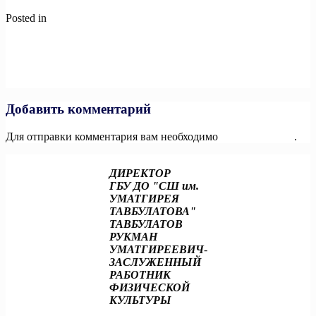
Posted in
Новости
Навигация
Previous:
В Чеченской Республике показали работу объектов
научно-популярного туризма Десятилетия науки и технологий
по
и национального проекта «Наука и университеты»
записям
Next:
«Тихий убийца»: стартует кампанияпо раннему
выявлению артериальной гипертонии
Добавить комментарий
Для отправки комментария вам необходимо
авторизоваться
.
ДИРЕКТОР
ГБУ ДО "СШ им.
УМАТГИРЕЯ
ТАВБУЛАТОВА"
ТАВБУЛАТОВ
РУКМАН
УМАТГИРЕЕВИЧ
-
ЗАСЛУЖЕННЫЙ
РАБОТНИК
ФИЗИЧЕСКОЙ
КУЛЬТУРЫ