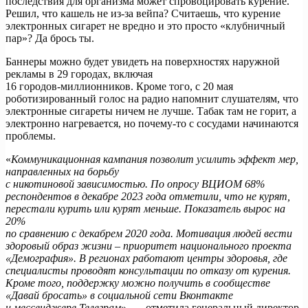
последствия для организма может спровоцировать курение.
Решил, что кашель не из-за вейпа? Считаешь, что курение
электронных сигарет не вредно и это просто «клубничный
пар»? Да брось ты.
Баннеры можно будет увидеть на поверхностях наружной
рекламы в 29 городах, включая
16 городов-миллионников. Кроме того, с 20 мая
роботизированный голос на радио напомнит слушателям, что
электронные сигареты ничем не лучше. Табак там не горит, а
электронно нагревается, но почему-то с сосудами начинаются
проблемы.
«
Коммуникационная кампания позволит усилить эффект мер,
направленных на борьбу
с никотиновой зависимостью. По опросу ВЦИОМ 68%
респондентов в декабре 2023 года отметили, что не курят,
перестали курить или курят меньше. Показатель вырос на
20%
по сравнению с декабрем 2020 года. Мотивация людей вести
здоровый образ жизни – приоритет национального проекта
«Демография». В регионах работают центры здоровья, где
специалисты проводят консультации по отказу от курения.
Кроме того, поддержку можно получить в сообществе
«Давай бросать» в социальной сети Вконтакте
и мессенджере Телеграм
», — отметила генеральный директор