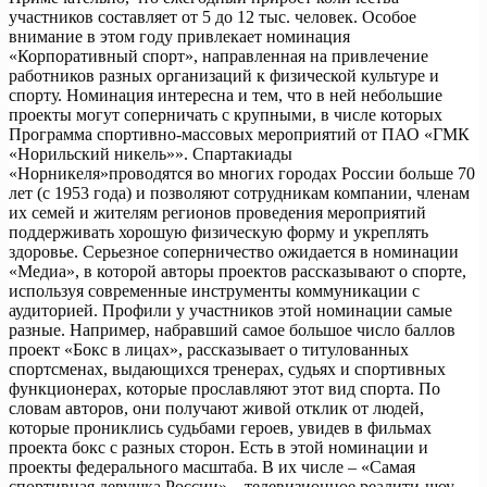
участников составляет от 5 до 12 тыс. человек. Особое
внимание в этом году привлекает номинация
«Корпоративный спорт», направленная на привлечение
работников разных организаций к физической культуре и
спорту. Номинация интересна и тем, что в ней небольшие
проекты могут соперничать с крупными, в числе которых
Программа спортивно-массовых мероприятий от ПАО «ГМК
«Норильский никель»». Спартакиады
«Норникеля»проводятся во многих городах России больше 70
лет (с 1953 года) и позволяют сотрудникам компании, членам
их семей и жителям регионов проведения мероприятий
поддерживать хорошую физическую форму и укреплять
здоровье. Серьезное соперничество ожидается в номинации
«Медиа», в которой авторы проектов рассказывают о спорте,
используя современные инструменты коммуникации с
аудиторией. Профили у участников этой номинации самые
разные. Например, набравший самое большое число баллов
проект «Бокс в лицах», рассказывает о титулованных
спортсменах, выдающихся тренерах, судьях и спортивных
функционерах, которые прославляют этот вид спорта. По
словам авторов, они получают живой отклик от людей,
которые прониклись судьбами героев, увидев в фильмах
проекта бокс с разных сторон. Есть в этой номинации и
проекты федерального масштаба. В их числе – «Самая
спортивная девушка России» – телевизионное реалити-шоу