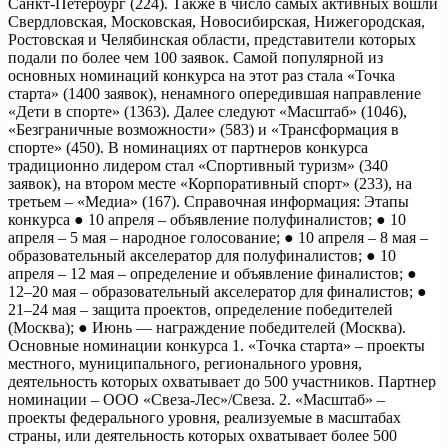
Санкт-Петербург (224). Также в число самых активных вошли
Свердловская, Московская, Новосибирская, Нижегородская,
Ростовская и Челябинская области, представители которых
подали по более чем 100 заявок. Самой популярной из
основных номинаций конкурса на этот раз стала «Точка
старта» (1400 заявок), ненамного опередившая направление
«Дети в спорте» (1363). Далее следуют «Масштаб» (1046),
«Безграничные возможности» (583) и «Трансформация в
спорте» (450). В номинациях от партнеров конкурса
традиционно лидером стал «Спортивный туризм» (340
заявок), на втором месте «Корпоративный спорт» (233), на
третьем – «Медиа» (167). Справочная информация: Этапы
конкурса ● 10 апреля – объявление полуфиналистов; ● 10
апреля – 5 мая – народное голосование; ● 10 апреля – 8 мая –
образовательный акселератор для полуфиналистов; ● 10
апреля – 12 мая – определение и объявление финалистов; ●
12–20 мая – образовательный акселератор для финалистов; ●
21–24 мая – защита проектов, определение победителей
(Москва); ● Июнь — награждение победителей (Москва).
Основные номинации конкурса 1. «Точка старта» – проекты
местного, муниципального, регионального уровня,
деятельность которых охватывает до 500 участников. Партнер
номинации – ООО «Свеза-Лес»/Свеза. 2. «Масштаб» –
проекты федерального уровня, реализуемые в масштабах
страны, или деятельность которых охватывает более 500