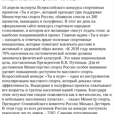
10 апреля эксперты Всероссийского конкурса спортивных
проектов «Ты в игре», который проходит при поддержке
Министерства спорта России, объявили список из 280
проектов, вышедших в полуфинал. В этот же день на
официальном сайте конкурса стартовало народное
голосование, в котором все желающие смогут отдать голос за
наиболее понравившийся проект. Главная задача «Ты в игре»
– находить и отмечать яркие полезные спортивные
инициативы, которые помогают вовлекать россиян в
активный и здоровый образ жизни. «К 2030 году минимум
70% населения на систематической основе должны
заниматься физической культурой. Это наша национальная
цель, поставленная Президентом В.В. Путиным. Для её
достижения Министерство спорта России особое внимание
уделяет повышению доступности массового спорта.
Всероссийский конкурс «Ты в игре» – один из инструментов
популяризации массового спорта, который доказал свою
эффективность. Вышедшие в полуфинал проекты охватывают
все возрасты и группы населения нашей страны. Благодаря
этим энтузиастам секции появляются как в мегаполисах, так и
в небольших населенных пунктах», – сказал Министр спорта,
Президент Олимпийского комитета России Михаил Дегтярев.
В этом году из всех регионов России на конкурс поступило
рекордное число заявок – 5582. Самыми популярными