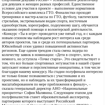
для девушек и женщин разных профессий. Единственное
условие для участия в проекте – выполнение нормативов
Всероссийского комплекса ГТО. Финалистки проходят
тренировки и мастер-классы по ГТО, футболу, тактическим
стрельбам, экстремальным видам спорта, восточным
единоборствам, хореографии, подиумному шагу, обучаются
оказанию первой помощи и волонтерской деятельности.
«Конкурс «Ты в игре» проводится уже пятый год, и с каждым
новым сезоном мы наблюдаем рост интереса как среди
авторов проектов, так и среди их потенциальных партнеров.
Юбилейный сезон удивил повышенной активностью
регионов. Еще одним трендом стала смена лидера по
количеству заявок в номинации: «Дети в спорте», хоть и
немного, но уступила «Точке старта». Это свидетельствует о
том, что все больше спортивных энтузиастов в нашей стране
запускают новые и перспективные инициативы, в том числе
благодаря нашему конкурсу. На стадии полуфинала интересно
не только ближе познакомиться с участниками и их
проектами, но и наблюдать за их трансформацией и
масштабированием по мере приближения к финалу», –
сказала генеральный директор АНО «Национальные
приоритеты» София Малявина. Следующим этапом для
полуфиналистов станет образовательный акселератор,
партнерами которого выступают Российский