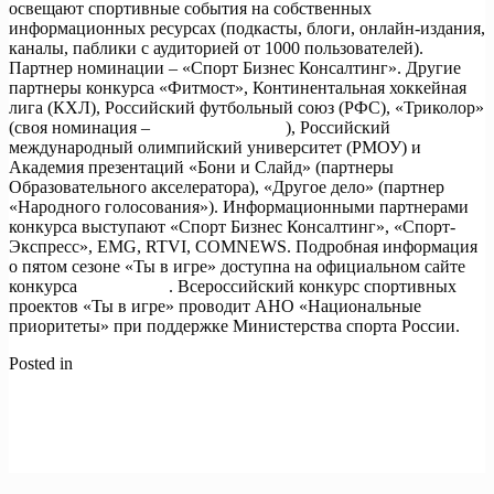
освещают спортивные события на собственных
информационных ресурсах (подкасты, блоги, онлайн-издания,
каналы, паблики с аудиторией от 1000 пользователей).
Партнер номинации – «Спорт Бизнес Консалтинг». Другие
партнеры конкурса «Фитмост», Континентальная хоккейная
лига (КХЛ), Российский футбольный союз (РФС), «Триколор»
(своя номинация –
#НашСпортЗдесь
), Российский
международный олимпийский университет (РМОУ) и
Академия презентаций «Бони и Слайд» (партнеры
Образовательного акселератора), «Другое дело» (партнер
«Народного голосования»). Информационными партнерами
конкурса выступают «Спорт Бизнес Консалтинг», «Спорт-
Экспресс», EMG, RTVI, COMNEWS. Подробная информация
о пятом сезоне «Ты в игре» доступна на официальном сайте
конкурса
тывигре.рф
. Всероссийский конкурс спортивных
проектов «Ты в игре» проводит АНО «Национальные
приоритеты» при поддержке Министерства спорта России.
Posted in
Новости
Навигация
Previous:
7 апреля стартовала рекламная кампания по
популяризации рабочих профессий в поддержку нацпроекта
по
«Кадры».
записям
Next:
Владимир Путин провел Президиум Госсовета РФ на
тему «Инфраструктура для жизни»