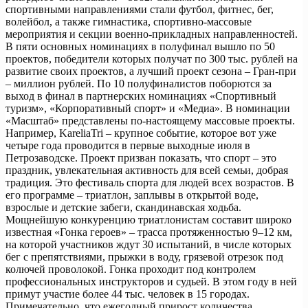
спортивными направлениями стали футбол, фитнес, бег,
волейбол, а также гимнастика, спортивно-массовые
мероприятия и секции военно-прикладных направленностей.
В пяти основных номинациях в полуфинал вышло по 50
проектов, победители которых получат по 300 тыс. рублей на
развитие своих проектов, а лучший проект сезона – Гран-при
– миллион рублей. По 10 полуфиналистов поборются за
выход в финал в партнерских номинациях «Спортивный
туризм», «Корпоративный спорт» и «Медиа». В номинации
«Масштаб» представлены по-настоящему массовые проекты.
Например, KareliaTri – крупное событие, которое вот уже
четыре года проводится в первые выходные июля в
Петрозаводске. Проект призван показать, что спорт – это
праздник, увлекательная активность для всей семьи, добрая
традиция. Это фестиваль спорта для людей всех возрастов. В
его программе – триатлон, заплывы в открытой воде,
взрослые и детские забеги, скандинавская ходьба.
Мощнейшую конкуренцию триатлонистам составит широко
известная «Гонка героев» – трасса протяженностью 9–12 км,
на которой участников ждут 30 испытаний, в числе которых
бег с препятствиями, прыжки в воду, грязевой отрезок под
колючей проволокой. Гонка проходит под контролем
профессиональных инструкторов и судьей. В этом году в ней
примут участие более 44 тыс. человек в 15 городах.
Примечательно, что ежегодный прирост количества