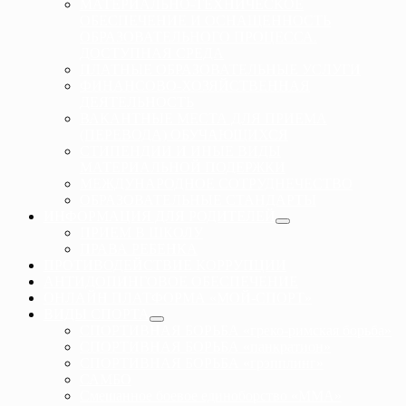
МАТЕРИАЛЬНО-ТЕХНИЧЕСКОЕ
ОБЕСПЕЧЕНИЕ И ОСНАЩЕННОСТЬ
ОБРАЗОВАТЕЛЬНОГО ПРОЦЕССА.
ДОСТУПНАЯ СРЕДА
ПЛАТНЫЕ ОБРАЗОВАТЕЛЬНЫЕ УСЛУГИ
ФИНАНСОВО-ХОЗЯЙСТВЕННАЯ
ДЕЯТЕЛЬНОСТЬ
ВАКАНТНЫЕ МЕСТА ДЛЯ ПРИЕМА
(ПЕРЕВОДА) ОБУЧАЮЩИХСЯ
СТИПЕНДИИ И ИНЫЕ ВИДЫ
МАТЕРИАЛЬНОЙ ПОДЕРЖКИ
МЕЖДУНАРОДНОЕ СОТРУДНЕЧЕСТВО
ОБРАЗОВАТЕЛЬНЫЕ СТАНДАРТЫ
ИНФОРМАЦИЯ ДЛЯ РОДИТЕЛЕЙ
ПРИЕМ В ШКОЛУ
ПРАВА РЕБЕНКА
ПРОТИВОДЕЙСТВИЕ КОРРУПЦИИ
АНТИДОПИНГОВОЕ ОБЕСПЕЧЕНИЕ
ОНЛАЙН ПЛАТФОРМА «МОЙ-СПОРТ»
ВИДЫ СПОРТА
СПОРТИВНАЯ БОРЬБА «греко-римская борьба»
СПОРТИВНАЯ БОРЬБА «панкратион»
СПОРТИВНАЯ БОРЬБА «грэпплинг»
САМБО
Смешанное боевое единоборство «ММА»