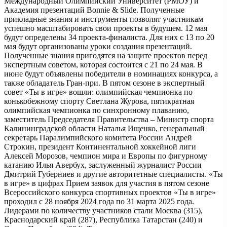
Международный Олимпийский Университет (РМОУ) и
Академия презентаций Bonnie & Slide. Полученные
прикладные знания и инструменты позволят участникам
успешно масштабировать свои проекты в будущем. 12 мая
будут определены 34 проекта-финалиста. Для них с 13 по 20
мая будут организованы уроки создания презентаций.
Полученные знания пригодятся на защите проектов перед
экспертным советом, которая состоится с 21 по 24 мая. В
июне будут объявлены победители в номинациях конкурса, а
также обладатель Гран-при. В пятом сезоне в экспертный
совет «Ты в игре» вошли: олимпийская чемпионка по
конькобежному спорту Светлана Журова, пятикратная
олимпийская чемпионка по синхронному плаванию,
заместитель Председателя Правительства – Министр спорта
Калининградской области Наталья Ищенко, генеральный
секретарь Паралимпийского комитета России Андрей
Строкин, президент Континентальной хоккейной лиги
Алексей Морозов, чемпион мира и Европы по фигурному
катанию Илья Авербух, заслуженный журналист России
Дмитрий Губерниев и другие авторитетные специалисты. «Ты
в игре» в цифрах Прием заявок для участия в пятом сезоне
Всероссийского конкурса спортивных проектов «Ты в игре»
проходил с 28 ноября 2024 года по 31 марта 2025 года.
Лидерами по количеству участников стали Москва (315),
Краснодарский край (287), Республика Татарстан (240) и