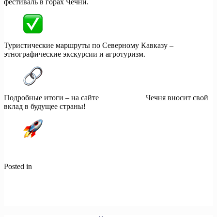
фестиваль в горах Чечни.
Туристические маршруты по Северному Кавказу –
этнографические экскурсии и агротуризм.
Подробные итоги – на сайте
нашвклад.рф
Чечня вносит свой
вклад в будущее страны!
#НашВклад
#СоциальныеПроекты
#Чечня
Posted in
Новости
Навигация
Previous:
Не только спорт! Проект «Ты в игре» развивает
патриотизм через физическую активность.
по
Next:
Старт регистрации на V Международную олимпиаду по
записям
финансовой безопасности!