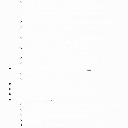
МАТЕРИАЛЬНО-ТЕХНИЧЕСКОЕ
ОБЕСПЕЧЕНИЕ И ОСНАЩЕННОСТЬ
ОБРАЗОВАТЕЛЬНОГО ПРОЦЕССА.
ДОСТУПНАЯ СРЕДА
ПЛАТНЫЕ ОБРАЗОВАТЕЛЬНЫЕ УСЛУГИ
ФИНАНСОВО-ХОЗЯЙСТВЕННАЯ
ДЕЯТЕЛЬНОСТЬ
ВАКАНТНЫЕ МЕСТА ДЛЯ ПРИЕМА
(ПЕРЕВОДА) ОБУЧАЮЩИХСЯ
СТИПЕНДИИ И ИНЫЕ ВИДЫ
МАТЕРИАЛЬНОЙ ПОДЕРЖКИ
МЕЖДУНАРОДНОЕ СОТРУДНЕЧЕСТВО
ОБРАЗОВАТЕЛЬНЫЕ СТАНДАРТЫ
ИНФОРМАЦИЯ ДЛЯ РОДИТЕЛЕЙ
ПРИЕМ В ШКОЛУ
ПРАВА РЕБЕНКА
ПРОТИВОДЕЙСТВИЕ КОРРУПЦИИ
АНТИДОПИНГОВОЕ ОБЕСПЕЧЕНИЕ
ОНЛАЙН ПЛАТФОРМА «МОЙ-СПОРТ»
ВИДЫ СПОРТА
СПОРТИВНАЯ БОРЬБА «греко-римская борьба»
СПОРТИВНАЯ БОРЬБА «панкратион»
СПОРТИВНАЯ БОРЬБА «грэпплинг»
САМБО
Смешанное боевое единоборство «ММА»