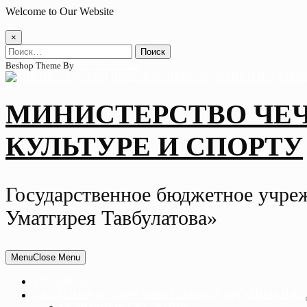
Skip
Welcome to Our Website
to
content
×
Найти:
Beshop Theme By
Wp Theme Space
МИНИСТЕРСТВО ЧЕ
КУЛЬТУРЕ И СПОРТУ
Государственное бюджетное учре
Уматгирея Тавбулатова»
Menu
Close Menu
ГЛАВНАЯ
СВЕДЕНИЯ ОБ ОБРАЗОВАТЕЛЬНОЙ ОРГАНИЗАЦИИ