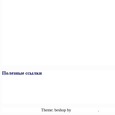
Полезные ссылки
Министерство спорта РФ
Министерство спорта ЧР
Минпросвещения РФ
Минобразования и науки ЧР
Единая коллекция цифровых образовательных ресурсов
Powered by WordPress
Theme: beshop by
wp theme space
.