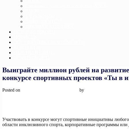
САМБО
Смешанное боевое единоборство «ММА»
ДЗЮДО
ТХЭКВОНДО
ДЖИУ-ДЖИТСУ
ТЯЖЕЛАЯ АТЛЕТИКА
ИСТОРИЯ ШКОЛЫ
НОВОСТИ
ДОСТИЖЕНИЕ СПОРТСМЕНОВ
КОНТАКТЫ
ОБРАТНАЯ СВЯЗЬ
БЕЗОПАСНОСТЬ
Выиграйте миллион рублей на развитие 
конкурсе спортивных проектов «Ты в и
Posted on
19 марта, 2025
19 марта, 2025
by
admin
Участвовать в конкурсе могут спортивные инициативы любого 
области инклюзивного спорта, корпоративные программы или д