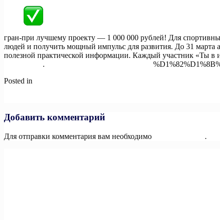
гран-при лучшему проекту — 1 000 000 рублей! Для спортивных
людей и получить мощный импульс для развития. До 31 марта 
полезной практической информации. Каждый участник «Ты в иг
тывигре.рф
.
#тывигре5
#нацпроектыРоссии
%D1%82%D1%8B%
Posted in
Новости
Навигация
Previous:
Старт регистрации на V Международную олимпиаду п
Next:
Победит каждый: продлен прием заявок на участие в пято
по
записям
Добавить комментарий
Для отправки комментария вам необходимо
авторизоваться
.