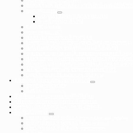
ОСНОВНЫЕ СВЕДЕНИЯ
СТРУКТУРА И ОРГАНЫ УПРАВЛЕНИЯ ОБРАЗ
ДОКУМЕНТЫ
НОРМАТИВНЫЕ ДОКУМЕНТЫ
ЛОКАЛЬНЫЕ АКТЫ
ОБРАЗОВАНИЕ
РУКОВОДСТВО
ПЕДАГОГИЧЕСКИЙ СОСТАВ
МАТЕРИАЛЬНО-ТЕХНИЧЕСКОЕ ОБЕСПЕЧЕНИ
ПЛАТНЫЕ ОБРАЗОВАТЕЛЬНЫЕ УСЛУГИ
ФИНАНСОВО-ХОЗЯЙСТВЕННАЯ ДЕЯТЕЛЬНО
ВАКАНТНЫЕ МЕСТА ДЛЯ ПРИЕМА (ПЕРЕВО
СТИПЕНДИИ И ИНЫЕ ВИДЫ МАТЕРИАЛЬНОЙ
МЕЖДУНАРОДНОЕ СОТРУДНЕЧЕСТВО
ОБРАЗОВАТЕЛЬНЫЕ СТАНДАРТЫ
ИНФОРМАЦИЯ ДЛЯ РОДИТЕЛЕЙ
ПРИЕМ В ШКОЛУ
ПРАВА РЕБЕНКА
ПРОТИВОДЕЙСТВИЕ КОРРУПЦИИ
АНТИДОПИНГОВОЕ ОБЕСПЕЧЕНИЕ
ОНЛАЙН ПЛАТФОРМА «МОЙ-СПОРТ»
ВИДЫ СПОРТА
СПОРТИВНАЯ БОРЬБА «греко-римская борьба»
СПОРТИВНАЯ БОРЬБА «панкратион»
СПОРТИВНАЯ БОРЬБА «грэпплинг»