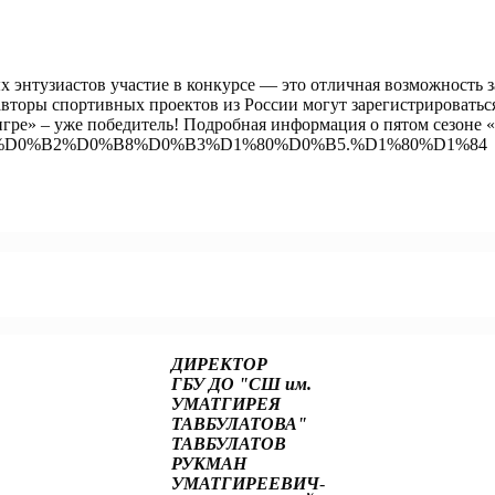
 энтузиастов участие в конкурсе — это отличная возможность з
авторы спортивных проектов из России могут зарегистрироватьс
ре» – уже победитель! Подробная информация о пятом сезоне «
D0%B2%D0%B8%D0%B3%D1%80%D0%B5.%D1%80%D1%84
о финансовой безопасности!
м сезоне конкурса «Ты в игре»!
ДИРЕКТОР
ГБУ ДО "СШ им.
УМАТГИРЕЯ
ТАВБУЛАТОВА"
ТАВБУЛАТОВ
РУКМАН
УМАТГИРЕЕВИЧ
-