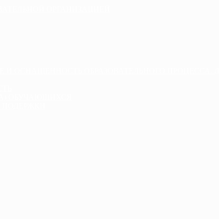
ОВАТЕЛЬНОЙ ОРГАНИЗАЦИЕЙ
Е И ОСНАЩЕННОСТЬ ОБРАЗОВАТЕЛЬНОГО ПРОЦЕССА. 
СТЬ
ДА) ОБУЧАЮЩИХСЯ
 ПОДЕРЖКИ