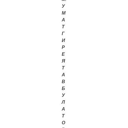
У
М
А
Т
Г
И
Р
Е
Я
Т
А
В
Б
У
Л
А
Т
О