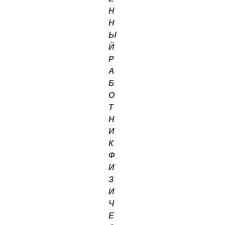
Н
Н
Ы
Й
Р
А
Б
О
Т
Н
И
К
Ф
И
З
И
Ч
Е