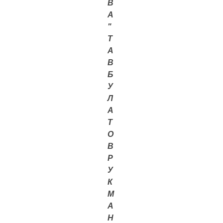
В
А
"
Т
А
В
Б
У
Л
А
Т
О
В
Р
У
К
М
А
Н