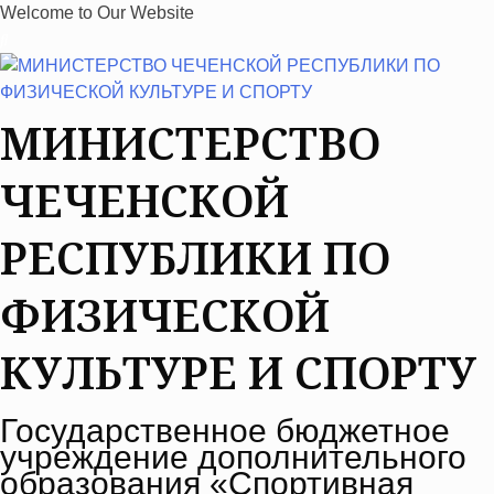
S
Welcome to Our Website
k
i
p
t
МИНИСТЕРСТВО
o
c
ЧЕЧЕНСКОЙ
o
n
РЕСПУБЛИКИ ПО
t
e
ФИЗИЧЕСКОЙ
n
t
КУЛЬТУРЕ И СПОРТУ
Государственное бюджетное
учреждение дополнительного
образования «Спортивная