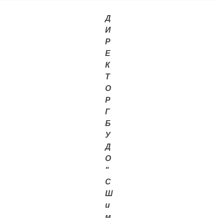
Д
И
Р
Е
К
Т
О
Р
Г
Б
У
Д
О
"
С
Ш
и
м.