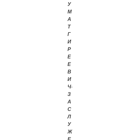
У
М
А
Т
Г
И
Р
Е
Е
В
И
Ч
-
З
А
С
Л
У
Ж
Е