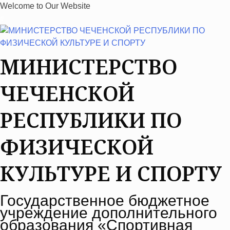
S
Welcome to Our Website
k
i
p
t
МИНИСТЕРСТВО
o
c
ЧЕЧЕНСКОЙ
o
n
РЕСПУБЛИКИ ПО
t
e
ФИЗИЧЕСКОЙ
n
t
КУЛЬТУРЕ И СПОРТУ
Государственное бюджетное
учреждение дополнительного
образования «Спортивная