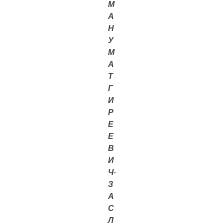
М
А
Н
У
М
А
Т
Г
И
Р
Е
Е
В
И
Ч
-
З
А
С
Л