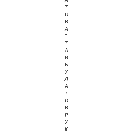
А
Т
О
В
А
"
Т
А
В
Б
У
Л
А
Т
О
В
Р
У
К