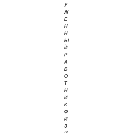
У
Ж
Е
Н
Н
Ы
Й
Р
А
Б
О
Т
Н
И
К
Ф
И
З