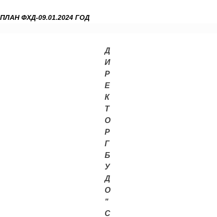
ПЛАН ФХД
-09.01.2024 ГОД
Д
И
Р
Е
К
Т
О
Р
Г
Б
У
Д
О
"
С