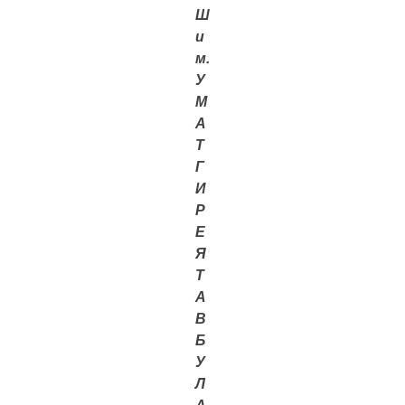
Ш
и
м.
У
М
А
Т
Г
И
Р
Е
Я
Т
А
В
Б
У
Л