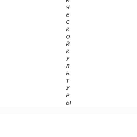
И
Ч
Е
С
К
О
Й
К
У
Л
Ь
Т
У
Р
Ы