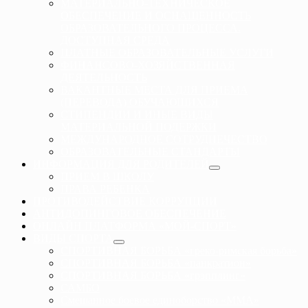
МАТЕРИАЛЬНО-ТЕХНИЧЕСКОЕ
ОБЕСПЕЧЕНИЕ И ОСНАЩЕННОСТЬ
ОБРАЗОВАТЕЛЬНОГО ПРОЦЕССА.
ДОСТУПНАЯ СРЕДА
ПЛАТНЫЕ ОБРАЗОВАТЕЛЬНЫЕ УСЛУГИ
ФИНАНСОВО-ХОЗЯЙСТВЕННАЯ
ДЕЯТЕЛЬНОСТЬ
ВАКАНТНЫЕ МЕСТА ДЛЯ ПРИЕМА
(ПЕРЕВОДА) ОБУЧАЮЩИХСЯ
СТИПЕНДИИ И ИНЫЕ ВИДЫ
МАТЕРИАЛЬНОЙ ПОДЕРЖКИ
МЕЖДУНАРОДНОЕ СОТРУДНЕЧЕСТВО
ОБРАЗОВАТЕЛЬНЫЕ СТАНДАРТЫ
ИНФОРМАЦИЯ ДЛЯ РОДИТЕЛЕЙ
ПРИЕМ В ШКОЛУ
ПРАВА РЕБЕНКА
ПРОТИВОДЕЙСТВИЕ КОРРУПЦИИ
АНТИДОПИНГОВОЕ ОБЕСПЕЧЕНИЕ
ОНЛАЙН ПЛАТФОРМА «МОЙ-СПОРТ»
ВИДЫ СПОРТА
СПОРТИВНАЯ БОРЬБА «греко-римская борьба»
СПОРТИВНАЯ БОРЬБА «панкратион»
СПОРТИВНАЯ БОРЬБА «грэпплинг»
САМБО
Смешанное боевое единоборство «ММА»