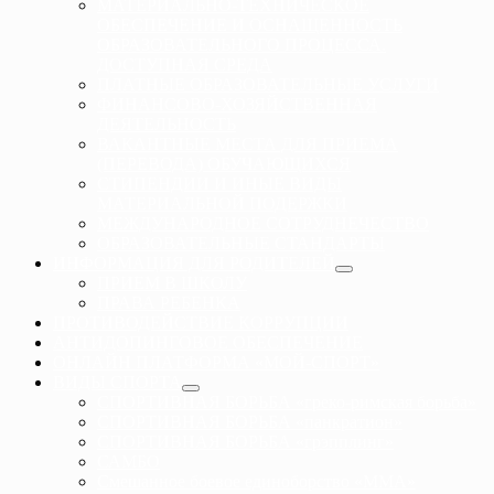
МАТЕРИАЛЬНО-ТЕХНИЧЕСКОЕ
ОБЕСПЕЧЕНИЕ И ОСНАЩЕННОСТЬ
ОБРАЗОВАТЕЛЬНОГО ПРОЦЕССА.
ДОСТУПНАЯ СРЕДА
ПЛАТНЫЕ ОБРАЗОВАТЕЛЬНЫЕ УСЛУГИ
ФИНАНСОВО-ХОЗЯЙСТВЕННАЯ
ДЕЯТЕЛЬНОСТЬ
ВАКАНТНЫЕ МЕСТА ДЛЯ ПРИЕМА
(ПЕРЕВОДА) ОБУЧАЮЩИХСЯ
СТИПЕНДИИ И ИНЫЕ ВИДЫ
МАТЕРИАЛЬНОЙ ПОДЕРЖКИ
МЕЖДУНАРОДНОЕ СОТРУДНЕЧЕСТВО
ОБРАЗОВАТЕЛЬНЫЕ СТАНДАРТЫ
ИНФОРМАЦИЯ ДЛЯ РОДИТЕЛЕЙ
ПРИЕМ В ШКОЛУ
ПРАВА РЕБЕНКА
ПРОТИВОДЕЙСТВИЕ КОРРУПЦИИ
АНТИДОПИНГОВОЕ ОБЕСПЕЧЕНИЕ
ОНЛАЙН ПЛАТФОРМА «МОЙ-СПОРТ»
ВИДЫ СПОРТА
СПОРТИВНАЯ БОРЬБА «греко-римская борьба»
СПОРТИВНАЯ БОРЬБА «панкратион»
СПОРТИВНАЯ БОРЬБА «грэпплинг»
САМБО
Смешанное боевое единоборство «ММА»