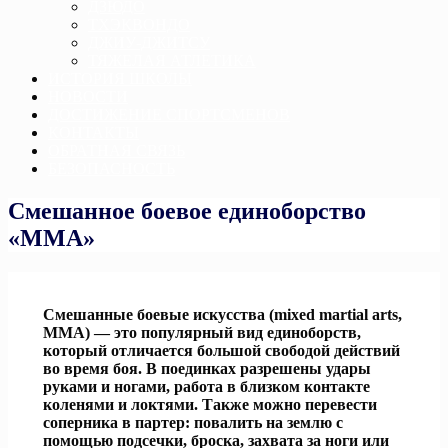
ДЗЮДО
ТХЭКВОНДО
ДЖИУ-ДЖИТСУ
ТЯЖЕЛАЯ АТЛЕТИКА
ИСТОРИЯ ШКОЛЫ
НОВОСТИ
ДОСТИЖЕНИЕ СПОРТСМЕНОВ
КОНТАКТЫ
ОБРАТНАЯ СВЯЗЬ
БЕЗОПАСНОСТЬ
Смешанное боевое единоборство
«ММА»
Смешанные боевые искусства (mixed martial arts,
MMA) — это популярный вид единоборств,
который отличается большой свободой действий
во время боя. В поединках разрешены удары
руками и ногами, работа в близком контакте
коленями и локтями. Также можно перевести
соперника в партер: повалить на землю с
помощью подсечки, броска, захвата за ноги или