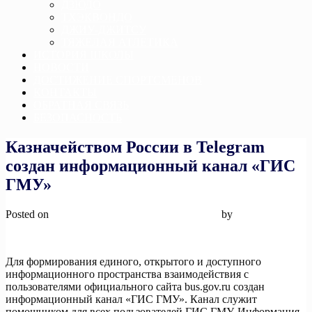
ДЗЮДО
ТХЭКВОНДО
ДЖИУ-ДЖИТСУ
ТЯЖЕЛАЯ АТЛЕТИКА
ИСТОРИЯ ШКОЛЫ
НОВОСТИ
ДОСТИЖЕНИЕ СПОРТСМЕНОВ
КОНТАКТЫ
ОБРАТНАЯ СВЯЗЬ
БЕЗОПАСНОСТЬ
Казначейством России в Telegram
создан информационный канал «ГИС
ГМУ»
Posted on
23 сентября, 2024
23 сентября, 2024
by
admin
Для формирования единого, открытого и доступного
информационного пространства взаимодействия с
пользователями официального сайта bus.gov.ru создан
информационный канал «ГИС ГМУ». Канал служит
помощником для всех пользователей ГИС ГМУ. Информация,