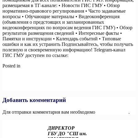
размещаемая в ТГ-канале: • Новости ГИС ГМУ • Обзор
нормативно-правового регулирования • Часто задаваемые
вопросы • Обучающие материалы • Видеоконференция
(объявления о предстоящих и запланированных
видеоконференциях по вопросам ведения ГИС ГМУ) • Обзор
результатов размещения сведений • Интересные факты •
Памятки и инструкции • Календарь событий • Типовые
ошибки и как их устранить Подписывайтесь, чтобы получать
полезную и своевременную информацию! Telegram-канал
ГИС ГМУ доступен по ссылке:
https://t.me/gisgmu
Posted in
Новости
Навигация
Previous:
«IV Международная олимпиада по финансовой
безопасности» пройдет в Сириусе
по
Next:
В России стартовал пятый сезон масштабной акции по
записям
сбору макулатуры «БумБатл» Движения «Экосистема»
Добавить комментарий
Для отправки комментария вам необходимо
авторизоваться
.
ДИРЕКТОР
ГБУ ДО "СШ им.