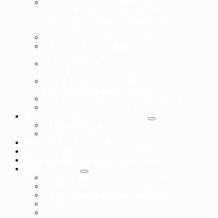
МАТЕРИАЛЬНО-ТЕХНИЧЕСКОЕ
ОБЕСПЕЧЕНИЕ И ОСНАЩЕННОСТЬ
ОБРАЗОВАТЕЛЬНОГО ПРОЦЕССА.
ДОСТУПНАЯ СРЕДА
ПЛАТНЫЕ ОБРАЗОВАТЕЛЬНЫЕ УСЛУГИ
ФИНАНСОВО-ХОЗЯЙСТВЕННАЯ
ДЕЯТЕЛЬНОСТЬ
ВАКАНТНЫЕ МЕСТА ДЛЯ ПРИЕМА
(ПЕРЕВОДА) ОБУЧАЮЩИХСЯ
СТИПЕНДИИ И ИНЫЕ ВИДЫ
МАТЕРИАЛЬНОЙ ПОДЕРЖКИ
МЕЖДУНАРОДНОЕ СОТРУДНЕЧЕСТВО
ОБРАЗОВАТЕЛЬНЫЕ СТАНДАРТЫ
ИНФОРМАЦИЯ ДЛЯ РОДИТЕЛЕЙ
ПРИЕМ В ШКОЛУ
ПРАВА РЕБЕНКА
ПРОТИВОДЕЙСТВИЕ КОРРУПЦИИ
АНТИДОПИНГОВОЕ ОБЕСПЕЧЕНИЕ
ОНЛАЙН ПЛАТФОРМА «МОЙ-СПОРТ»
ВИДЫ СПОРТА
СПОРТИВНАЯ БОРЬБА «греко-римская борьба»
СПОРТИВНАЯ БОРЬБА «панкратион»
СПОРТИВНАЯ БОРЬБА «грэпплинг»
САМБО
Смешанное боевое единоборство «ММА»